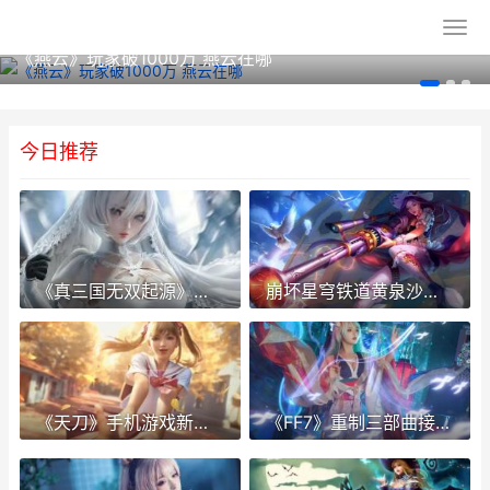
《燕云》玩家破1000万 燕云在哪
今日推荐
《真三国无双起源》月英情谊解开及更新方式 真三国无双起源下载
崩坏星穹铁道黄泉沙金试炼关卡成就如何达成 崩坏星穹铁道黄金裔都有谁
《天刀》手机游戏新春福利活动主题抢先看 天刀手机app
《FF7》重制三部曲接近尾声 ff7重制版后续