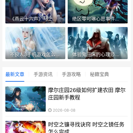
《燕云十六声》马上公开测试 燕云十六声手游下载官方
绝区零可琳心愿事件如何过
不良人3手机游戏怎么查询天道值 不良人3手游官方
体验鬼压床的心理恐怖游戏《Dream 鬼压床太痛苦了
最新文章
手游资讯
手游攻略
秘籍宝典
摩尔庄园26级如何扩建农田 摩尔
庄园新手教程
2026-08-08
时空之镰寻找诀窍 时空之镜任务
怎么完成