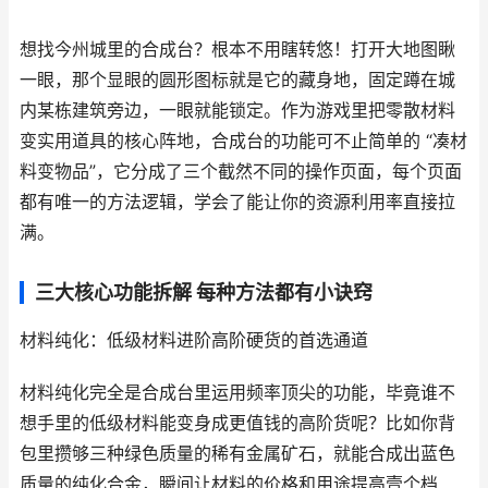
想找今州城里的合成台？根本不用瞎转悠！打开大地图瞅
一眼，那个显眼的圆形图标就是它的藏身地，固定蹲在城
内某栋建筑旁边，一眼就能锁定。作为游戏里把零散材料
变实用道具的核心阵地，合成台的功能可不止简单的 “凑材
料变物品”，它分成了三个截然不同的操作页面，每个页面
都有唯一的方法逻辑，学会了能让你的资源利用率直接拉
满。
三大核心功能拆解 每种方法都有小诀窍
材料纯化：低级材料进阶高阶硬货的首选通道
材料纯化完全是合成台里运用频率顶尖的功能，毕竟谁不
想手里的低级材料能变身成更值钱的高阶货呢？比如你背
包里攒够三种绿色质量的稀有金属矿石，就能合成出蓝色
质量的纯化合金，瞬间让材料的价格和用途提高壹个档