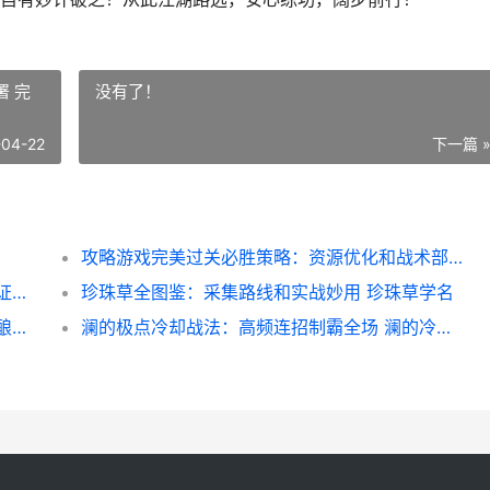
 完
没有了！
-04-22
下一篇 
攻略游戏完美过关必胜策略：资源优化和战术部署 完美攻略游戏快穿txt
永劫无间通行证高效更新策略 永劫无间通行证持续多久
珍珠草全图鉴：采集路线和实战妙用 珍珠草学名
果酒酿造大师速成指导：从水果到星级美酒 酿酒果酒书
澜的极点冷却战法：高频连招制霸全场 澜的冷却时间