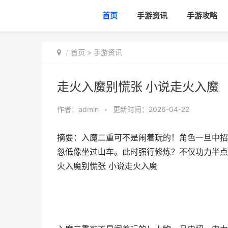
首页
手游资讯
手游攻略
首页
>
手游资讯
走火入魔别慌张 小说走火入魔
作者：
admin
•
更新时间：2026-04-22
摘要：入魔二重可不是闹着玩的！角色一旦中招，
忽低像坐过山车。此时强行修炼？不仅功力半点
火入魔别慌张 小说走火入魔