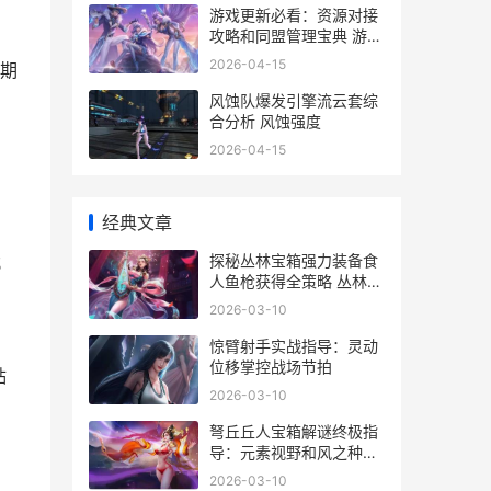
游戏更新必看：资源对接
攻略和同盟管理宝典 游戏
全部更新
2026-04-15
期
风蚀队爆发引擎流云套综
合分析 风蚀强度
2026-04-15
经典文章
探秘丛林宝箱强力装备食
；
人鱼枪获得全策略 丛林秘
境中间宝箱
2026-03-10
惊臂射手实战指导：灵动
位移掌控战场节拍
贴
2026-03-10
弩丘丘人宝箱解谜终极指
导：元素视野和风之种诀
窍大揭晓 丘丘人的箭矢
2026-03-10