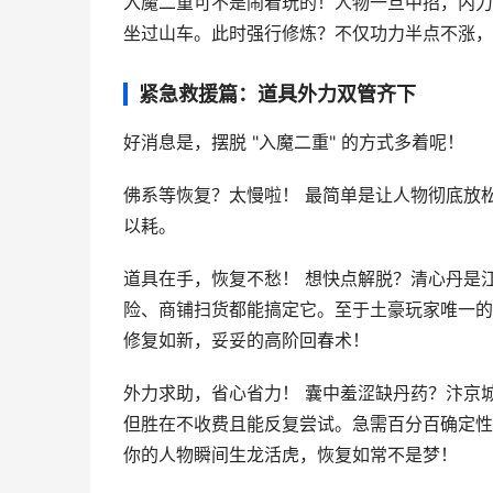
入魔二重可不是闹着玩的！人物一旦中招，内力当
坐过山车。此时强行修炼？不仅功力半点不涨，
紧急救援篇：道具外力双管齐下
好消息是，摆脱 "入魔二重" 的方式多着呢！
佛系等恢复？太慢啦！ 最简单是让人物彻底放松
以耗。
道具在手，恢复不愁！ 想快点解脱？清心丹是
险、商铺扫货都能搞定它。至于土豪玩家唯一的
修复如新，妥妥的高阶回春术！
外力求助，省心省力！ 囊中羞涩缺丹药？汴京
但胜在不收费且能反复尝试。急需百分百确定性？
你的人物瞬间生龙活虎，恢复如常不是梦！