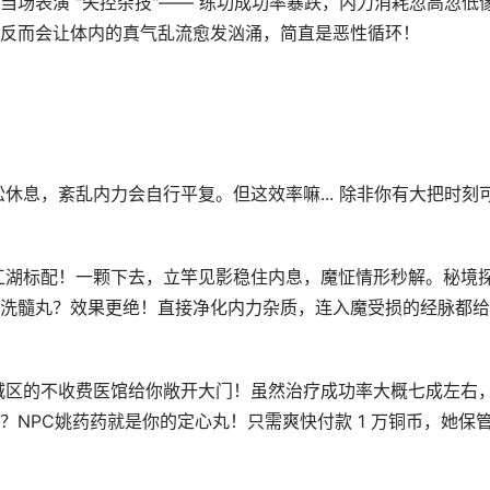
场表演 "失控杂技"—— 练功成功率暴跌，内力消耗忽高忽低
反而会让体内的真气乱流愈发汹涌，简直是恶性循环！
休息，紊乱内力会自行平复。但这效率嘛... 除非你有大把时刻
江湖标配！一颗下去，立竿见影稳住内息，魔怔情形秒解。秘境
洗髓丸？效果更绝！直接净化内力杂质，连入魔受损的经脉都给
城区的不收费医馆给你敞开大门！虽然治疗成功率大概七成左右
NPC姚药药就是你的定心丸！只需爽快付款 1 万铜币，她保