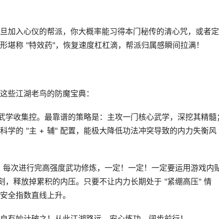
旦加入心仪的帮派，你大概率能习得本门秘传的清心咒，或者定
形堪称 "特效药"，恢复速度杠杠滴，帮派归属感瞬间拉满！
这些江湖老鸟的防魔宝典：
 的武学收集控。最靠谱的策略是：主攻一门核心武学，深挖其精髓
学的 "主 + 辅" 配置，能极大降低功法冲突导致的内力失衡风
"。每次进行完高强度武功修炼，一定！一定！一定要运用游戏内
片刻，释放掉累积的内压。只要不让内力长期处于 "紧绷高压" 情
安全指数直线上升。
自有妙计破之！从此江湖路远，安心练功，阔步前行！