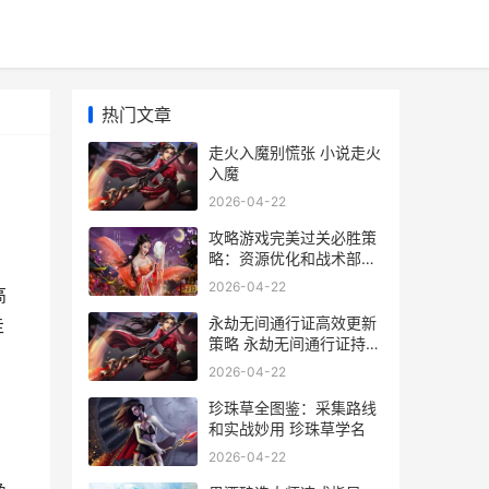
热门文章
走火入魔别慌张 小说走火
入魔
2026-04-22
攻略游戏完美过关必胜策
略：资源优化和战术部署
完美攻略游戏快穿txt
2026-04-22
高
永劫无间通行证高效更新
走
策略 永劫无间通行证持续
多久
2026-04-22
珍珠草全图鉴：采集路线
和实战妙用 珍珠草学名
2026-04-22