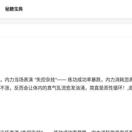
秘籍宝典
内力当场表演 "失控杂技"—— 练功成功率暴跌，内力消耗忽
不涨，反而会让体内的真气乱流愈发汹涌，简直是恶性循环！,