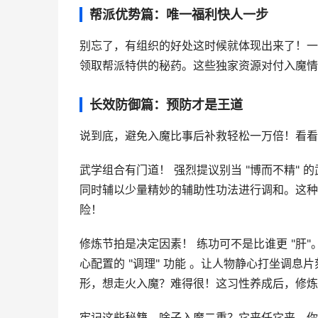
帮派优势篇：唯一福利快人一步
别忘了，有组织的好处这时候就体现出来了！一
领取帮派特供的秘药。这些独家资源对付入魔情
长效防御篇：预防才是王道
说到底，避免入魔比事后补救轻松一万倍！看看
武学组合有门道！ 强烈提议别当 "博而不精"
同时辅以少量精妙的辅助性功法进行调和。这种科
险！
修炼节拍是决定因素！ 练功可不是比谁更 "肝
心配置的 "调理" 功能 。让人物静心打坐调息
形，想走火入魔？难得很！这习性养成后，修炼
牢记这些秘籍，啥子入魔二重？它来任它来，你