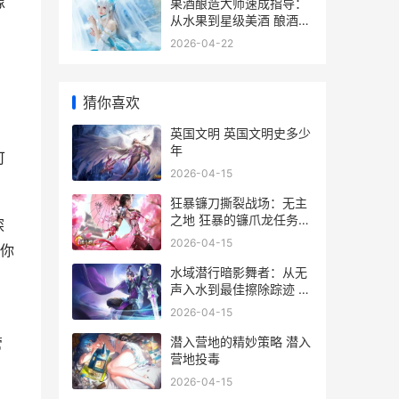
像
果酒酿造大师速成指导：
从水果到星级美酒 酿酒果
酒书
2026-04-22
猜你喜欢
英国文明 英国文明史多少
年
可
2026-04-15
狂暴镰刀撕裂战场：无主
之地 狂暴的镰爪龙任务在
探
哪放羽毛
2026-04-15
你
水域潜行暗影舞者：从无
声入水到最佳擦除踪迹 暗
影水下宝藏
2026-04-15
，
潜入营地的精妙策略 潜入
管
营地投毒
2026-04-15