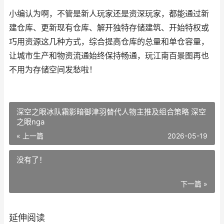
小编认为啊，不管是新人玩家还是资深玩家，都能通过新
建仓库、更新现有仓库、解开独特存储建筑、开始特权或
巧用资源这几种方式，综合提高仓库的总量和单仓容量，
让城市生产和物资流通始终保持畅通，玩江南百景图再也
不用为存储空间发愁啦！
深空之眼冰队霜影暗御津羽替代人物主推及组合策略 深空
之眼nga
« 上一篇
2026-05-19
没有了！
下一篇 »
延伸阅读