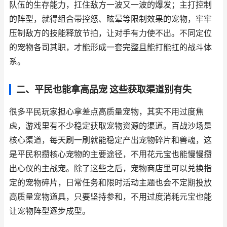
队伍的生存能力，扛住敌方一波又一波的爆发；主打控制
的阵型，就得组合带控怒、眩晕等限制效果的宠物，牢牢
压制敌方的技能释放节拍，让对手有力使不出。不同定位
的宠物各司其职，才能形成一套完整且能打能扛的战斗体
系。
二、平民也能拿高品宠 这些获取渠道别有失
很多平民玩家担心拿差点高质量宠物，其实不用过度焦
虑，游戏里有不少稳定获取宠物资源的渠道。百战沙场是
核心渠道，每天刷一刷就能稳定产出宠物碎片和兽魂，这
是平民积攒核心宠物的主要途径，不用花元宝也能慢慢攒
出心仪的主战宠。除了这些之后，宠物商店里可以兑换指
定的宠物碎片，日常任务和限时活动主题也会不定期投放
高质量宠物道具，只要坚持参和，不用过度消耗元宝也能
让宠物阵型逐步成型。