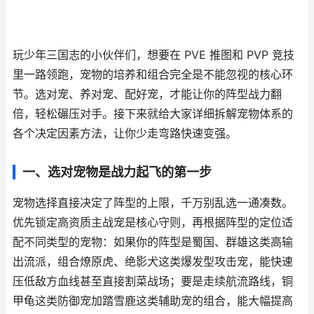
玩少年三国志的小伙伴们，想要在 PVE 推图和 PVP 竞技
里一路领跑，宠物的培养和组合完全是不能忽视的核心环
节。选对宠、养对宠、配好宠，才能让你的阵型战力翻
倍，轻松碾压对手。接下来就给大家详细拆解宠物体系的
各个决定因素方法，让你少走弯路快速变强。
一、选对宠物是战力起飞的第一步
宠物选择直接决定了阵型的上限，千万别乱选一通凑数。
优先锁定高资质主战宠是核心守则，再根据阵型的定位适
配不同类型的宠物：如果你的阵型是蜀国、群雄这类高输
出流派，组合燎原虎、绝影犬这类爆发型攻击宠，能快速
压低敌方血线甚至直接割菜战场；要是走续航流路线，铜
甲龟这类防御宠加踏雪鹿这类辅助宠的组合，能大幅提高