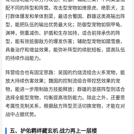
配不同的阵型和阵营。攻击型宠物如燎原虎、绝影犬，主
打群体爆发和单体割菜，最适合蜀国、群雄这类高输出阵
型，能把队伍的输出优势最大化；防御型宠物如铜甲龟、
渊神，侧重减伤、护盾和生存加持，适合前排承伤的阵
型，能有效抵御敌方的爆发伤害；辅助型宠物如踏雪鹿，
具备治疗和增益效果，能弥补阵型的续航短板，提高队伍
的持续作战能力。
阵营组合也有固定思路：吴国的灼烧流组合火系宠物，能
放大持续伤害效果；魏国的控制流组合带控怒效果的宠
物，能进一步限制敌方技能释放；群雄的混搭阵型则适合
选择全能型宠物，均衡提高攻防能力。除此之外，还要思
考属性克制关系，根据敌方阵型灵活切换宠物，才能在对
战中占据优势。
五、护佑羁绊藏玄机 战力再上一层楼