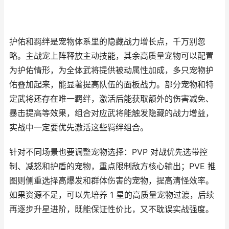
护佑和羁绊是宠物体系里的隐藏战力增长点，千万别忽
略。主战宠上阵释放主动技能，其余高质量宠物可以配置
为护佑情形，为全体武将提供被动属性加成，多只宠物护
佑叠加起来，能显著提高队伍的面板战力。部分宠物和特
定武将还存在唯一羁绊，激活后能获取额外的伤害减免、
暴击提高等效果，组合对应武将能触发隐藏的战力增益，
实战中一定要优先激活这些羁绊组合。
针对不同场景也要调整宠物选择：PVP 对战优先选带控
制、减怒和护盾的宠物，重点限制敌方核心输出；PVE 推
图则侧重选择高爆发和群体伤害的宠物，提高清怪效率。
如果资源不足，可以先培养 1 星的高质量宠物过渡，后续
再逐步升星进阶，既能保证性价比，又不耽误实战强度。