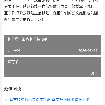
只要咱在，队友就能一直保持健壮血量，轻松拿下胜利！
宝子们抓紧去游戏里尝试吧，保证你们的蔡文姬能成为团
队里最靠谱的移动泉水！
柯莱塔全策略 柯莱特知乎
« 上一篇
2026-05-24
没有了！
下一篇 »
延伸阅读
蔡文姬绝顶出装铭文策略 蔡文姬绝顶出装怎么出