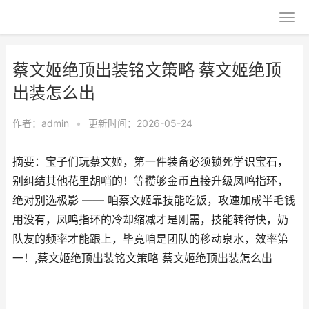
蔡文姬绝顶出装铭文策略 蔡文姬绝顶
出装怎么出
作者：
admin
•
更新时间：2026-05-24
摘要：宝子们玩蔡文姬，第一件装备必须锁死学识宝石，
别纠结其他花里胡哨的！等攒够金币直接升级凤鸣指环，
绝对别选极影 —— 咱蔡文姬靠技能吃饭，攻速加成半毛钱
用没有，凤鸣指环的冷却缩减才是刚需，技能转得快，奶
队友的频率才能跟上，毕竟咱是团队的移动泉水，效率第
一！,蔡文姬绝顶出装铭文策略 蔡文姬绝顶出装怎么出