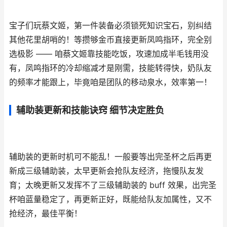
宝子们玩蔡文姬，第一件装备必须锁死知识宝石，别纠结
其他花里胡哨的！等攒够金币直接更新凤鸣指环，完全别
选极影 —— 咱蔡文姬靠技能吃饭，攻速加成半毛钱用没
有，凤鸣指环的冷却缩减才是刚需，技能转得快，奶队友
的频率才能跟上，毕竟咱是团队的移动泉水，效率第一！
辅助装更新和技能诀窍 细节决定胜负
辅助装的更新时机可不能乱！一般要等出完圣杯之后再更
新成三级辅助装，太早更新会抢队友经济，拖慢队友发
育；太晚更新又发挥不了三级辅助装的 buff 效果，出完圣
杯咱蓝量稳定了，再更新正好，既能给队友加属性，又不
抢经济，最佳平衡！