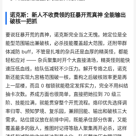
诺克斯：新人不收费领的狂暴开荒真神 全能输出
破核一把抓
要说狂暴开荒的真神，诺克斯完全当之无愧。她定位是全
能型范围输出兼破核，必杀技能覆盖超大范围，还附带群
体减防 buff，不管是扎堆的杂兵还是血厚的精英怪，都能
轻松应对 —— 杂兵聚集时开个大直接清场，精英怪则能快
速压低血线，给队伍减轻不少压力。解开专烙之后，诺克
斯还能实现九宫格范围破一核，重构之后破核效率更是再
上一层楼，而且 0 枷锁就能稳定发挥实力，完全不用纠结
抽卡次数。养成方面也很简单，直接把她拉到 70 级三
阶、技能拉满，就能贯穿整个开荒流程。烙印优先选择调
率归零、预知梦境、复乐园，兼顾回能、输出和破核三大
需求。站位提议放在前排中间，既能承住部分伤害，又能
覆盖最多的敌人，推图时记得等敌人聚集再开必杀，这样