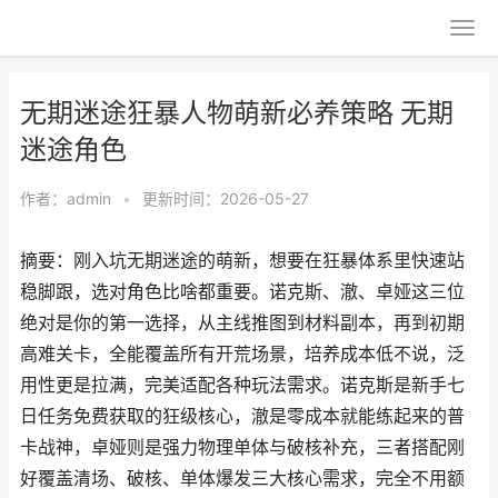
无期迷途狂暴人物萌新必养策略 无期
迷途角色
作者：
admin
•
更新时间：2026-05-27
摘要：刚入坑无期迷途的萌新，想要在狂暴体系里快速站
稳脚跟，选对角色比啥都重要。诺克斯、澈、卓娅这三位
绝对是你的第一选择，从主线推图到材料副本，再到初期
高难关卡，全能覆盖所有开荒场景，培养成本低不说，泛
用性更是拉满，完美适配各种玩法需求。诺克斯是新手七
日任务免费获取的狂级核心，澈是零成本就能练起来的普
卡战神，卓娅则是强力物理单体与破核补充，三者搭配刚
好覆盖清场、破核、单体爆发三大核心需求，完全不用额