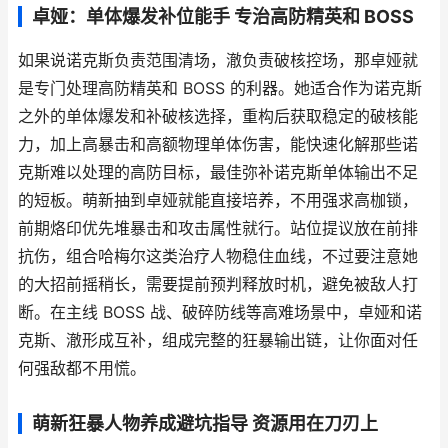
卓娅：单体爆发补位能手 专治高防精英和 BOSS
如果说诺克斯负责范围清场，澈负责破核控场，那卓娅就
是专门处理高防精英和 BOSS 的利器。她适合作为诺克斯
之外的单体爆发和补破核选择，重构后获取稳定的破核能
力，加上高暴击和高额物理单体伤害，能快速化解那些诺
克斯难以处理的高防目标，最佳弥补诺克斯单体输出不足
的短板。萌新抽到卓娅就能直接培养，不用强求高枷锁，
前期烙印优先堆暴击和攻击属性就行。站位提议放在前排
抗伤，组合哈梅尔这类治疗人物稳住血线，不过要注意她
的大招前摇稍长，需要提前预判释放时机，避免被敌人打
断。在主线 BOSS 战、破碎防线等高难场景中，卓娅和诺
克斯、澈形成互补，组成完整的狂暴输出链，让你面对任
何强敌都不用慌。
萌新狂暴人物养成避坑指导 资源用在刀刃上