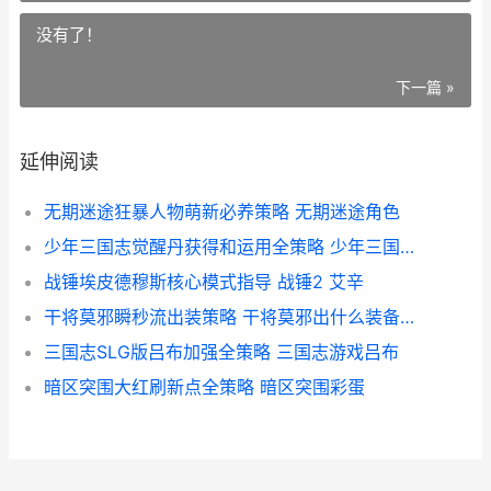
没有了！
下一篇 »
延伸阅读
无期迷途狂暴人物萌新必养策略 无期迷途角色
少年三国志觉醒丹获得和运用全策略 少年三国志觉醒丹折扣
战锤埃皮德穆斯核心模式指导 战锤2 艾辛
干将莫邪瞬秒流出装策略 干将莫邪出什么装备可以秒人
三国志SLG版吕布加强全策略 三国志游戏吕布
暗区突围大红刷新点全策略 暗区突围彩蛋