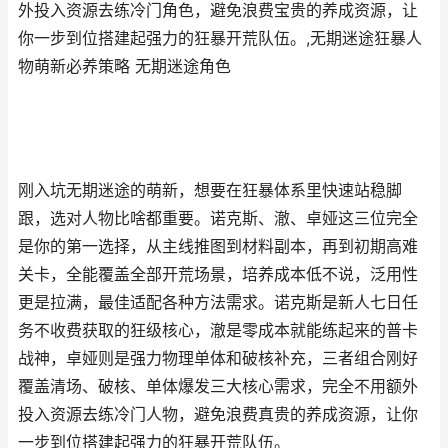
外投入资源去练冷门角色，避免浪费宝贵的养成资源，让
你一步到位搭建起强力的狂暴开荒队伍。,无期迷途狂暴人
物萌新必养策略 无期迷途角色
刚入坑无期迷途的萌新，想要在狂暴体系里快速站稳脚
跟，选对人物比啥都重要。诺克斯、澈、卓娅这三位完全
是你的第一选择，从主线推图到材料副本，再到初期高难
关卡，全能覆盖全部开荒场景，培养成本低不说，泛用性
更是拉满，最佳适配各种方法需求。诺克斯是新人七日任
务不收费获取的狂级核心，澈是零成本就能练起来的普卡
战神，卓娅则是强力物理单体和破核补充，三者组合刚好
覆盖清场、破核、单体爆发三大核心需求，完全不用额外
投入资源去练冷门人物，避免浪费真贵的养成资源，让你
一步到位搭建起强力的狂暴开荒队伍。