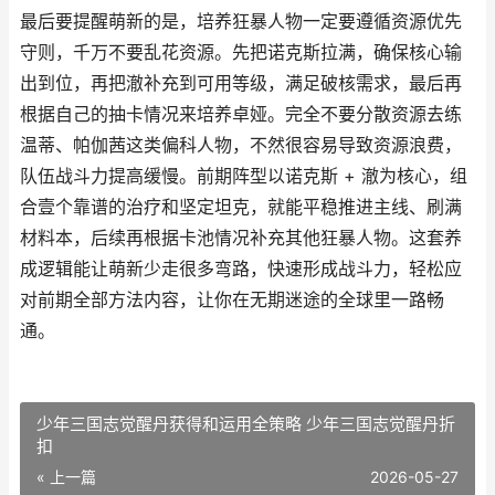
最后要提醒萌新的是，培养狂暴人物一定要遵循资源优先
守则，千万不要乱花资源。先把诺克斯拉满，确保核心输
出到位，再把澈补充到可用等级，满足破核需求，最后再
根据自己的抽卡情况来培养卓娅。完全不要分散资源去练
温蒂、帕伽茜这类偏科人物，不然很容易导致资源浪费，
队伍战斗力提高缓慢。前期阵型以诺克斯 + 澈为核心，组
合壹个靠谱的治疗和坚定坦克，就能平稳推进主线、刷满
材料本，后续再根据卡池情况补充其他狂暴人物。这套养
成逻辑能让萌新少走很多弯路，快速形成战斗力，轻松应
对前期全部方法内容，让你在无期迷途的全球里一路畅
通。
少年三国志觉醒丹获得和运用全策略 少年三国志觉醒丹折
扣
« 上一篇
2026-05-27