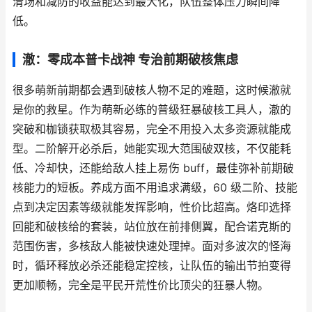
清场和减防的收益能达到最大化，队伍整体压力瞬间降
低。
澈：零成本普卡战神 专治前期破核焦虑
很多萌新前期都会遇到破核人物不足的难题，这时候澈就
是你的救星。作为萌新必练的普级狂暴破核工具人，澈的
突破和枷锁获取极其容易，完全不用投入太多资源就能成
型。二阶解开必杀后，她能实现大范围破双核，不仅能耗
低、冷却快，还能给敌人挂上易伤 buff，最佳弥补前期破
核能力的短板。养成方面不用追求满级，60 级二阶、技能
点到决定因素等级就能发挥影响，性价比超高。烙印选择
回能和破核给的套装，站位放在前排侧翼，配合诺克斯的
范围伤害，多核敌人能被快速处理掉。面对多波次的怪海
时，循环释放必杀还能稳定控核，让队伍的输出节拍变得
更加顺畅，完全是平民开荒性价比顶尖的狂暴人物。