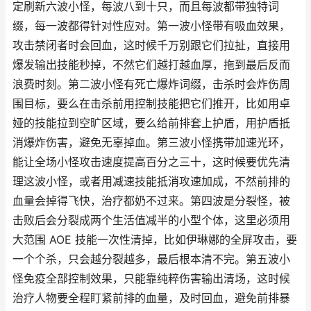
定刷新六波小怪，每波八到十只，而且每波都带独特词
缀，每一波都得针对性应对。第一波小怪带有吸血效果，
攻击禁闭者时会回血，这时候千万别跟它们拉扯，直接用
爆发输出技能秒掉，不然它们越打越血厚，拖到最后反而
浪费时刻。第二波小怪有死亡爆炸词缀，击杀时会炸伤周
围目标，要么在击杀前用控制技能把它们推开，比如用卓
娅的技能拉到空旷区域，要么给前排套上护盾，用护盾抵
消爆炸伤害，避免无辜掉血。第三波小怪携带加速光环，
能让全场小怪攻击速度提高百分之三十，这时候要优先清
理这波小怪，或者用减速技能抵消攻速加成，不然前排的
血量会掉得飞快，治疗都奶不过来。第四波是分裂怪，被
击败后会分裂成两个生活值减半的小型个体，这里必须用
大范围 AOE 技能一次性清掉，比如伊琳娜的全屏攻击，要
一个个杀，只会越分裂越多，最后根本清不完。第五波小
怪免疫全部控制效果，只能靠纯粹伤害输出清场，这时候
治疗人物要全程盯紧前排的血量，及时回血，避免前排暴