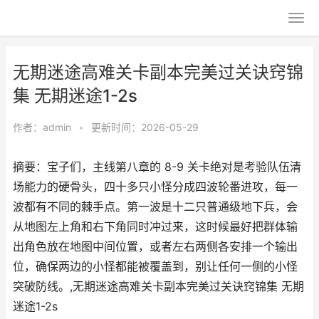
无期迷途高难关卡副本完美过关诀窍锦
集 无期迷途1-2s
作者：
admin
•
更新时间：2026-05-29
摘要：宝子们，主线第八章的 8-9 关卡绝对是考验队伍清
场能力的硬骨头，四十多只小怪分成四波轮番进攻，每一
波都有不同的棘手点。第一波是十二只普通级地下兵，会
从地图左上角和右下角同时冲过来，这时候最好把群体输
出角色放在地图中间位置，或者左右两侧各安排一个输出
位，确保两边的小怪都能被覆盖到，别让任何一侧的小怪
突破防线。,无期迷途高难关卡副本完美过关诀窍锦集 无期
迷途1-2s