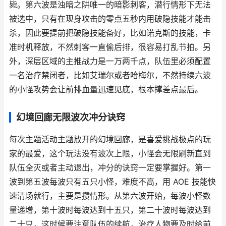
毙。第六波是浊暗之阱唯一的暗影刺客，潜行情形下无法
被选中，只有在现身攻击的零点五秒内用破隐技能才能击
杀，因此要提前把破隐技能备好，比如诺克斯的技能，卡
准时机释放，不然刺客一直偷后排，很容易打乱节拍。另
外，深层区域的主推战力是一万两千点，队伍里必须配置
一名治疗禁闭者，比如艾瑞尔或者哈梅尔，不然持续六波
的小怪攻势会让前排血量迅速见底，根本撑差点最后。
幻境回廊无限波次冲分诀窍
每次主题活动主题放开的幻境回廊，是喜爱挑战极点的玩
家的最爱，这个玩法没有波次上限，小怪会无限刷新直到
队伍全灭或者主动退出，冲分的诀窍一定要掌握好。第一
波到第五波每波只有五只小怪，难度不高，用 AOE 技能快
速清场就行，主要是攒情形。从第六波开始，每波小怪数
量递增，第十波时每波达到十五只，第二十波时每波达到
二十只，这时候要注意队伍的续航，治疗人物要及时给前