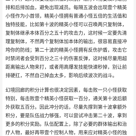
排和后排加血，避免出现减员。每隔五波会出现壹个精英
小怪作为小首领，精英小怪拥有普通小怪五倍的生活值和
独特技能，比如第十波的精英小怪可以召唤两只复制体，
复制体继承本体百分之五十的攻击力，这时候一定要先清
理复制体，不然两个复制体加本体的输出，很容易直接冲
垮你的防线；第二十波的精英小怪拥有反伤护盾，攻击它
时禁闭者会受到百分之三十的伤害反弹，这时候尽量用超
距离输出人物来打，或者用高爆发技能快速秒掉，别让前
排硬扛，不然自己掉血太多，影响后续波次的战斗。
幻境回廊的积分计算也很决定因素，每击败一只小怪获取
特别，每击败壹个精英小怪获取一百分，通关第十波后额
外获取五百分。因此冲分的话，尽量先撑到第十波拿额外
积分，要是队伍战力够强，可以尝试冲击第二十波，拿到
更多的积分奖励。队伍配置上，除了必要的群体输出和治
疗人物，最好再带壹个控制人物，用来应对精英小怪的独