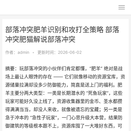
部落冲突肥羊识别和攻打全策略 部落
冲突肥猫解说部落冲突
作者：
admin
•
更新时间：2026-06-02
摘要：玩部落冲突的小伙伴们肯定都懂，“肥羊” 绝对是战
场上最让人眼馋的存在 —— 它们就像移动的资源宝库，资
源储量拉满却没多少防御能力，简直是送上门的福利。肥
羊主要分两大类型：一类是长期潜水的 “死鱼玩家”，这些
玩家可能好久没上线了，资源收集器里的金币、圣水都攒
得满满当当，却没人来收，就像被遗忘的宝藏；另一类是
急于冲本的 “急性子玩家”，一门心思升级大本营，结果防
御建筑的等级根本跟不上，资源库囤了一大堆好东西，可