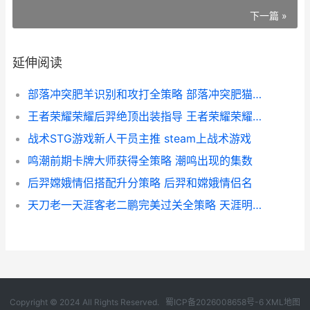
下一篇 »
延伸阅读
部落冲突肥羊识别和攻打全策略 部落冲突肥猫解说部落冲突
王者荣耀荣耀后羿绝顶出装指导 王者荣耀荣耀后羿称号
战术STG游戏新人干员主推 steam上战术游戏
鸣潮前期卡牌大师获得全策略 潮鸣出现的集数
后羿嫦娥情侣搭配升分策略 后羿和嫦娥情侣名
天刀老一天涯客老二鹏完美过关全策略 天涯明月刀老河案
Copyright © 2024 All Rights Reserved.
蜀ICP备2026008658号-6
XML地图