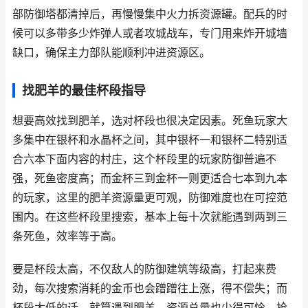
部防御塔都清掉后，再慢慢集中火力拆资源罐。配兵的时
候可以多带多少炸弹人或者攻城战车，专门用来炸开城墙
缺口，确保主力部队能顺利冲进资源区。
找肥羊的最佳杯段指导
想要高效找到肥羊，选对杯段也很决定因素。死鱼玩家大
多集中在银杯和水晶杯之间，其中银杯一和银杯二特别适
合六本下面内容的村庄，这个杯段里的玩家防御普遍不
强，死鱼密度高；而金杯三到金杯一则更适合七本到九本
的玩家，这里的肥羊资源量更可观，防御难度也在可控范
围内。在这些杯段里搜索，基本上每十次就能遇到两到三
条死鱼，效率等于高。
要是杯段太高，不仅敌人的防御建筑等级高，打起来费
劲，每次搜索消耗的金币也会蹭蹭往上涨，得不偿失；而
杯段太低的话，就算遇到肥羊，资源总量也少得可怜，抢