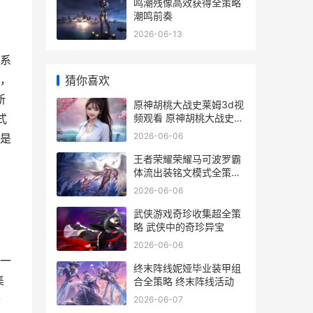
鸣潮残像高效获得全策略
潮鸣前奏
2026-06-13
体系
，
猜你喜欢
新
原神胡桃大战史莱姆3d视
频观看 原神胡桃大战史莱
式
姆想要的来
2026-06-06
是
王者荣耀荣耀马可波罗霸
体流出装铭文模式全策略
王者荣耀荣耀马超
2026-06-06
武侠游戏奇珍收集超全策
略 武侠中的奇珍异宝
2026-06-06
一
终末阵线妮娅毕业装甲组
集
合全策略 终末阵线活动
价
2026-06-07