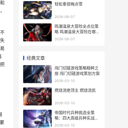
和
轻松拿捏梅点雪
，
2026-06-07
鸣潮温泉大冒险全点位策
略 鸣潮温泉大冒险在哪里
不
接
2026-06-07
失
易
再
经典文章
把
闯门切磋游戏策略精粹之
旅 闯门切磋游戏策划方案
2026-03-10
燃烧流绝顶主 燃烧流凯
2026-03-10
帝国时代兵种挑选全策
鼓
略：四大高级兵种实战分
积累
析 帝国时代出兵
2026-03-10