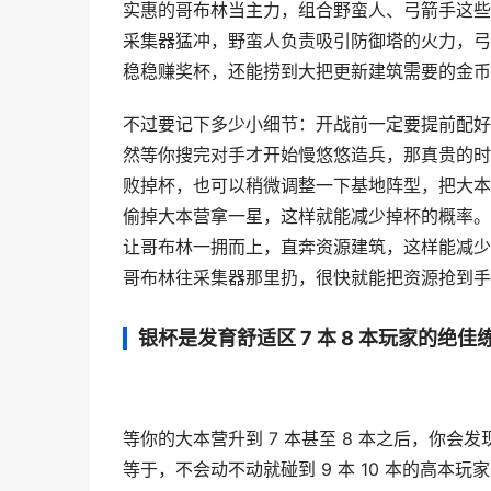
实惠的哥布林当主力，组合野蛮人、弓箭手这些
采集器猛冲，野蛮人负责吸引防御塔的火力，弓
稳稳赚奖杯，还能捞到大把更新建筑需要的金币
不过要记下多少小细节：开战前一定要提前配好
然等你搜完对手才开始慢悠悠造兵，那真贵的时
败掉杯，也可以稍微调整一下基地阵型，把大本
偷掉大本营拿一星，这样就能减少掉杯的概率。比
让哥布林一拥而上，直奔资源建筑，这样能减少
哥布林往采集器那里扔，很快就能把资源抢到手
银杯是发育舒适区 7 本 8 本玩家的绝佳
等你的大本营升到 7 本甚至 8 本之后，你会
等于，不会动不动就碰到 9 本 10 本的高