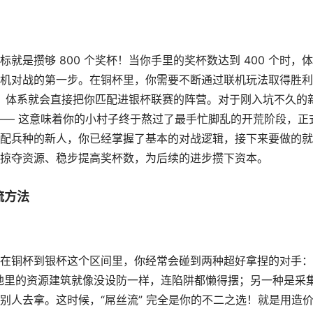
是攒够 800 个奖杯！当你手里的奖杯数达到 400 个时，
机对战的第一步。在铜杯里，你需要不断通过联机玩法取得胜利
刻，体系就会直接把你匹配进银杯联赛的阵营。对于刚入坑不久的
—— 这意味着你的小村子终于熬过了最手忙脚乱的开荒阶段，正
配兵种的新人，你已经掌握了基本的对战逻辑，接下来要做的就
掠夺资源、稳步提高奖杯数，为后续的进步攒下资本。
流方法
在铜杯到银杯这个区间里，你经常会碰到两种超好拿捏的对手：
基地里的资源建筑就像没设防一样，连陷阱都懒得摆；另一种是采
别人去拿。这时候，“屌丝流” 完全是你的不二之选！就是用造