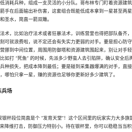
低消耗兵种，组成一支灵活的小分队。哥布林专门盯着资源建筑
箭手在后面输出补伤害，这套组合既能低成本拿到一星甚至两星
和圣水，简直一箭双雕。
法术，比如治疗法术或者狂暴法术，训练营里也得把部队备齐，
刻可就浪费啦，说不定还会有失实力更弱的对手。要是担心防守
营挪到中间位置，周围用防御塔和资源建筑围起来，别让对手轻
如打 “死鱼” 的时候，先派多少野蛮人去引陷阱，确认安全后
兵种损失，把成本降到最低；要是碰到采集器爆满的对手，直接
，哪怕只拿一星，赚的资源也足够你更新好多少建筑了。
练兵场
发现银杯段位简直是个 “发育天堂”！这个区间里的玩家实力大多旗
本玩家来降维打击，防御压力特别小。待在银杯里，你可以稳稳当当