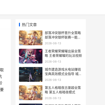
热门文章
部落冲突银杯晋升全策略
部落冲突银杯联赛一能的
多少联赛币
2026-06-13
王者荣耀荣耀曜出装全策
略 王者荣耀曜的玩法视频
2026-06-13
城市建造游戏水电站赚钱
取
宝典高效模式全指导 城市
坑
建造游戏单机
2026-06-13
阶
第五人格暗夜古堡超全策
要
略 第五人格暗夜模式
2026-06-13