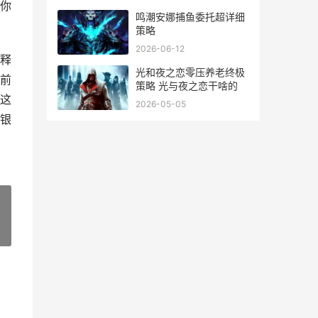
你
鸣潮安娜捕鱼委托超详细
策略
2026-06-12
释
光和夜之恋零压养老终极
前
策略 光与夜之恋干啥的
这
2026-05-05
银
»