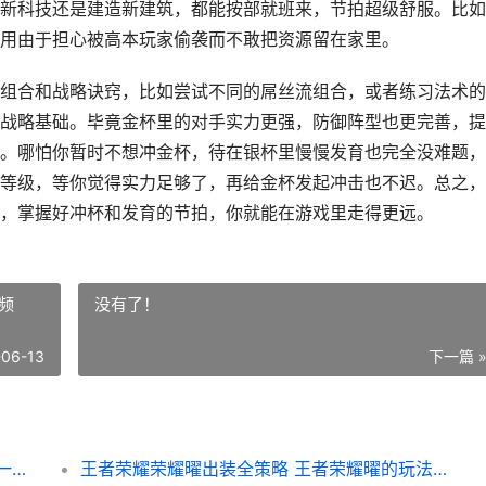
新科技还是建造新建筑，都能按部就班来，节拍超级舒服。比如
用由于担心被高本玩家偷袭而不敢把资源留在家里。
组合和战略诀窍，比如尝试不同的屌丝流组合，或者练习法术的
战略基础。毕竟金杯里的对手实力更强，防御阵型也更完善，提
。哪怕你暂时不想冲金杯，待在银杯里慢慢发育也完全没难题，
等级，等你觉得实力足够了，再给金杯发起冲击也不迟。总之，
，掌握好冲杯和发育的节拍，你就能在游戏里走得更远。
频
没有了！
-06-13
下一篇 
部落冲突银杯晋升全策略 部落冲突银杯联赛一能的多少联赛币
王者荣耀荣耀曜出装全策略 王者荣耀曜的玩法视频