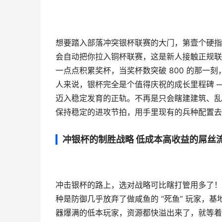
想要踏入部落冲突银杯联赛的大门，第壹个硬指标就
会自动把你拉入铜杯联赛，这是新人接触正规联
一点点积累奖杯，当奖杯数突破 800 的那一
人来说，银杯完全是个值得庆祝的成长里程碑 
迈入稳定发育的正轨。不再是只会瞎建建筑、乱
保持稳定的进攻节拍，用手里现有的兵种配置去
冲银杯的制胜战略 低成本高收益的屌丝
冲击银杯的路上，选对战略可比瞎打管用多了！
种是防御几乎放弃了做咸鱼的 “死鱼” 玩家，
器爆满的低本玩家，资源都快溢出来了，就等着