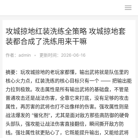
攻城掠地红装洗练全策略 攻城掠地套
装都合成了洗练用来干嘛
作者：
admin
•
更新时间：2026-06-16
摘要：玩攻城掠地的老玩家都懂，输出武将就是队伍里的
核心火力点，红装洗练的核心目标只有一个 —— 把输出能
力拉到极致。攻击属性是所有输出武将的基础盘，不管是
普通攻击还是战法伤害，全靠它来打底，没有足够的攻击
属性，再厉害的武将也打不出像样的伤害。强攻属性则是
战法爆发的 “催化剂”，尤其是面对敌方那些高防御的硬骨
头部队，强攻能让战法伤害直接翻倍，瞬间撕开敌方防
线。强壮属性就更贴心了，它既能提升输出，又能给武将