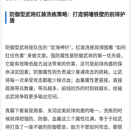
防御型武将红装洗练策略：打造铜墙铁壁的前排护
盾
防御型武将是队伍的 “定海神针”，红装洗练就得围着 “如何
扛住伤害” 来做文章。强防属性是防御武将的第一优先级，
它能有效降低敌方战法带来的伤害，这可是前排肉盾的保
命决定因素；防御属性则负责减少普通攻击的损耗，让武
将每一次承受攻击都能少掉点血；血量属性更直接，直接
提高带兵数量，带兵越多，前线抗伤的时刻就越长，给输
出武将争取更多输出空间。
真霸下套装是周泰、关羽这类前排肉盾的唯一，洗练的时
候就得把强防、防御、血量这三个属性拉满，等于于给武
将打造了一座不破的防御壁垒，敌方不管如何攻击，都很