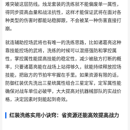
难突破这层防线。烛龙套装的洗练就不能偏废单一属性，
得同步提高血量和战法抗性，这样才能保证武将在面对各
种类型的伤害时都能站稳脚跟，不会被某一种伤害直接打
崩。
就连辅助控场武将也有唯一的洗练思路，比如诸葛亮这种
靠技能控场的武将，洗练的时候可以混搭强防和掌控属
性，掌控属性能提高技能的稳定性，减少被敌方打断的概
率，只要诸葛亮能在战场上站得够久，就能持续释放控场
技能，把敌方的节拍牢牢握在手里。如果资源有限的话，
防御红装优先洗出三星统属性组合三星定军，定军属性能
确保对战车单位必破甲，大大提高对抗器械部队的实战价
格，决定因素时刻能起到奇效。
红装洗练实用小诀窍：省资源还能高效提高战力