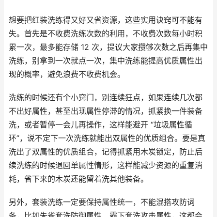
想要把红装洗练得又好又省资源，这些实用诀窍可不能有
失。首先是不收费洗练次数的利用，不收费次数每小时积
累一次，最多能存储 12 次，提议大家攒够次数之后再集中
洗练，别拿到一次就点一次，集中洗练能提高优质属性出
现的概率，避免浪费不收费机会。
洗练的时候还有个小窍门，别连续狂点，如果连续几次都
不出好属性，甚至出现属性停滞的情况，抓紧换一件装备
洗，或者暂停一会儿再操作，这样能避开 “垃圾属性循
环”，说不定下一次洗练就能出双属性的优质组合。要是真
洗出了双属性的优质组合，记得抓紧用木炭锁定，防止后
续洗练的时候退回单属性情形，这样能减少资源的重复消
耗，省下来的木炭还能留着洗其他装备。
另外，套装洗练一定要保持属性统一，不能混搭攻防词
条，比如朱雀套洗防御属性、霸下套洗攻击属性，这都会