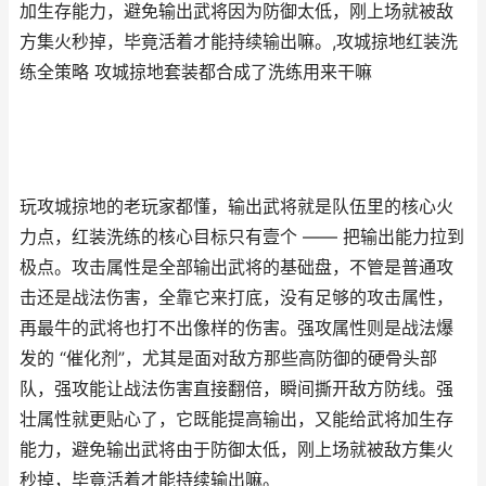
加生存能力，避免输出武将因为防御太低，刚上场就被敌
方集火秒掉，毕竟活着才能持续输出嘛。,攻城掠地红装洗
练全策略 攻城掠地套装都合成了洗练用来干嘛
玩攻城掠地的老玩家都懂，输出武将就是队伍里的核心火
力点，红装洗练的核心目标只有壹个 —— 把输出能力拉到
极点。攻击属性是全部输出武将的基础盘，不管是普通攻
击还是战法伤害，全靠它来打底，没有足够的攻击属性，
再最牛的武将也打不出像样的伤害。强攻属性则是战法爆
发的 “催化剂”，尤其是面对敌方那些高防御的硬骨头部
队，强攻能让战法伤害直接翻倍，瞬间撕开敌方防线。强
壮属性就更贴心了，它既能提高输出，又能给武将加生存
能力，避免输出武将由于防御太低，刚上场就被敌方集火
秒掉，毕竟活着才能持续输出嘛。