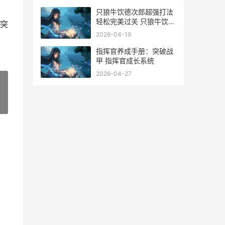
只狼牛饮德次郎超强打法
轻松完美过关 只狼牛饮德
突
次郎位置攻略
2026-04-19
指挥官养成手册：突破战
甲 指挥官成长系统
2026-04-27
»