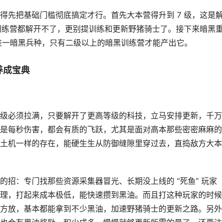
得先把基础门槛彻底搞定才行。首先大本营得升到 7 级，这是
黑训练营都解开不了，更别提训练和更新野猪骑士了。接下来暗黑
是唯一暗黑兵种，只有二级以上的暗黑训练营才能产出它。
养成宝典
级必须拉满，只要解开了更高等级的科技，立马安排更新，千万
是每秒伤害，都会有质的飞跃，尤其是面对高本那些密密麻麻的
土机一样的存在，能硬生生从防御缝隙里穿过去，直捣敌方大本
招：专门找那些资源采集器冒光、长期没上线的 “死鱼” 玩家
理，打起来成本极低，能快速攒到黑油。而且打这种玩家的时候
方放，基本都能拿到不少黑油，加速野猪骑士的更新之路。另外