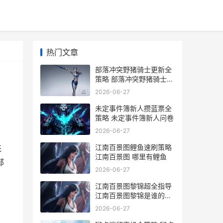
热门文章
部落冲突野猪骑士更新全
策略 部落冲突野猪骑士
cg动画
2026-06-27
未定事件簿新人攒蓝票全
策略 未定事件簿新人问卷
2026-06-27
，
江南百景图鲤鱼速刷策略
来
江南百景图 哪里有鲤鱼
部
2026-06-27
江南百景图黎锦超全指导
江南百景图黎锦是谁的专
属珍宝
2026-06-27