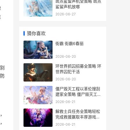
斑点鲨留声机全策略 斑点
鲨留声机放哪
解
2026-06-27
重
猜你喜欢
街霸 街霸6春丽
2026-06-20
环世界抓囚招募全策略 环
别
世界囚犯干活
防
2026-06-20
僵尸毁灭工程以革伦搜刮
建家全策略 僵尸毁灭工程
hy
2026-06-21
解救士兵任务全策略轻松
，
完成救援赢取丰厚游戏奖
，
励 魔兽世界解救兵主
2026-06-21