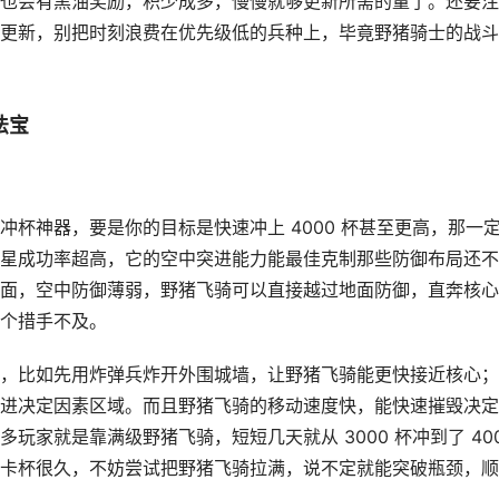
也会有黑油奖励，积少成多，慢慢就够更新所需的量了。还要注
更新，别把时刻浪费在优先级低的兵种上，毕竟野猪骑士的战斗
法宝
杯神器，要是你的目标是快速冲上 4000 杯甚至更高，那一
星成功率超高，它的空中突进能力能最佳克制那些防御布局还不
面，空中防御薄弱，野猪飞骑可以直接越过地面防御，直奔核心
个措手不及。
，比如先用炸弹兵炸开外围城墙，让野猪飞骑能更快接近核心；
进决定因素区域。而且野猪飞骑的移动速度快，能快速摧毁决定
家就是靠满级野猪飞骑，短短几天就从 3000 杯冲到了 40
卡杯很久，不妨尝试把野猪飞骑拉满，说不定就能突破瓶颈，顺