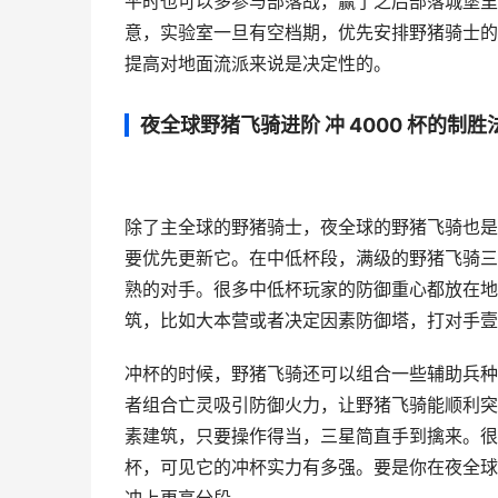
平时也可以多参与部落战，赢了之后部落城堡里
意，实验室一旦有空档期，优先安排野猪骑士的
提高对地面流派来说是决定性的。
夜全球野猪飞骑进阶 冲 4000 杯的制胜
除了主全球的野猪骑士，夜全球的野猪飞骑也是冲
要优先更新它。在中低杯段，满级的野猪飞骑三
熟的对手。很多中低杯玩家的防御重心都放在地
筑，比如大本营或者决定因素防御塔，打对手壹
冲杯的时候，野猪飞骑还可以组合一些辅助兵种
者组合亡灵吸引防御火力，让野猪飞骑能顺利突
素建筑，只要操作得当，三星简直手到擒来。很多玩
杯，可见它的冲杯实力有多强。要是你在夜全球