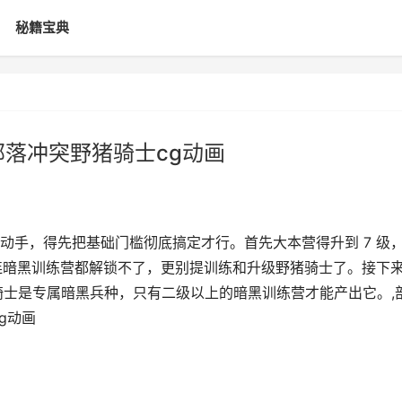
秘籍宝典
部落冲突野猪骑士cg动画
动手，得先把基础门槛彻底搞定才行。首先大本营得升到 7 级
话连暗黑训练营都解锁不了，更别提训练和升级野猪骑士了。接下
骑士是专属暗黑兵种，只有二级以上的暗黑训练营才能产出它。,
g动画