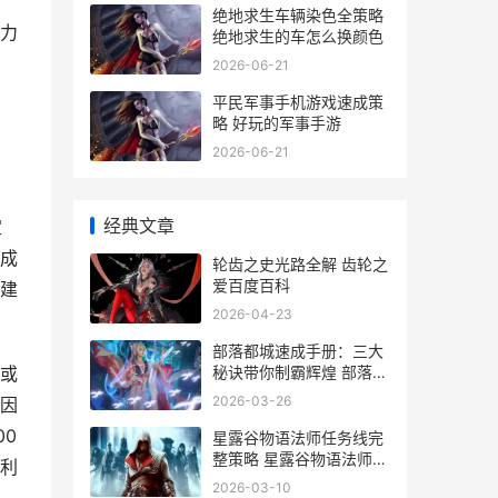
绝地求生车辆染色全策略
力
绝地求生的车怎么换颜色
2026-06-21
平民军事手机游戏速成策
略 好玩的军事手游
2026-06-21
经典文章
定
成
轮齿之史光路全解 齿轮之
爱百度百科
建
2026-04-23
部落都城速成手册：三大
秘诀带你制霸辉煌 部落城
或
堡是干什么的
2026-03-26
因
00
星露谷物语法师任务线完
整策略 星露谷物语法师任
利
务
2026-03-10