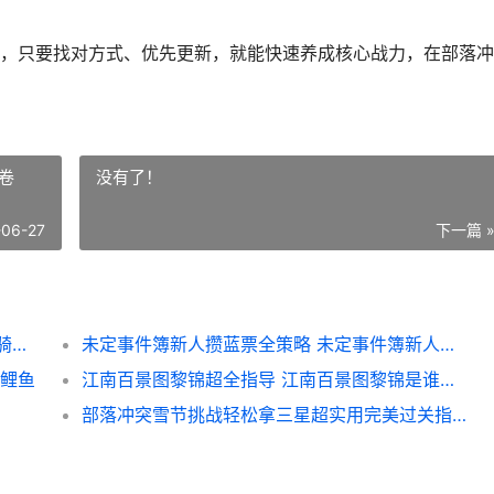
，只要找对方式、优先更新，就能快速养成核心战力，在部落冲
卷
没有了！
-06-27
下一篇 
部落冲突野猪骑士更新全策略 部落冲突野猪骑士cg动画
未定事件簿新人攒蓝票全策略 未定事件簿新人问卷
有鲤鱼
江南百景图黎锦超全指导 江南百景图黎锦是谁的专属珍宝
部落冲突雪节挑战轻松拿三星超实用完美过关指导 部落冲突雪景