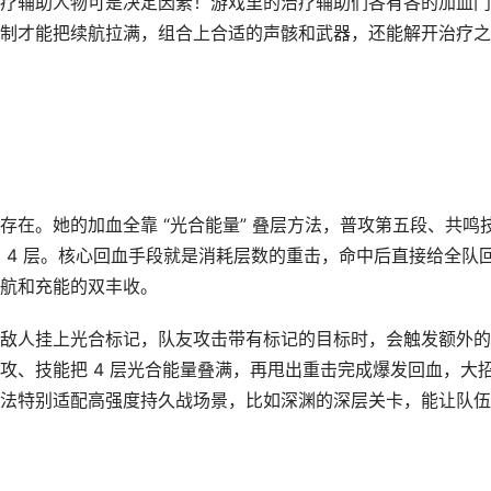
疗辅助人物可是决定因素！游戏里的治疗辅助们各有各的加血门
制才能把续航拉满，组合上合适的声骸和武器，还能解开治疗之
在。她的加血全靠 “光合能量” 叠层方法，普攻第五段、共鸣
到 4 层。核心回血手段就是消耗层数的重击，命中后直接给全队
航和充能的双丰收。
敌人挂上光合标记，队友攻击带有标记的目标时，会触发额外的
攻、技能把 4 层光合能量叠满，再甩出重击完成爆发回血，大
法特别适配高强度持久战场景，比如深渊的深层关卡，能让队伍