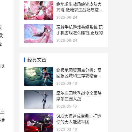
绝地求生战场痕迹皮肤大
揭晓 绝地求生战场痕迹有
什么用
2026-06-24
技
玩转手机游戏善缘系统 玩
手机游戏怎么赚钱,正规的
救
2026-06-24
些
经典文章
以
终极地图资源点分析：高
回报区域和生存攻略全揭
晓 终极地带攻略
2026-03-10
摩尔庄园秋季战令全策略
摩尔庄园大战
2026-05-16
三
SLG大师速成宝典：打造
持
你的无人能敌军团
2026-03-10