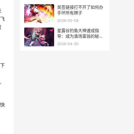
吴签链接打不开了如何办
技
手环所有牌子
飞
2026-05-08
遭
星露谷钓鱼大神速成指
导：成为渔场富翁的秘密
星露谷钓鱼开局攻略
2026-04-20
下
人
快