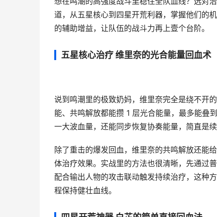
想在鸣潮的高强度战斗里稳住全队血线？选对治
道，从五星核心到四星开荒利器，掌握他们的机
的辅助增益，让队伍的战斗力再上壹个台阶。
五星核心治疗 维里奈的光合能量回血术
说到鸣潮里的极致奶妈，维里奈完全是绕不开的存
能、共鸣解放都能攒 1 层光合能量，最多能叠
一大波血量，还能同步恢复协奏能量，简直是续
除了重击的爆发回血，维里奈的共鸣解放还能给
体治疗效果。实战里的方法也很清晰，先通过普
配合输出人物的攻击联动触发持续治疗，这种方
程保持健壮血线。