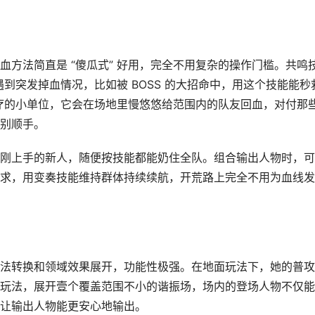
方法简直是 “傻瓜式” 好用，完全不用复杂的操作门槛。共鸣
遇到突发掉血情况，比如被 BOSS 的大招命中，用这个技能能秒
治疗的小单位，它会在场地里慢悠悠给范围内的队友回血，对付那
别顺手。
刚上手的新人，随便按技能都能奶住全队。组合输出人物时，可
求，用变奏技能维持群体持续续航，开荒路上完全不用为血线发
法转换和领域效果展开，功能性极强。在地面玩法下，她的普攻
玩法，展开壹个覆盖范围不小的谐振场，场内的登场人物不仅能
让输出人物能更安心地输出。