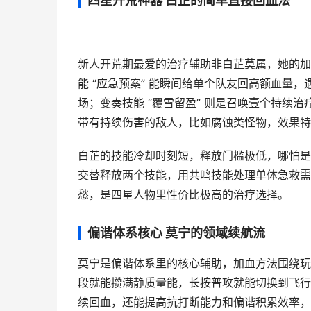
四星开荒神器 白芷的简单直接回血法
新人开荒期最爱的治疗辅助非白芷莫属，她的加血
能 “应急预案” 能瞬间给单个队友回高额血量，
场；变奏技能 “覆雪留盈” 则是召唤壹个持续
带有持续伤害的敌人，比如腐蚀类怪物，效果特
白芷的技能冷却时刻短，释放门槛极低，哪怕是
交替释放两个技能，用共鸣技能处理单体急救需
愁，是四星人物里性价比极高的治疗选择。
偏谐体系核心 莫宁的领域续航流
莫宁是偏谐体系里的核心辅助，加血方法围绕玩
段就能攒满静质量能，长按普攻就能切换到飞行
续回血，还能提高抗打断能力和偏谐积累效率，