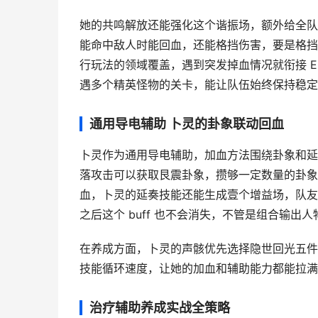
她的共鸣解放还能强化这个谐振场，额外给全队
能命中敌人时能回血，还能格挡伤害，要是格挡
行玩法的领域覆盖，遇到突发掉血情况就衔接 
遇多个精英怪物的关卡，能让队伍始终保持稳定
通用导电辅助 卜灵的卦象联动回血
卜灵作为通用导电辅助，加血方法围绕卦象和延
落攻击可以获取艮震卦象，攒够一定数量的卦象
血，卜灵的延奏技能还能生成壹个增益场，队友在
之后这个 buff 也不会消失，不管是组合输
在养成方面，卜灵的声骸优先选择隐世回光五件
技能循环速度，让她的加血和辅助能力都能拉满
治疗辅助养成实战全策略