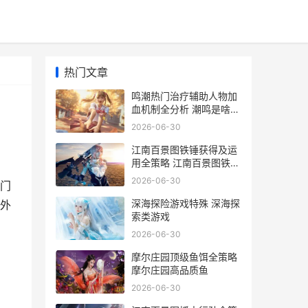
热门文章
鸣潮热门治疗辅助人物加
血机制全分析 潮鸣是啥意
思
2026-06-30
江南百景图铁锤获得及运
用全策略 江南百景图铁锤
子
2026-06-30
门
深海探险游戏特殊 深海探
外
索类游戏
2026-06-30
摩尔庄园顶级鱼饵全策略
摩尔庄园高品质鱼
2026-06-30