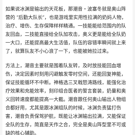
如果说冰渊是输出的天花板，那潮音・波塞冬就是奥山阵
营的 “后勤大队长”，也是游戏里实用性拉满的奶妈人物，
治疗、增伤、生存保障样样精通。一技能能给范围内的队
友回血，二技能直接给全队加攻击，奥义更是能给全队奶
一大口，还能提高最大生活值，队伍的容错率瞬间就上来
了，就算队友不小心浪了一下，也能被她拉过来。
方法上，潮音主要就是围着队友转，及时放技能回血增
伤，决定因素时刻用闪避触发零时空间，还能回复神能，
保证技能循环不中断。神格选三叉戟怒涛路线，能强化治
疗效果和充能效率，刻印组合医者的誓言套装，奶量和奥
义回转速度都能提高一大截。潮音跟任何奥山输出人物组
合都好用，尤其是跟冰渊组队的时候，冰渊负责猛打伤
害，潮音负责保驾护航，既能让冰渊输出拉满，又能保证
全队的生存，简直是天作之合，完全是奥山阵型里不可或
缺的核心辅助。