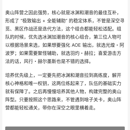
奥山阵营之因此强势，核心就是冰渊和潮音的最佳互补，
形成了 “极致输出 + 全能辅助” 的稳定体系，不管是深空寻
觅、黑区作战还是迭代方法，这个组合都能轻松适配。组
队的时候，优先选冰渊加潮音的核心组合，第三位人物可
以根据场景来选，如果想要强化 AOE 输出，就选光煌・阿
波罗；如果需要聚怪辅助，就选羽灼・赫拉；喜爱游击方
法的话，风行・赫尔墨斯也是不错的选择。
培养优先级上，一定要先把冰渊和潮音拉到高练度，解开
核心神格和唯一权钥，这两位练起来了，队伍的基础实力
就有保障了。之后再慢慢培养其他人物，构建完整的奥山
阵型。只要按照这个思路来，不管遇到啥子关卡，奥山阵
营都能轻松通关，带你在深空之眼里横着走。