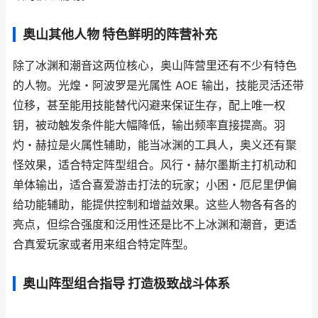
奥山其他人物 特色鲜明的阵营补充
除了冰渊和潮音这两位核心，奥山阵营里还有不少有特色
的人物。光煌・阿波罗是光属性 AOE 输出，技能灵活还带
位移，甚至能用技能替代闪避来保证生存，配上唯一权
钥，被动触发条件能大幅降低，输出频率直接提高。羽
灼・赫拉是火属性辅助，能当冰渊的工具人，奥义还有聚
怪效果，适合特定阵型组合。风行・赫尔墨斯主打机动和
单体输出，适合喜爱游击打法的玩家；小困・厄尼里伊偏
给功能辅助，能提供控制和增益效果。这些人物各有各的
亮点，但综合强度和泛用性还是比不上冰渊和潮音，更适
合真爱玩家或者用来组合特定阵型。
奥山阵型组合指导 打造极致战斗体系