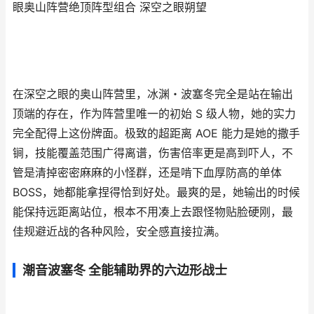
眼奥山阵营绝顶阵型组合 深空之眼朔望
在深空之眼的奥山阵营里，冰渊・波塞冬完全是站在输出
顶端的存在，作为阵营里唯一的初始 S 级人物，她的实力
完全配得上这份牌面。极致的超距离 AOE 能力是她的撒手
锏，技能覆盖范围广得离谱，伤害倍率更是高到吓人，不
管是清掉密密麻麻的小怪群，还是啃下血厚防高的单体
BOSS，她都能拿捏得恰到好处。最爽的是，她输出的时候
能保持远距离站位，根本不用凑上去跟怪物贴脸硬刚，最
佳规避近战的各种风险，安全感直接拉满。
潮音波塞冬 全能辅助界的六边形战士