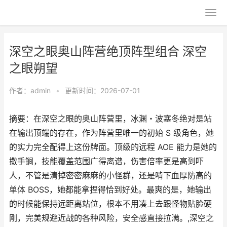
深空之眼奥山阵营绝顶阵型组合 深空
之眼朔望
作者：
admin
•
更新时间：2026-07-01
摘要：在深空之眼的奥山阵营里，冰渊・波塞冬绝对是站
在输出顶端的存在，作为阵营里唯一的初始 S 级角色，她
的实力完全配得上这份牌面。顶级的远程 AOE 能力是她的
撒手锏，技能覆盖范围广得离谱，伤害倍率更是高到吓
人，不管是清掉密密麻麻的小怪群，还是啃下血厚防高的
单体 BOSS，她都能拿捏得恰到好处。最爽的是，她输出
的时候能保持远距离站位，根本不用凑上去跟怪物贴脸硬
刚，完美规避近战的各种风险，安全感直接拉满。,深空之