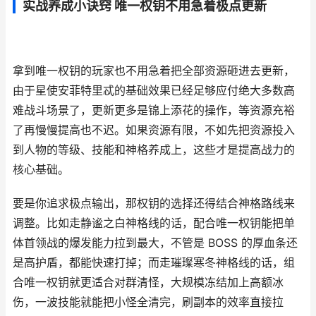
实战养成小诀窍 唯一权钥不用急着极点更新
拿到唯一权钥的玩家也不用急着把全部资源砸进去更新，
由于星使安菲特里忒的基础效果已经足够应付绝大多数高
难战斗场景了，更新更多是锦上添花的操作，等资源充裕
了再慢慢提高也不迟。如果资源有限，不如先把资源投入
到人物的等级、技能和神格养成上，这些才是提高战力的
核心基础。
要是你追求极点输出，那权钥的选择还得结合神格路线来
调整。比如走静谧之白神格线的话，配合唯一权钥能把单
体首领战的爆发能力拉到最大，不管是 BOSS 的厚血条还
是高护盾，都能快速打掉；而走璀璨寒冬神格线的话，组
合唯一权钥就更适合对群清怪，大规模冻结加上高额冰
伤，一波技能就能把小怪全清完，刷副本的效率直接拉