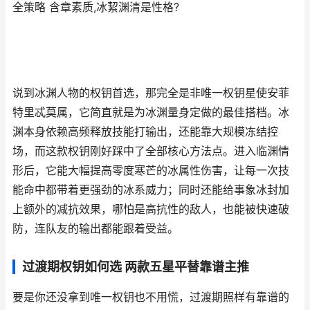
全策略 含章素质,冰絜渊清是性格?
说到冰渊人物的权钥首选，那完全是非唯一权钥星使安菲
特里忒莫属，它简直就是为冰渊量身定做的最佳搭档。冰
渊本身依赖高频释放技能打输出，还能靠大规模冻结控
场，而这款权钥刚好踩中了全部核心方法点。进入临渊情
形后，它能大幅提高零度寒芒的冰属性伤害，让每一次技
能命中都带着更强劲的冰系威力；同时还能给事象冰封加
上额外的减抗效果，哪怕是高抗性的敌人，也能被快速破
防，连队友的输出都能跟着受益。
过渡期权钥如何选 两款五星平替靠谱主推
要是你还没拿到唯一权钥也不用慌，过渡期照样有靠谱的