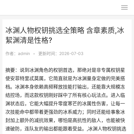
冰渊人物权钥挑选全策略 含章素质,冰
絜渊清是性格?
作者：
admin
•
更新时间：2026-07-03
摘要：说到冰渊角色的权钥首选，那绝对是非专属权钥星
使安菲特里忒莫属，它简直就是为冰渊量身定做的完美搭
档。冰渊本身依赖高频释放技能打输出，还能靠大规模冻
结控场，而这款权钥刚好踩中了所有核心玩法点。进入临
渊状态后，它能大幅提升零度寒芒的冰属性伤害，让每一
次技能命中都带着更强劲的冰系威力；同时还能给事象冰
封加上额外的减抗效果，哪怕是高抗性的敌人，也能被快
速破防，连队友的输出都能跟着受益。,冰渊人物权钥挑选