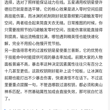
选择，选对了照样能保证战力在线。五星通用权钥星使许
德拉巴就是首选平替，它的核心效果是进入零时空间后提
高技能伤害，而冰渊的机制刚好就是靠频繁闪避触发零时
空间，两者组合起来简直天衣无缝。日常推图的时候，你
只需要按照节拍闪避触发零时空间，技能伤害就能直接得
到提高，输出流畅度拉满，哪怕遇到精英怪也能快速化
解，完全不用担心拖慢开荒节拍。
另一款值得思考的过渡权钥是星使墨兰普斯，它的优势在
于技能命中时能提供可观的暴击率加成。前期大家的人物
面板普遍不高，暴击率这种决定因素属性往往只有百分之
十几甚至更低，这款权钥刚好能补上这个短板，让冰渊在
前期也能打出不少暴击伤害，快速清怪不在话下。不过这
里要重点提醒一句，不管选哪款过渡权钥，都必须和奥山
神系匹配，不然基础属性加成会直接失效，那可就白忙活
了。