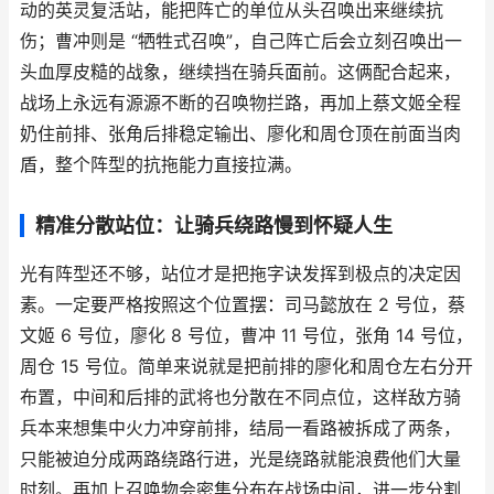
动的英灵复活站，能把阵亡的单位从头召唤出来继续抗
伤；曹冲则是 “牺牲式召唤”，自己阵亡后会立刻召唤出一
头血厚皮糙的战象，继续挡在骑兵面前。这俩配合起来，
战场上永远有源源不断的召唤物拦路，再加上蔡文姬全程
奶住前排、张角后排稳定输出、廖化和周仓顶在前面当肉
盾，整个阵型的抗拖能力直接拉满。
精准分散站位：让骑兵绕路慢到怀疑人生
光有阵型还不够，站位才是把拖字诀发挥到极点的决定因
素。一定要严格按照这个位置摆：司马懿放在 2 号位，蔡
文姬 6 号位，廖化 8 号位，曹冲 11 号位，张角 14 号位，
周仓 15 号位。简单来说就是把前排的廖化和周仓左右分开
布置，中间和后排的武将也分散在不同点位，这样敌方骑
兵本来想集中火力冲穿前排，结局一看路被拆成了两条，
只能被迫分成两路绕路行进，光是绕路就能浪费他们大量
时刻。再加上召唤物会密集分布在战场中间，进一步分割