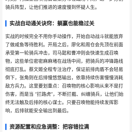
骑兵阵型，让他们推进的速度慢到怀疑人生。
实战自动通关诀窍：躺赢也能稳过关
实战的时候完全不用你手动操作，开始自动战斗就能放弃
了做咸鱼等待胜利。开局之后，廖化和周仓会先顶在前面
承受第一轮骑兵冲击，司马懿和曹冲则会快速生成召唤
物，这些单位密密麻麻堵在战场中间，把骑兵的冲锋路线
彻底打乱。蔡文姬全程专注治疗，保证前排肉盾不会轻易
倒下，张角则在后排慢悠悠输出，依靠持续伤害慢慢消耗
敌方兵力。这里要划重点：召唤物的核心影响从来不是打
伤害，而是当 “拦路虎”，不断拦截、纠缠骑兵，让他们始
终无法触及后排的核心谋士。只要召唤物能持续发挥影
响，后排就能安全输出到最后。
资源配置和应急调整：把容错拉满