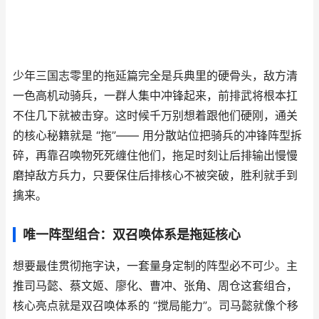
少年三国志零里的拖延篇完全是兵典里的硬骨头，敌方清
一色高机动骑兵，一群人集中冲锋起来，前排武将根本扛
不住几下就被击穿。这时候千万别想着跟他们硬刚，通关
的核心秘籍就是 “拖”—— 用分散站位把骑兵的冲锋阵型拆
碎，再靠召唤物死死缠住他们，拖足时刻让后排输出慢慢
磨掉敌方兵力，只要保住后排核心不被突破，胜利就手到
擒来。
唯一阵型组合：双召唤体系是拖延核心
想要最佳贯彻拖字诀，一套量身定制的阵型必不可少。主
推司马懿、蔡文姬、廖化、曹冲、张角、周仓这套组合，
核心亮点就是双召唤体系的 “搅局能力”。司马懿就像个移