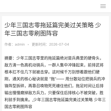
少年三国志零拖延篇完美过关策略 少
年三国志零刷图阵容
作者：
admin
•
更新时间：2026-07-04
摘要：少年三国志零里的拖延篇绝对是兵典里的硬骨头，
敌方清一色高机动骑兵，一群人集中冲锋起来，前排武将
根本扛不住几下就被击穿。这时候千万别想着跟他们硬
刚，通关的核心秘诀就是 “拖”—— 用分散站位把骑兵的冲
锋阵型拆碎，再靠召唤物死死缠住他们，拖足时间让后排
输出慢慢磨掉敌方兵力，只要保住后排核心不被突破，胜
利就手到擒来。,少年三国志零拖延篇完美过关策略 少年三
国志零刷图阵容