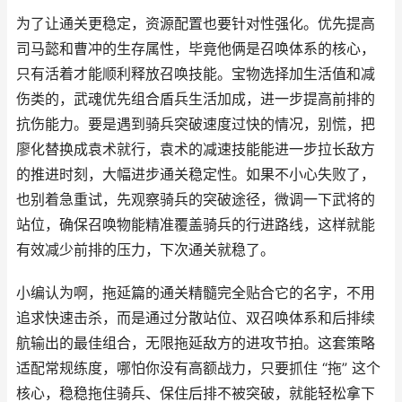
为了让通关更稳定，资源配置也要针对性强化。优先提高
司马懿和曹冲的生存属性，毕竟他俩是召唤体系的核心，
只有活着才能顺利释放召唤技能。宝物选择加生活值和减
伤类的，武魂优先组合盾兵生活加成，进一步提高前排的
抗伤能力。要是遇到骑兵突破速度过快的情况，别慌，把
廖化替换成袁术就行，袁术的减速技能能进一步拉长敌方
的推进时刻，大幅进步通关稳定性。如果不小心失败了，
也别着急重试，先观察骑兵的突破途径，微调一下武将的
站位，确保召唤物能精准覆盖骑兵的行进路线，这样就能
有效减少前排的压力，下次通关就稳了。
小编认为啊，拖延篇的通关精髓完全贴合它的名字，不用
追求快速击杀，而是通过分散站位、双召唤体系和后排续
航输出的最佳组合，无限拖延敌方的进攻节拍。这套策略
适配常规练度，哪怕你没有高额战力，只要抓住 “拖” 这个
核心，稳稳拖住骑兵、保住后排不被突破，就能轻松拿下