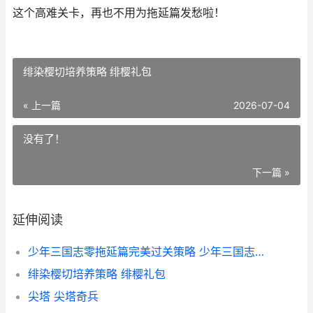
这个高难关卡，再也不用为拖延篇发愁啦！
绯染樱切培养策略 绯樱礼包
« 上一篇
2026-07-04
没有了！
下一篇 »
延伸阅读
少年三国志零拖延篇完美过关策略 少年三国志零刷图阵容
绯染樱切培养策略 绯樱礼包
尖塔 尖塔奇兵