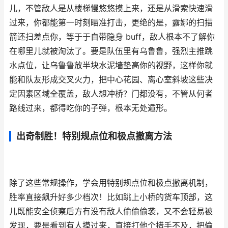
儿，不管敌人是从楼梯慢悠悠摸上来，还是从滑索快速滑
过来，你都能第一时刻瞄准打击，更绝的是，露娜的扫描
箭还扫差点你，等于于自带隐身 buff，敌人根本不了解你
在哪里儿就被淘汰了。要是队伍里有乌鲁鲁，强烈主推跳
水点位，让乌鲁鲁放半块水泥墙垫高你的视野，这样你就
能和队友形成交叉火力，把中心花园、离心室斜坡这些决
定因素区域全覆盖，敌人想冲桥？门都没有，不管从何者
路线过来，都得吃你的子弹，根本无处遁形。
出奇制胜！特别规点位和极点撤离方法
除了这些常规操作，学会用特别规点位和极点撤离机制，
胜率直接飙升好多少档次！比如跳上小桥的货车顶部，这
儿既能安全侦察后方有没有敌人偷偷偷袭，又不会轻易被
发现，要是看到有人摸过来，直接打他个措手不及，把偷