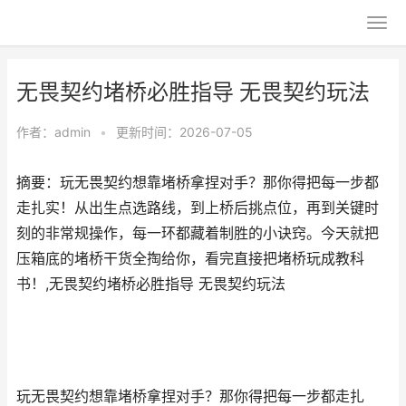
无畏契约堵桥必胜指导 无畏契约玩法
作者：
admin
•
更新时间：2026-07-05
摘要：玩无畏契约想靠堵桥拿捏对手？那你得把每一步都
走扎实！从出生点选路线，到上桥后挑点位，再到关键时
刻的非常规操作，每一环都藏着制胜的小诀窍。今天就把
压箱底的堵桥干货全掏给你，看完直接把堵桥玩成教科
书！,无畏契约堵桥必胜指导 无畏契约玩法
玩无畏契约想靠堵桥拿捏对手？那你得把每一步都走扎