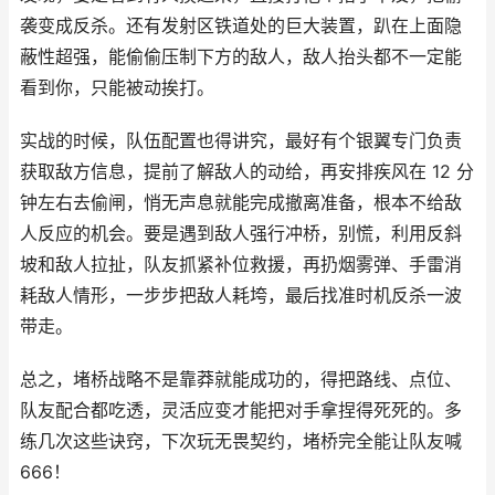
袭变成反杀。还有发射区铁道处的巨大装置，趴在上面隐
蔽性超强，能偷偷压制下方的敌人，敌人抬头都不一定能
看到你，只能被动挨打。
实战的时候，队伍配置也得讲究，最好有个银翼专门负责
获取敌方信息，提前了解敌人的动给，再安排疾风在 12 分
钟左右去偷闸，悄无声息就能完成撤离准备，根本不给敌
人反应的机会。要是遇到敌人强行冲桥，别慌，利用反斜
坡和敌人拉扯，队友抓紧补位救援，再扔烟雾弹、手雷消
耗敌人情形，一步步把敌人耗垮，最后找准时机反杀一波
带走。
总之，堵桥战略不是靠莽就能成功的，得把路线、点位、
队友配合都吃透，灵活应变才能把对手拿捏得死死的。多
练几次这些诀窍，下次玩无畏契约，堵桥完全能让队友喊
666！