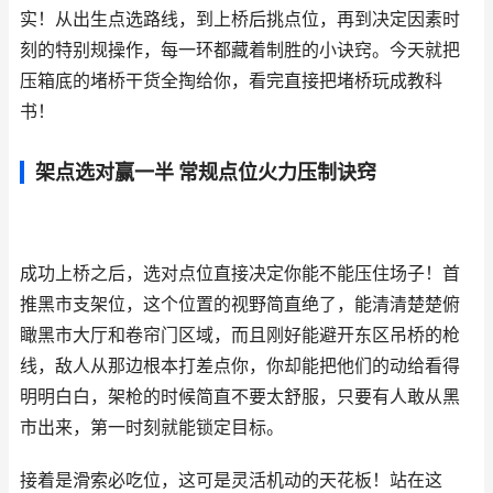
实！从出生点选路线，到上桥后挑点位，再到决定因素时
刻的特别规操作，每一环都藏着制胜的小诀窍。今天就把
压箱底的堵桥干货全掏给你，看完直接把堵桥玩成教科
书！
架点选对赢一半 常规点位火力压制诀窍
成功上桥之后，选对点位直接决定你能不能压住场子！首
推黑市支架位，这个位置的视野简直绝了，能清清楚楚俯
瞰黑市大厅和卷帘门区域，而且刚好能避开东区吊桥的枪
线，敌人从那边根本打差点你，你却能把他们的动给看得
明明白白，架枪的时候简直不要太舒服，只要有人敢从黑
市出来，第一时刻就能锁定目标。
接着是滑索必吃位，这可是灵活机动的天花板！站在这