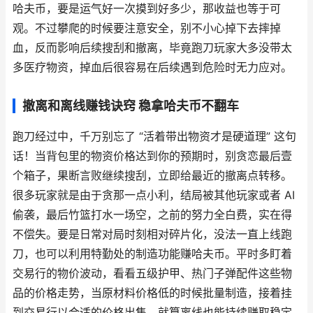
哈夫币，要是运气好一次摸到好多少，那收益也等于可
观。不过攀爬的时候要注意安全，别不小心掉下去摔掉
血，反而影响后续搜刮和撤离，毕竟跑刀玩家大多没带太
多医疗物资，掉血后很容易在后续遇到危险时无力应对。
撤离和离线赚钱诀窍 稳拿哈夫币不翻车
跑刀经过中，千万别忘了 “活着带出物资才是硬道理” 这句
话！当背包里的物资价格达到你的预期时，别贪恋最后壹
个箱子，果断言败继续搜刮，立即给最近的撤离点转移。
很多玩家就是由于贪那一点小利，结局被其他玩家或者 AI
偷袭，最后竹篮打水一场空，之前的努力全白费，实在得
不偿失。要是日常对局时刻相对碎片化，没法一直上线跑
刀，也可以利用特勤处的制造功能赚哈夫币。平时多盯着
交易行的物价波动，看看五级护甲、热门子弹配件这些物
品的价格走势，当原材料价格低的时候批量制造，接着挂
到交易行以合适的价格出售，就算离线也能持续赚取稳定