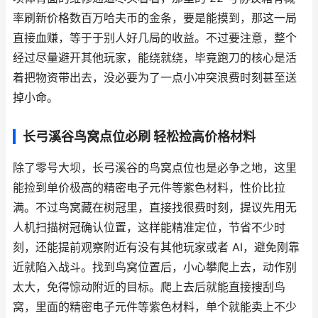
率刷新价格数百万哈夫币的金条，要是能摸到，那这一局
直接血赚，等于于别人好几局的收益。不过要注意，整个
经过尽量避开其他玩家，能绕就绕，毕竟跑刀的核心是活
着把物资带出去，没必要为了一点小冲突浪费时刻甚至送
掉小命。
长弓溪谷鸟窝点位必刷 轻松捡高价格材料
除了零号大坝，长弓溪谷的鸟窝点位也是必争之地，这里
能捡到单价极高的精密电子元件等紫色材料，性价比拉
满。不过鸟窝藏在树冠里，直接找很费时刻，提议先用无
人机扫描树冠确认位置，这样能精准定位，节省不少时
刻，还能提前观察附近有没有其他玩家或者 AI，避免刚靠
近就陷入战斗。找到鸟窝位置后，小心攀爬上去，动作别
太大，免得惊动附近的目标。爬上去后就能直接搜刮鸟
窝，里面的精密电子元件等紫色材料，单个就能卖上不少