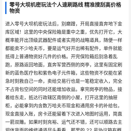
零号大坝机密玩法个人速刷路线 精准搜刮高价格
物资
进入零号大坝机密玩法后，别磨蹭，开局直接直奔地下金
库区域！这里的中央保险箱是重中之重，优先打开它，大
概率能开出顶级武器配件或者实用的战略道具，随便一样
都能卖不少哈夫币，要是运气好开出稀有配件，单件就能
抵得上普通物资好几件的价格。开完保险箱后别急着乱
跑，原路返回地面，直奔军营西侧的岗亭，这里有固定刷
新的蓝色医疗包和紫色电子元件箱，这些物资不仅能在紧
急时刻救自己一命，卖给交易行也是一笔稳定收入，完全
不占背包空间的同时还能增加收益。拿完岗亭的物品，接
着给东走，抵达行政辖区南侧的小屋，打开这里的抽屉
柜，必能拿到内含数万哈夫币现金和通用房卡的补给包，
现金直接入账，房卡还能留着下次进入地图时运用，简直
一箭双雕。如果时刻充裕、运气还不错，还可以顺路去主
坝体背面的维修通道尽头看看，那里的 22 号协议箱有概