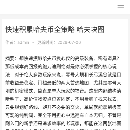
快速积累哈夫币全策略 哈夫块图
作者：
admin
•
更新时间：2026-07-06
摘要：想快速攒够哈夫币换心仪的高级装备、稀有道具？
那低成本高回报的跑刀速刷绝对是你必须掌握的核心玩
法！对于绝大多数玩家来说，零号大坝和长弓溪谷就是目
前收益最稳定、门槛最低的两大首选地图，尤其是零号大
坝的机密模式，简直是单人玩家的福音。这里内部结构清
晰明了，高价值物资点位置固定，不用费脑子找来找去，
只要规划好路线、避开不必要的交火，单局就能拿到极其
可观的纯利润，完全不用担心中途翻车血本无归。不管是
刚入门的新手还是追求效率的老玩家，都能在这两张地图