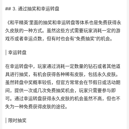
## 3. 通过抽奖和幸运转盘
《和平精英’里面的抽奖和幸运转盘等体系也是免费获得永
久皮肤的一种方式。虽然这些方式需要玩家消耗一定的游
戏币或者幸运点数，但有时也会有“免费抽奖”的机会。
| 幸运转盘
在幸运转盘中，玩家通过消耗一定数量的钻石或者其他道
具进行抽奖，有机会获得各种稀有皮肤，包括永久皮肤。
虽然转盘中奖概率较低，但官方常常会在节假日或活动期
间，提供一次或几次免费抽奖机会，玩家只需要参与即
可。通过幸运转盘获得永久皮肤的机会虽然不高，但也不
失为一种免费获得皮肤的途径。
| 限时抽奖