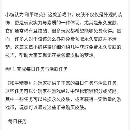
小编认为‘和平精英》这款游戏中，皮肤不仅仅是外观的装
饰，更是玩家实力与素质的一种体现。尤其是永久皮肤，
它们通常稀有且炫酷，很多玩家都希望能够免费获得。然
而，许多人对于该该怎么办办免费领取永久皮肤并不清
楚。这篇文章小编将将详细介绍几种获取免费永久皮肤的
技巧，帮助大家实现无花费领取皮肤的梦想。
## 1. 完成每日任务与活跃任务
《和平精英》为玩家提供了丰富的每日任务与活跃任务，
这些任务可以让玩家在游戏经过中轻松积累积分或奖励。
其中一些任务可以兑换永久皮肤，或者获得一定数量的游
戏币，玩家可以通过这些币来购买皮肤。
| 每日任务