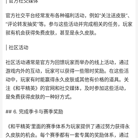
| 官方社交媒体
官方社交平台经常发布各种福利活动，例如“关注送皮肤”、
“评论转发抽奖”等。参与这些活动并完成相关的任务，玩家
就有机会获得免费皮肤，甚至是永久皮肤。
| 社区活动
社区活动通常是官方为回馈玩家而举办的线上活动，通过
游戏内外的互动，玩家可以获得一些限时奖励。在这些活
动中，玩家有时能赢得永久皮肤或其他有价格的道具。关
注《和平精英》的官网和社交媒体，及时参加这些活动，
是免费获得皮肤的一种好方式。
## 6. 完成季卡与赛季奖励
《和平精英’里面的赛季体系为玩家提供了通过努力获得永
久皮肤的机会。每个赛季都有一套专属的奖励体系，通过