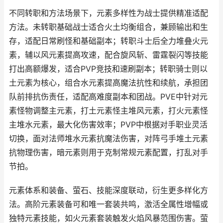
不同转职和方法场景下，元素多样性为战士提供精准适配
方法。未转职基础战士适合火土均衡组合，兼顾输出和生
存，适配日常刷怪和基础副本；转职斗士后全力堆叠火元
素，辅以风元素提高攻速，配合旋风斩、雷霆裂闪等技能
打出高额爆发，适合PVP竞技和速刷副本；转职骑士则以
土元素为核心，组合水元素提高魔法抗性和续航，承担团
队前排抗伤责任，适配高难度副本和团战。PVE中针对元
素怪物调整主元素，打土元素怪主堆风元素，打火元素怪
主堆水元素，最大化伤害效率；PVP中根据对手职业灵活
切换，面对法师堆水元素抗魔法伤害，对阵弓手堆土元素
抗物理伤害，暗元素则用于克制常规元素配置，打乱对手
节拍。
元素体系和装备、萤石、技能深度联动，衍生更多样化方
法。高阶元素装备可和唯一套装共鸣，激活全属性增幅或
独特元素技能，如火元素套装触发火焰风暴范围伤害。萤