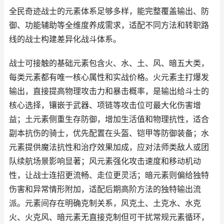
全民奇迹战士的元素体系足够多样，能完整覆盖输出、防
御、功能辅助等全维度养成需求，适配不同方法和转职路
线的战士构建差异化战斗体系。
战士可接触的基础元素包含火、水、土、风、暗五大类，
每类元素都有唯一核心属性和实战价格。火元素主打爆发
输出，直接提高物理攻击力和暴击概率，是输出给斗士的
核心选择，镶嵌于武器、项链等攻击位可最大化伤害增
益；土元素侧重生存防御，增加生活值和物理抗性，适合
副本抗伤的骑士，优先配置在头盔、铠甲等防御装备；水
元素提供魔法抗性和治疗效果加成，应对法师类敌人或团
队续航场景影响显著；风元素强化攻击速度和移动机动
性，让战士连招更流畅、走位更灵活；暗元素则偏给独特
伤害和异常情形附加，适配后期高阶方法的独特输出流
派。元素间存在明确克制关系，风克土、土克水、水克
火、火克风、暗元素无直接克制但可干扰常规元素循环，