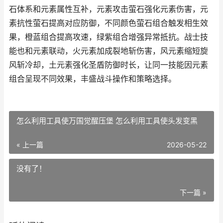
石体系和元素属性互补，元素攻击萤石强化元素伤害，元
素抗性萤石提高对应防御，不同颜色萤石组合触发相生效
果，橙蓝组合提高攻速，绿紫组合增强异常抵抗。战士技
能也和元素联动，火元素加成裂地斩伤害，风元素缩短旋
风斩冷却，土元素强化圣盾防御时长，让同一技能因元素
组合呈现不同效果，丰盛战斗操作和策略选择。
怎么利用工具使万国觉醒压堡 怎么利用工具使头发变黑
« 上一篇
2026-05-22
没有了！
下一篇 »