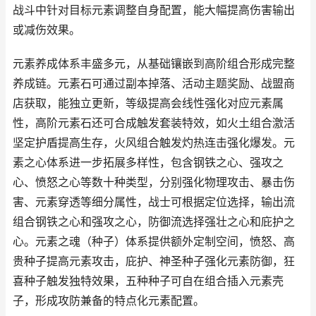
战斗中针对目标元素调整自身配置，能大幅提高伤害输出
或减伤效果。
元素养成体系丰盛多元，从基础镶嵌到高阶组合形成完整
养成链。元素石可通过副本掉落、活动主题奖励、战盟商
店获取，能独立更新，等级提高会线性强化对应元素属
性，高阶元素石还可合成触发套装特效，如火土组合激活
坚定护盾提高生存，火风组合触发灼热连击强化爆发。元
素之心体系进一步拓展多样性，包含钢铁之心、强攻之
心、愤怒之心等数十种类型，分别强化物理攻击、暴击伤
害、元素穿透等细分属性，战士可根据定位选择，输出流
组合钢铁之心和强攻之心，防御流选择强壮之心和庇护之
心。元素之魂（种子）体系提供额外定制空间，愤怒、高
贵种子提高元素攻击，庇护、神圣种子强化元素防御，狂
喜种子触发独特效果，五种种子可自在组合插入元素壳
子，形成攻防兼备的特点化元素配置。