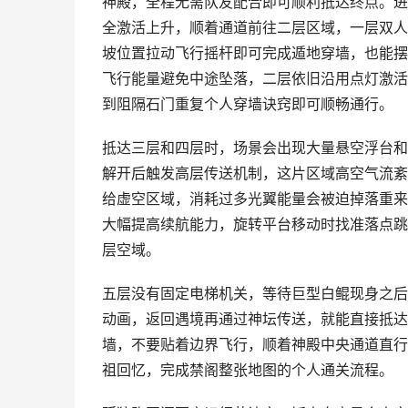
神殿，全程无需队友配合即可顺利抵达终点。进
全激活上升，顺着通道前往二层区域，一层双人
坡位置拉动飞行摇杆即可完成遁地穿墙，也能摆
飞行能量避免中途坠落，二层依旧沿用点灯激活
到阻隔石门重复个人穿墙诀窍即可顺畅通行。
抵达三层和四层时，场景会出现大量悬空浮台和
解开后触发高层传送机制，这片区域高空气流紊
给虚空区域，消耗过多光翼能量会被迫掉落重来
大幅提高续航能力，旋转平台移动时找准落点跳
层空域。
五层没有固定电梯机关，等待巨型白鲲现身之后
动画，返回遇境再通过神坛传送，就能直接抵达
墙，不要贴着边界飞行，顺着神殿中央通道直行
祖回忆，完成禁阁整张地图的个人通关流程。