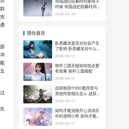
完
帝国战纪招募时间是啥子
时候 帝国战纪招募时间多
斜
久
2026-05-23
充
遇
猜你喜欢
卧虎藏龙是否对社会产生
部
了影响 卧虎藏龙对什么下
联
冲
2026-05-17
能
铁杆三国天赋如何加点更
五
有效果 铁杆三国搭配
2026-05-17
战双帕弥什的0氪阵型与
过
其他阵型相比怎么 战双帕
弥什的工作室
2026-05-17
先
如何才能消除开心消消乐
中的透明小熊 如何才能消
除开心的情绪
2026-05-17