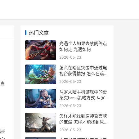
热门文章
光遇个人如果去禁阁终点
如何走 光遇如何
2026-05-23
怎么在暗区突围中通过电
视台获得情报 怎么在暗区
突围开挂
2026-05-23
直
斗罗大陆手机游戏中的史
莱克boss策略方式 斗罗
大陆手机游戏下载
2026-05-23
怎样才能找到原神誓言峡
的宝藏 怎样才能找到原来
登录过的抖音号
2026-05-23
层