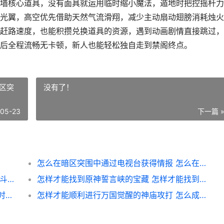
墙核心道具，没有面具就运用临时缩小魔法，遁地时把控摇杆力
光翼，高空优先借助天然气流滑翔，减少主动扇动翅膀消耗烛火
赶路速度，也能积攒兑换道具的资源，遇到动画剧情直接跳过，
后全程流畅无卡顿，新人也能轻松独自走到禁阁终点。
区突
没有了！
-05-23
下一篇 
怎么在暗区突围中通过电视台获得情报 怎么在暗区突围开挂
斗罗大陆手机游戏中的史莱克boss策略方式 斗罗大陆手机游戏下载
怎样才能找到原神誓言峡的宝藏 怎样才能找到原来登录过的抖音号
帝国战纪招募时间是啥子时候 帝国战纪招募时间多久
怎样才能顺利进行万国觉醒的神庙攻打 怎么成功进入