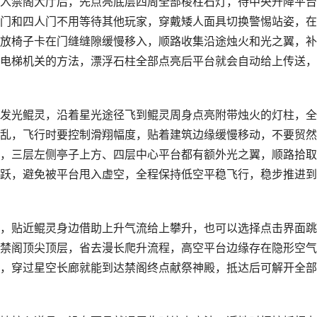
入禁阁大厅后，先点亮底层四周全部棱柱石灯，待中央升降平台
门和四人门不用等待其他玩家，穿戴矮人面具切换警惕站姿，在
放椅子卡在门缝缝隙缓慢移入，顺路收集沿途烛火和光之翼，补
电梯机关的方法，漂浮石柱全部点亮后平台就会自动给上传送，
发光鲲灵，沿着星光途径飞到鲲灵周身点亮附带烛火的灯柱，全
乱，飞行时要控制滑翔幅度，贴着建筑边缘缓慢移动，不要贸然
，三层左侧亭子上方、四层中心平台都有额外光之翼，顺路拾取
跃，避免被平台甩入虚空，全程保持低空平稳飞行，稳步推进到
，贴近鲲灵身边借助上升气流给上攀升，也可以选择点击界面跳
禁阁顶尖顶层，省去漫长爬升流程，高空平台边缘存在隐形空气
，穿过星空长廊就能到达禁阁终点献祭神殿，抵达后可解开全部