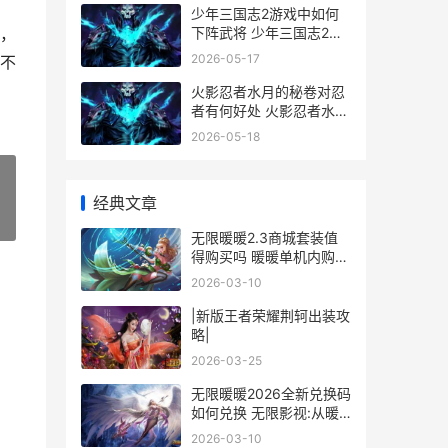
少年三国志2游戏中如何
下阵武将 少年三国志2游
，
戏下载
2026-05-17
不
火影忍者水月的秘卷对忍
者有何好处 火影忍者水月
的哥哥是谁
2026-05-18
经典文章
»
无限暖暖2.3商城套装值
得购买吗 暖暖单机内购破
解版
2026-03-10
|新版王者荣耀荆轲出装攻
略|
2026-03-25
无限暖暖2026全新兑换码
如何兑换 无限影视:从暖
暖小时光开始
2026-03-10