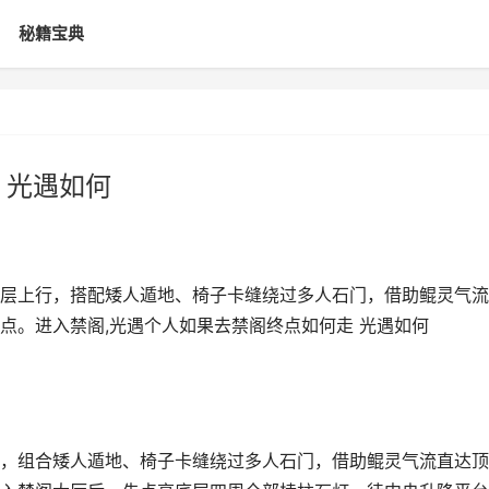
秘籍宝典
 光遇如何
层上行，搭配矮人遁地、椅子卡缝绕过多人石门，借助鲲灵气流
点。进入禁阁,光遇个人如果去禁阁终点如何走 光遇如何
，组合矮人遁地、椅子卡缝绕过多人石门，借助鲲灵气流直达顶