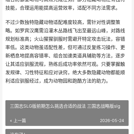
技能，合理运用能提高运营效率，适配不同方法需求。
不过少数独特隐藏动物适配难度较高，需针对性调整策
略。如罗宾汉鹰需沿灌木丛路线飞出至最远山峰，对路线
规划标准高；火山猩猩驯服时需避开特定攻击玩法，容错
率低。这类动物虽适配性差，但可通过反复练习操作、更
新栖息地提高容错率、组合加速类道具辅助等方法，逐步
让其适应驯服流程，熟练后成功率依然可观。只要掌握触
发规律、习性特征和应对诀窍，绝大多数隐藏动物都能顺
利适应驯服经过，成为动物园和跑酷方法的助力。
三国志SLG版前期怎么挑选合适的战法 三国志战略版slg
« 上一篇
2026-05-24