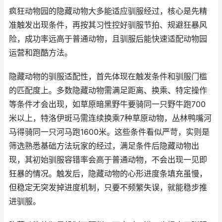
疯狂动物园的隐藏动物大多能适应驯服经过，核心是先精
准触发出现条件，再按其习性控好驯服节拍、规避狂暴风
险，成功率远高于普通动物，且驯服后能快速适配动物园
运营和跑酷方法。
隐藏动物的驯服适配性，首先体现在触发条件和驯服门槛
的匹配度上。多数隐藏动物需满足距离、换乘、特定操作
等条件才会出现，如草原暗黑野牛要骑同一只野牛跑700
米以上，特洛伊斑马需连续换乘7种草原动物，丛林鸭嘴河
马得骑同一只河马跑1600米。这些条件看似严苛，实则是
筛选熟悉基础方法玩家的经过，满足条件后隐藏动物出
现，其初始驯服容错率会高于普通动物，不会出现一见即
狂暴的情况。触发后，隐藏动物的心形进度条填充虽慢，
但稳定无突发掉进度机制，只要不频繁失误，就能稳步推
进驯服。