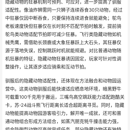
隐藏动物的狂暴机制可预判、可应对，进一步提高了驯服
适配性。像油炸狮需同一只狮子连续吞食30只动物，经过
中狂暴仅因中断吞食，只要保持连续进食就能避免；鸵鸟
老板速度快但狂暴仅在长时刻不匹配节拍时触发，提前骑
鸵鸟类动物适配节拍即可减少狂暴。飞行类隐藏动物如机
械秃鹰，需借助长颈鹿或大象狂暴跃上大石头，其狂暴仅
源于落地失误，控制跳跃时机就能规避。对比普通动物随
机狂暴的特征，隐藏动物狂暴诱因固定，玩家可针对性调
整操作，让其逐步适应骑乘和互动节拍。
驯服后的隐藏动物适配性，还体现在方法融合和动物园运
营中。这类动物驯服后能快速适应栖息地环境，暗黑野牛
可载重100千克用于搬运，三嘴鸟高空跳跃能力适配跑酷关
卡，苏-24战斗熊飞行距离长适合超距离寻觅。同时，隐藏
动物能提高动物园游客吸引力，解开唯一成就，还可和普
通动物组合形成方法组合，如蒸汽朋克牦牛撞击能力强，
组合防御型动物可高效完成任务。部分隐藏动物还有独特