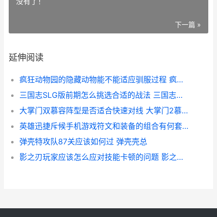
没有了！
下一篇 »
延伸阅读
疯狂动物园的隐藏动物能不能适应驯服过程 疯狂动物园的隐藏动物怎么解锁
三国志SLG版前期怎么挑选合适的战法 三国志战略版slg
大掌门双慕容阵型是否适合快速对线 大掌门2慕容秋荻
英雄迅捷斥候手机游戏符文和装备的组合有何套路 迅捷斥候怎么出装2021
弹壳特攻队87关应该如何过 弹壳壳总
影之刃玩家应该怎么应对技能卡顿的问题 影之刃选谁