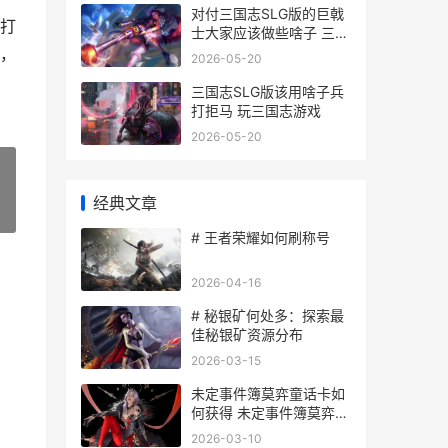
对付三国志SLG版的巨戟
打
士大家应该做些啥子 三国
志对战版
，
2026-05-20
三国志SLG版该用啥子兵
打拒马 玩三国志游戏
2026-05-20
经典文章
»
# 王者荣耀如何刷称号
2026-04-16
# 秘银矿何处多：探索最
佳秘银矿资源分布
2026-03-15
未定事件簿莫弈童话卡如
何获得 未定事件簿莫弈配
音
2026-03-10