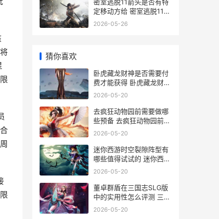
玩
密室逃脱11箭头是否有特
定移动方给 密室逃脱11箭
头指向左的步骤详解
2026-05-26
核
将
猜你喜欢
星
卧虎藏龙财神是否需要付
限
费才能获得 卧虎藏龙财神
到有什么窍门
2026-05-20
去疯狂动物园前需要做哪
员
些预备 去疯狂动物园前期
合
怎么玩
2026-05-20
周
迷你西游时空裂隙阵型有
哪些值得试试的 迷你西游
关卡掉落表
2026-05-20
接
董卓群盾在三国志SLG版
限
中的实用性怎么评测 三国
志战略版群盾怎么搭配董
2026-05-20
卓群盾战法组合攻略