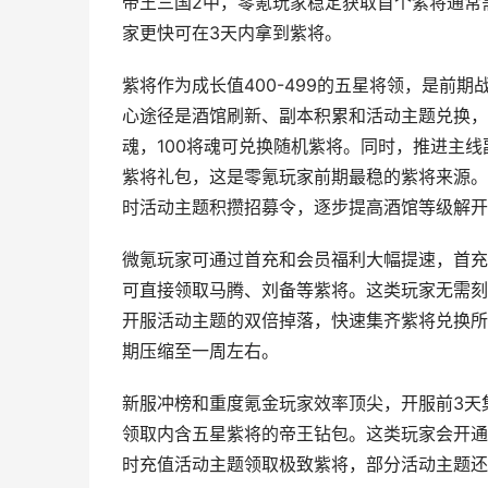
帝王三国2中，零氪玩家稳定获取首个紫将通常需
家更快可在3天内拿到紫将。
紫将作为成长值400-499的五星将领，是前
心途径是酒馆刷新、副本积累和活动主题兑换，
魂，100将魂可兑换随机紫将。同时，推进主
紫将礼包，这是零氪玩家前期最稳的紫将来源。
时活动主题积攒招募令，逐步提高酒馆等级解开
微氪玩家可通过首充和会员福利大幅提速，首充
可直接领取马腾、刘备等紫将。这类玩家无需刻
开服活动主题的双倍掉落，快速集齐紫将兑换所
期压缩至一周左右。
新服冲榜和重度氪金玩家效率顶尖，开服前3天
领取内含五星紫将的帝王钻包。这类玩家会开通
时充值活动主题领取极致紫将，部分活动主题还