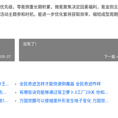
优先级，零氪侧重长期积累，微氪聚焦决定因素福利，氪金则主
活动主题参和时机，能进一步优化紫将获取效率，缩短成型周期
没有了！
-05-27
下一篇 
帝王三国2紫将需要多少游戏时间才能获取 帝王三国2一统怎么玩
全民奇迹怎样才能快速倒魔晶 全民奇迹咋样
怎么清除摩尔庄园家具上的污渍 摩尔庄园的东西怎么移除
有哪些诀窍能够通过保卫萝卜3工厂29关 你知道什么技巧
密室逃脱11箭头是否有特定移动方给 密室逃脱11箭头指向左的步骤详解
万国觉醒可以使城堡外形发生啥子变化 万国觉醒可以使用的技能