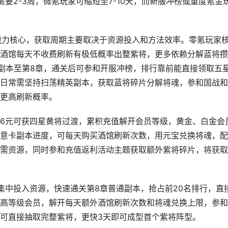
要2-3周，微氪玩家可缩短至7-10天，而新服冲榜或重度氪金
期战力核心，获取周期主要取决于资源投入和方法效率。零氪玩家
酒馆每天不收费刷新有极低概率出整紫将，更多依赖分解蓝将攒
线副本至第8章，通关后可参和开服冲榜，排行靠前能直接领取五
日常需坚持扫荡精英副本，获取蓝将碎片分解将魂，参和国战和
更高刷新概率。
6元可获四星黄将过渡，累积充值解开会员等级，黄金、白金会
意卡副本进度，可每天购买酒馆刷新次数，用元宝兑换将魂，配
需资源，同时参和充值返利活动主题获取额外紫将碎片，将获取
集中投入资源，快速通关第8章普通副本，抢占前20名排行，直
高等级会员，解开每天额外酒馆刷新次数和将魂兑换上限，参和
可直接抽取完整紫将，更快3天即可成型首个紫将阵型。