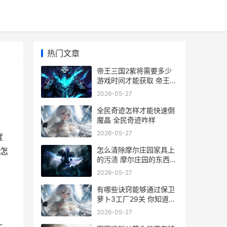
热门文章
帝王三国2紫将需要多少
游戏时间才能获取 帝王三
国2一统怎么玩
2026-05-27
全民奇迹怎样才能快速倒
魔晶 全民奇迹咋样
2026-05-27
度
怎么清除摩尔庄园家具上
统怎
的污渍 摩尔庄园的东西怎
么移除
2026-05-27
有哪些诀窍能够通过保卫
萝卜3工厂29关 你知道什
么技巧
2026-05-27