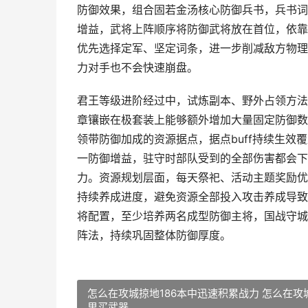
防御效果，组合固若金汤核心防御兵书，兵书词
增益，武将上阵顺序将防御武将放在首位，依靠
优先选择定军、坚定词条，进一步削减敌方物理
力对手也不会快速崩盘。
君王等级进阶经过中，试炼副本、野外占领方法
章镶嵌在极套装上能够额外增加大量固定防御数
领带防御加成的资源据点，据点buff持续生
一防御增益，驻守时部队受到的全部伤害都会下
力。资源规划层面，每天祭祀、活动主题奖励优
持续养成进度，避免资源全部投入攻击养成导致
将配置，至少培养两名成型防御主将，国战守城
阵法，持续巩固整体防御厚度。
怎么在攻城掠地186本中迅速积累战力 怎么在攻
里买武器