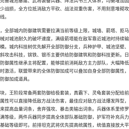
完善城池基建、武将装备兵器、阵法兵书三大体系，均衡堆加固
少战损，全方位抵消敌方平砍、战法双重伤害，不用刻意堆砌攻
线。
，全部城内防御建筑需要拉满当前等级上限，城墙、箭塔、拒马
械对城池耐久的破坏速度，满级箭塔能在敌军靠近城池时持续输
模。城内科技树优先解开全部防御分支，兵种护甲、城池坚壁、
斜攻击科技，镔铁、银币主要供给防御建筑和防御科技更新。日
防御属性继承主将配置，能够提前消耗敌方主力部队，大幅降低
时激活，联盟带来的全体防御加成可以叠加自身全部防御属性，
防御加成道具。
块，王阶段常备两套防御给极套装，真霸下、灵龟套装分配给前
属性可以直接降低敌方战法伤害，最佳应对敌方战法爆发阵型，
来提高血量词条，舍弃强攻、暴击类输出词条。兵器体系里修罗
满等级，两件兵器同步提高全体部队基础防御，护军符补充兵力
基础等级即可。前排坦克武将优先提高统属性，统值直接放大平