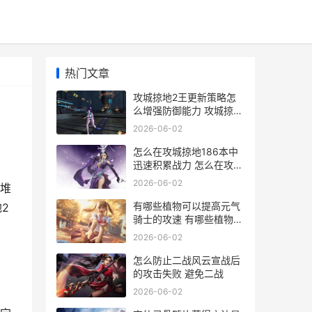
热门文章
攻城掠地2王更新策略怎
么增强防御能力 攻城掠地
2级王朝前置条件
2026-06-02
怎么在攻城掠地186本中
迅速积累战力 怎么在攻城
掠地里买武器
2026-06-02
堆
有哪些植物可以提高元气
2
骑士的攻速 有哪些植物可
以预报天气
2026-06-02
怎么防止二战风云宣战后
的攻击失败 避免二战
2026-06-02