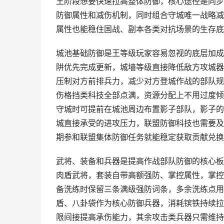
王阶段想要快速拉高整体防御，核心途径是同步
防御属性和减伤机制，同时组合守城唯一战略减
属性也能稳住国战、副本各类对抗场景的生存底
城池基础防御是王等级玩家容易忽视的底层加成
阱优先完成更新，城墙等级直接降低敌方攻城器
压制对方前排兵力，减少对方登城作战的部队规
伤格挡类科技全部点满，资源分配上不用过度倾
守城时可提前在城池周边布置影子部队，影子的
城直接承受的进攻压力，联盟防御科技也需要及
期参和联盟集体防御任务就能稳定获取贡献兑换
武将、装备和兵器是提高作战部队防御的核心板
肉盾武将，套装自带高额强防、掌控属性，掌控
备洗练时保留三条满级强防词条，多余洗练点用
盾、八卦袋作为核心防御兵器，消耗镔铁持续拉
限间接提高承伤能力，其余攻击类兵器只需维持