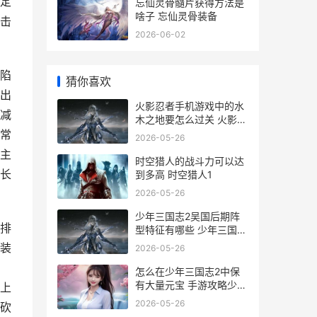
定
忘仙灵骨髓片获得方法是
啥子 忘仙灵骨装备
击
2026-06-02
陷
猜你喜欢
出
火影忍者手机游戏中的水
减
木之地要怎么过关 火影忍
者手机游戏终极风暴
常
2026-05-26
主
时空猎人的战斗力可以达
长
到多高 时空猎人1
2026-05-26
少年三国志2吴国后期阵
排
型特征有哪些 少年三国志
2吴国阵容搭配
装
2026-05-26
怎么在少年三国志2中保
有大量元宝 手游攻略少年
上
三国
2026-05-26
砍