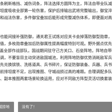
条刷新格挡、减伤词条，阵法选择方圆阵为主，阵法自带全队减
坦度吸收全部第一轮伤害，保护后排输出武将完整输出，御宝淬
和战法伤害，多件御宝叠加后能形成完整减伤体系，即便面对高
也能间接补强防御，通关君王试炼对应关卡会掉落防御型勋章，
值，多枚勋章叠加后防御属性提高幅度特别可观。野外据点优先
效覆盖全部作战部队，国战期间驻守己方关口、石垒阵地，阵地自带
调，不要盲目主动突进敌国城池，利用阵地防御优势消耗敌军兵
先兑换镔铁、洗练道具、兵书碎片，保证防御装备、兵器、兵书
前排坦度不足，出现推图、守城战损过高的难题。合理调配多队
、副本推图两套场景轮换运用，应对不同敌方阵型灵活切换套装
城掠地
没有了！