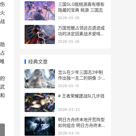
伤
三国SLG版桃源盾有哪些
隐藏的宝典 桃源 三国志
火
2026-05-26
战
万国觉醒占领远古遗迹成
功的决定因素战术是啥子
万国觉醒占领沿途的关卡
2026-05-26
勋
占
唯
经典文章
怎么在少年三国志2中制
作出独一无二的铜像 少年
的
三国游戏
2026-05-15
武
和
# 王者荣耀建战队几许钱
2026-03-23
明日方舟终末地开荒阵型
如何组合 明日方舟终末地
云游戏
2026-03-10