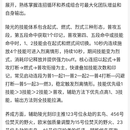
展开，熟练掌握连招循环和养成组合可最大化团队增益和
自身输出。
陵光的技能体系包含起式、燃式、烈式三种形态，普攻五
段，第五段命中获取1个印记，普攻第四、五段命中或技能
命中时，1、2技能会在起式和燃式间切换。10秒内连续施
放4个技能可进入烈离情形，持续10秒，期间技能变为烈
式，消耗印记释放并提供强力buff。核心连招以起式→普
攻打断→燃式→普攻衔接为主，快速叠加技能次数和印
记，常见启动连段为普1—起1—普2—起2—普4打断—闪避
打断—普5—起3—燃3，稳定触发烈离情形。技能优先级1
技能＞3技能＞2技能＞普攻，辅助方法下优先点高1、3技
能，输出方法则全技能拉满。
养成方面，辅助陵光刻印主推123号位永劫的玄鸟、456号
位焚灭的野火，欧米伽质量调整为15号位焚灭的野火、23