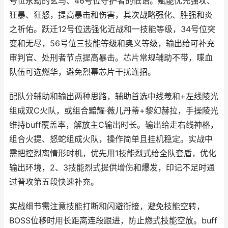
号位永劫的玄鸟、46号位守护者的低语。赋能优先强攻、
狂暴、狂怒，提高暴击和伤害，其次战略强化、胜强和炎
之祈佑。跃迁12号位选强化近战和一技能等级，34号位突
变和无尽，56号位三技能等级和奥义等级，输出给可补充
审判官、处刑者节点提高暴击。芯片常规辅助不带，喋血
队伍可选燃华，避免烈幕芯片干扰连招。
配队分辅助和输出两种思路，辅助首选中线羲和+左线陵光
组成双C火队，或组合黯耀·薇儿丹蒂+黎幻赫拉，手操陵光
维持buff覆盖率，解放主C输出时长。输出给走右线神格，
组合火提、怒蛇组成火队，操作简单且挂机稳定。实战中
需把控烈离情形时机，优先用1技能烈式给全队套盾，优化
输出环境，2、3技能烈式提供增伤和爆发，印记不足时通
过普攻第五段快速补充。
实战细节需注意技能打断和闪避衔接，避免技能空转，
BOSS位移时用长距离连段跟进，防止燃式技能空放。buff