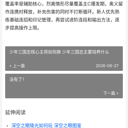
覆盖率是辅助核心，烈离情形尽量覆盖主C爆发期，奥义留
作连携时释放，补充伤害的同时不打断循环。新人优先熟
练基础连招和印记管理，再尝试进阶连段和输出方法，逐
步提高操作上限。
少年三国志核心主将如何换 少年三国志主要培养什么
« 上一篇
2026-06-27
没有了！
下一篇 »
延伸阅读
深空之眼陵光如何玩 深空之眼图鉴