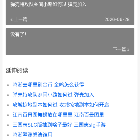
弹壳特攻队乡间小路如何过 弹壳加入
« 上一篇
2026-06-28
没有了！
下一篇 »
延伸阅读
鸣潮去哪里刷金币 金鸣怎么获得
弹壳特攻队乡间小路如何过 弹壳加入
攻城掠地副本如何过 攻城掠地副本如何开启
江南百景图舞狮放在哪里里 江南百景图里
三国志SLG版抽到啥子最好 三国志slg手游
鸣潮擎渊怒涛谁用