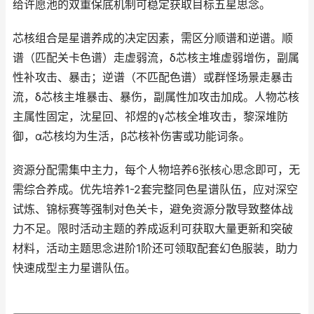
给许愿池的双重保底机制可稳定获取目标五星思念。
芯核组合是星谱养成的决定因素，需区分顺谱和逆谱。顺
谱（匹配关卡色谱）走虚弱流，δ芯核主堆虚弱增伤，副属
性补攻击、暴击；逆谱（不匹配色谱）或群怪场景走暴击
流，δ芯核主堆暴击、暴伤，副属性加攻击加成。人物芯核
主属性固定，沈星回、祁煜的γ芯核全堆攻击，黎深堆防
御，α芯核均为生活，β芯核补伤害或功能词条。
资源分配需集中主力，每个人物培养6张核心思念即可，无
需综合养成。优先培养1-2套完整同色星谱队伍，应对深空
试炼、锦标赛等强制对色关卡，避免资源分散导致整体战
力不足。限时活动主题的养成返利可获取大量更新和突破
材料，活动主题思念进阶1阶还可领取配套幻色服装，助力
快速成型主力星谱队伍。