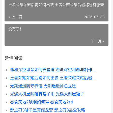
王者荣耀荣耀后裔如何出装 王者荣耀荣耀后缀称号有哪些
« 上一篇
2026-06-30
没有了！
下一篇 »
延伸阅读
恋和深空思念如何养星谱 恋与深空和恋与制作人是一个吗
王者荣耀荣耀后裔如何出装 王者荣耀荣耀后缀称号有哪些
无期迷途防守养谁 无期迷途角色立绘
光遇大树屋陶罐有啥子用 光遇大树屋罐子
吞食天地2项羽如何得 吞食天地2rd
影之刃3啥子是真假龙套 影之刃3最全攻略