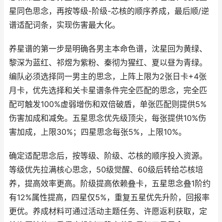
星同色思念，再按等级-阶级-芯核的顺序养成，最后顺/逆
谱适配词条，实现伤害最大化。
养星谱的第一步是明确各男主本命色谱，沈星回为黄绿、
黎深为蓝红、祁煜为紫粉、秦彻为猩红、夏以昼为青绿。
编队必须选择同一男主的思念，上阵上限为2张日卡+4张
月卡，优先选择和关卡星谱条件完全匹配的思念，完全匹
配可触发100%虚弱增伤和双倍破盾，单张匹配则提供5%
伤害加成和减免。五星思念优先级顶尖，每张提供10%伤
害加成，上限30%；四星思念每张5%，上限10%。
确定适配思念后，按等级、阶级、芯核的顺序投入资源。
等级优先拉满核心思念，50级觉醒、60级后转给芯核培
养，提高效率更高。阶级提高依赖叠卡，五星思念叠1阶约
有12%属性提高，四星仅5%，重复五星优先升阶，回报率
更优。养成材料可通过活动主题任务、许愿返利获取，定