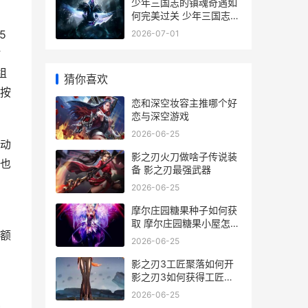
少年三国志的镇魂奇遇如
何完美过关 少年三国志位
置示意图
5
2026-07-01
时
组
猜你喜欢
按
恋和深空妆容主推哪个好
恋与深空游戏
2026-06-25
动
影之刃火刀做啥子传说装
也
备 影之刃最强武器
2026-06-25
摩尔庄园糖果种子如何获
取 摩尔庄园糖果小屋怎么
额
获得
2026-06-25
影之刃3工匠聚落如何开
影之刃3如何获得工匠钥
匙
2026-06-25
钱