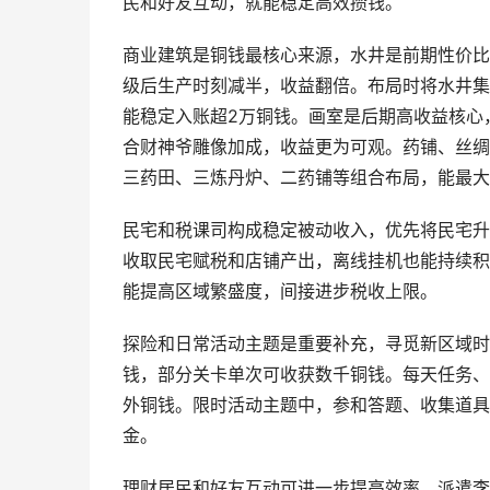
民和好友互动，就能稳定高效攒钱。
商业建筑是铜钱最核心来源，水井是前期性价比顶
级后生产时刻减半，收益翻倍。布局时将水井集
能稳定入账超2万铜钱。画室是后期高收益核心
合财神爷雕像加成，收益更为可观。药铺、丝绸
三药田、三炼丹炉、二药铺等组合布局，能最大
民宅和税课司构成稳定被动收入，优先将民宅升
收取民宅赋税和店铺产出，离线挂机也能持续积
能提高区域繁盛度，间接进步税收上限。
探险和日常活动主题是重要补充，寻觅新区域时
钱，部分关卡单次可收获数千铜钱。每天任务、
外铜钱。限时活动主题中，参和答题、收集道具
金。
理财居民和好友互动可进一步提高效率，派遣李