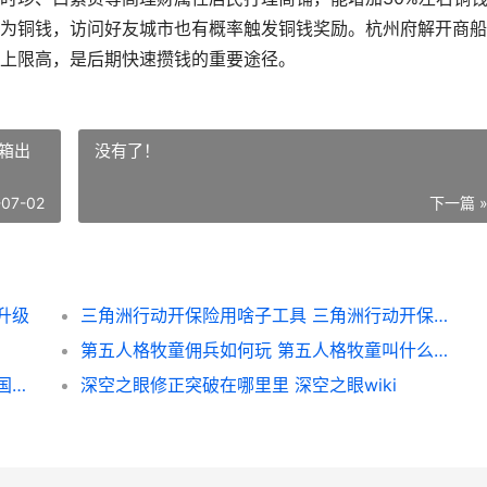
为铜钱，访问好友城市也有概率触发铜钱奖励。杭州府解开商船
上限高，是后期快速攒钱的重要途径。
箱出
没有了！
-07-02
下一篇 
升级
三角洲行动开保险用啥子工具 三角洲行动开保险箱出大红
第五人格牧童佣兵如何玩 第五人格牧童叫什么名字
少年三国志的镇魂奇遇如何完美过关 少年三国志位置示意图
深空之眼修正突破在哪里里 深空之眼wiki