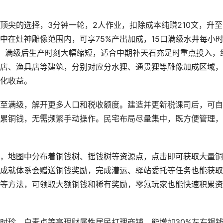
尖的选择，3分钟一轮，2人作业，扣除成本纯赚210文，升至
中在灶神雕像范围内，可享75%产出加成，15口满级水井每小
，满级后生产时刻大幅缩短，适合中期补天石充足时重点投入，
店、渔具店等建筑，分别对应分水狸、通贵狸等雕像加成区域，
化收益。
至满级，解开更多人口和税收额度。建造并更新税课司后，可自
累铜钱，无需频繁手动操作。民宅布局尽量集中，既方便管理，
，地图中分布着铜钱树、摇钱树等资源点，点击即可获取大量铜
成就体系会赠送铜钱奖励，完成漕运、驿站委托等任务也能获取
等方法，可领取大额铜钱和稀有奖励，零氪玩家也能快速积累资
时珍、白素贞等高理财属性居民打理商铺，能增加30%左右铜