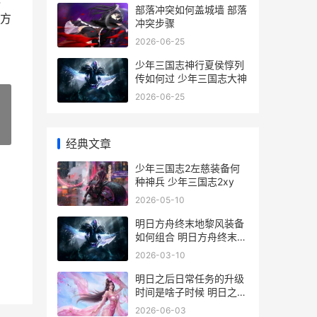
部落冲突如何盖城墙 部落
方
冲突步骤
2026-06-25
少年三国志神行夏侯惇列
传如何过 少年三国志大神
2026-06-25
»
经典文章
少年三国志2左慈装备何
种神兵 少年三国志2xy
2026-05-10
明日方舟终末地黎风装备
如何组合 明日方舟终末地
1.1版本上线
2026-03-10
明日之后日常任务的升级
时间是啥子时候 明日之后
新任务
2026-06-03