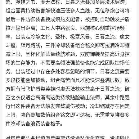
怒、噬神之书、虚无法杖，日暮之流叠加多层法术穿透，
组合面具持续伤害能快速压低多人血线，无位移炮台可将
最后一件防御装备换成炽热支配者，被控时自动触发护盾
拉开输出距离；工具人中路张良、西施核心侧重控场频
率，出装走冷静之靴、圣杯、极寒风暴、日暮之流、魔女
斗篷、辉月路线，三件冷却装备组合铭文即可拉满冷却缩
减上限，圣杯化解蓝量续航难题，双防御装备提高近身控
场的生存能力，不需要高额法强装备也能完成团队控场任
务。出装经过中存在多处容易忽略的细节，日暮之流需要
多段技能叠加被动，组合痛苦面具才能快速叠满层数，敌
方拥有张飞护盾类英雄时虚无法杖收益高于日暮之流；破
茧之衣仅适合高渐离这类持续贴脸输出法师，其余中路强
行出这件装备无法触发完整减伤被动；冷却缩减存在固定
上限，装备叠加数值组合铭文即可达标，无需重复堆叠多
件冷却装备浪费装备格子。
对局后期装备栏填满后需要持续换装优化容错，常规输出