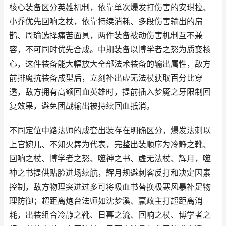
核心装备区分英雄机制，依靠单次爆发打伤害的安琪拉、
小乔优先回响之杖，依靠持续消耗、多段伤害输出的扁
鹊、周瑜选择痛苦面具，两件装备被动伤害机制互不兼
容，不可同时优先合成。中期装备以博学者之怒为质变核
心，这件装备能大幅放大全部法术装备的输出属性，敌方
前排魔抗装备成型后，立刻补出虚无法杖获取百分比穿
透，敌方拥有高额回血英雄时，提前插入梦魇之牙限制回
复效果，避免团战输出被持续回血抵消。
不同定位中路法师的成套出装存在明确区分，爆发法刺以
上官婉儿、不知火舞为代表，完整出装顺序为冷静之靴、
回响之杖、博学者之怒、噬神之书、虚无法杖、辉月，噬
神之书提供贴脸进场续航，辉月规避刺客反打和决定因素
控制，敌方物理突进过多可将吸血书替换极寒风暴补足物
理防御；超距离炮台法师如沈梦溪、嬴政主打超距离消
耗，出装组合冷静之靴、日暮之流、回响之杖、博学者之