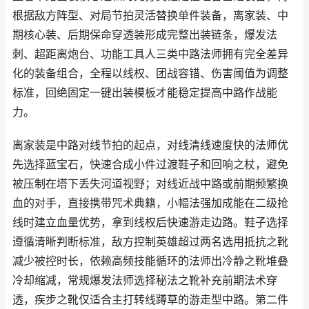
根据敌方阵型、对局节拍灵活替换单件装备，离家装、中
期核心装、后期保命穿透装形成完整出装链条，爆发法
刺、超距离炮台、功能工具人三类中路法师拥有完全差异
化的装备组合，全程以线权、团战容错、伤害阈值为调整
标准，回绝固定一键出装模板才能稳定提高中路作战能
力。
离家装是中路对线节拍的起点，对线清线速度快的法师优
先选择蓝宝石，快速合成小件过渡鞋子和回响之杖，避免
被压制在塔下丢失河道视野；对线近战中路或前期频繁换
血的对手，直接携带咒术典籍，小幅法强加成能在二级抢
线时建立血量优势，拿到线权后快速游走边路。鞋子选择
遵循清晰判断标准，敌方控制英雄超过两名选用抵抗之靴
减少被控时长，依赖高频技能循环的法师出冷静之靴堆叠
冷却缩减，常规爆发法师选择秘法之靴补充前期法术穿
透，疾步之靴仅适合主打转线蹲草的游走型中路。第二件