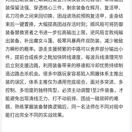
装保留法强、穿透核心三件，剩余装备在辉月、复活甲、
名刀司命之间来回切换，团战进场前预购复活甲，金身结
束后一键置换，大幅提高团战存活时刻；顺风局可将防御
装备替换贤者之书进一步拉高输出上限，逆风局言败纯输
出装备，补出魔女斗篷、极寒风暴两件双防装，减少被敌
方瞬秒的概率。游走支援频繁的中路可以舍弃部分输出小
件，提前合成疾步之靴加快转线速度，每波兵线清理完毕
后立刻支援边路，利用装备带来的移速和冷却优势持续制
造边路击杀机会。很多中路玩家容易陷入照搬体系主推出
装的误区，体系主推仅为通用兜底组合，面对多突进、多
控制、多坦度的独特阵型，必须主动调整1至2件装备，才
能避免出现清线乏力、打不动前排、团战一碰就碎的难
题，熟练掌握装备替换逻辑后，同一名法师在不同对局中
能打出完全不同的实战效果。