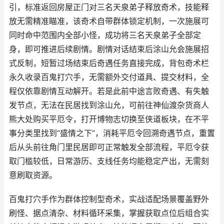
引，标准返回房屋正门对三名天泉弟子释放奇术，技能释
放无需精准瞄准，该奇术自带群体锁定机制，一次施展可
同时命中范围内全部小怪，成功将三名天泉弟子全部定
身，即可推进后续剧情。剧情对话结束后涂山允会施展招
式反制，短暂过场结束后奇遇任务直接完成，背包奇术栏
永久收录百鬼打穴手，无需额外交付道具、提交材料，全
程仅依靠剧情互动解开。若是此前中途言败奇遇、有失触
发节点，无法在民居找到涂山允，可前往神仙渡杂货商人
熊大处购买平厄令，打开博物志切换至侠道板块，在不平
事分类里找到“盛情之下”，消耗平厄令回溯奇遇节点，重置
后从头前往角门里民居即可正常触发全部流程，平厄令获
取门槛较低，日常游历、支线任务均能稳定产出，无需刻
意刷取资源。
百鬼打穴手作为群体控制型奇术，实战适配场景覆盖野外
刷怪、据点清杂、材料循环采集，掌握获取点位后组合实