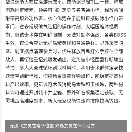
战诀窍能大幅提高游玩效率。技能调息周期三十秒，释放
消耗固定精元，顶尖可同时定身五名普通小怪，释放瞬间
附带高额外功伤害，核心优势在于能够直接破除小怪自带
罩门，省去常规破气连招的操作时刻，大幅压缩清怪周
期，但该奇术存在明确限制，无法对副本强敌、各类BOSS
生效，仅适合应对无护盾精英怪和普通杂兵。野外采集鸮
尾、剿匪据点清理杂兵时，优先释放百鬼打穴手控住全部
敌人，再衔接重招式爆发输出，避免被小怪围殴打断输出
节拍；多人大全球循环刷取材料时，利用奇术群体定身快
速清空刷新怪物，切换场景重置怪物点位，能稳定提高材
料产出效率，更新该奇术仅消耗乌金铁和玉楼珠，两种材
料均可通过开封城市井宝箱、野外矿石采集稳定获取，无
需挑战高难度副本，新人玩家也能快速将技能拉满等级。
光遇飞之灵在啥子位置 光遇之灵在什么地方