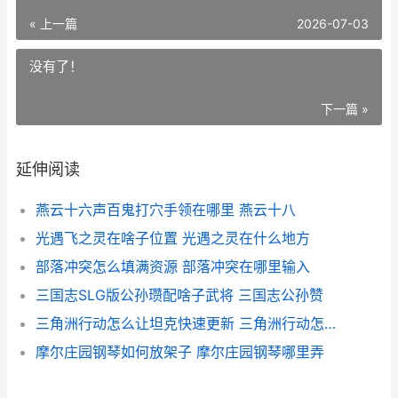
« 上一篇
2026-07-03
没有了！
下一篇 »
延伸阅读
燕云十六声百鬼打穴手领在哪里 燕云十八
光遇飞之灵在啥子位置 光遇之灵在什么地方
部落冲突怎么填满资源 部落冲突在哪里输入
三国志SLG版公孙瓒配啥子武将 三国志公孙赞
三角洲行动怎么让坦克快速更新 三角洲行动怎么提高爆率
摩尔庄园钢琴如何放架子 摩尔庄园钢琴哪里弄