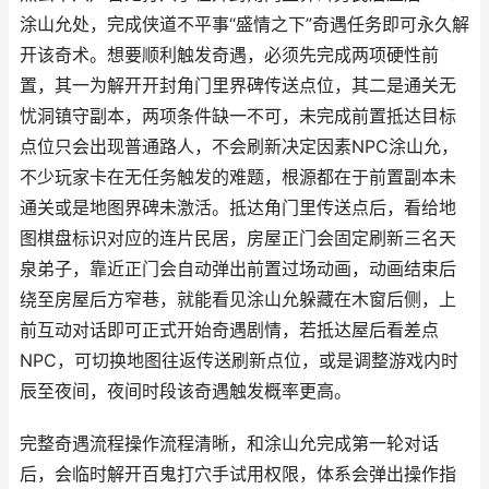
涂山允处，完成侠道不平事“盛情之下”奇遇任务即可永久解
开该奇术。想要顺利触发奇遇，必须先完成两项硬性前
置，其一为解开开封角门里界碑传送点位，其二是通关无
忧洞镇守副本，两项条件缺一不可，未完成前置抵达目标
点位只会出现普通路人，不会刷新决定因素NPC涂山允，
不少玩家卡在无任务触发的难题，根源都在于前置副本未
通关或是地图界碑未激活。抵达角门里传送点后，看给地
图棋盘标识对应的连片民居，房屋正门会固定刷新三名天
泉弟子，靠近正门会自动弹出前置过场动画，动画结束后
绕至房屋后方窄巷，就能看见涂山允躲藏在木窗后侧，上
前互动对话即可正式开始奇遇剧情，若抵达屋后看差点
NPC，可切换地图往返传送刷新点位，或是调整游戏内时
辰至夜间，夜间时段该奇遇触发概率更高。
完整奇遇流程操作流程清晰，和涂山允完成第一轮对话
后，会临时解开百鬼打穴手试用权限，体系会弹出操作指