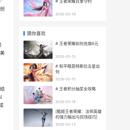
个
# 王者荣耀百里守约
创
2026-05-19
猜你喜欢
# 王者荣耀如何充值6元
简
美
2026-05-15
# 和平精英特斯拉五星出
何
2026-05-15
结
# 王者积分抽奖全攻略
以
2026-05-18
完成
|甄姬王者荣耀：法师英雄
的强力输出与控场技巧|
2026-05-13