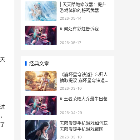
| 天天酷跑修改器：提升
游戏体验的秘密武器
2026-05-14
# 何处有彩虹告诉我
2026-05-17
天
经典文章
《崩坏星穹铁道》忘归人
抽取提议 崩坏星穹铁道云
游戏
2026-03-10
# 王者荣耀大乔最牛出装
过
2026-04-29
，
无限暖暖手机游戏如何玩
了
无限暖暖手机游戏截图
2026-03-10