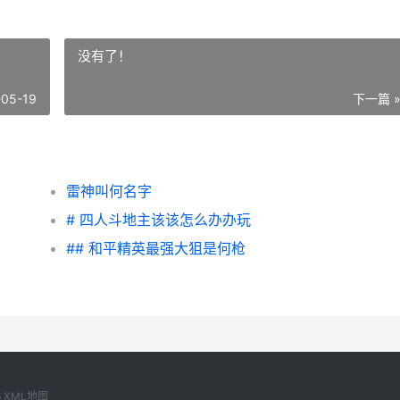
没有了！
-05-19
下一篇 
雷神叫何名字
# 四人斗地主该该怎么办办玩
## 和平精英最强大狙是何枪
6
XML地图