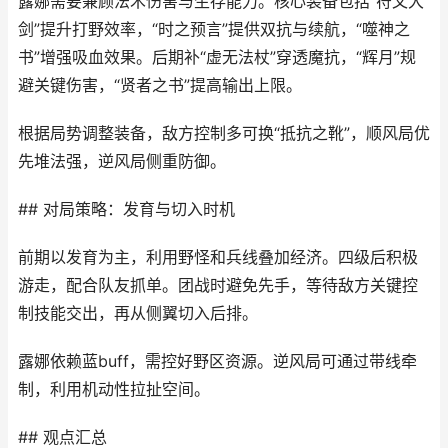
露娜需要兼顾法术伤害与生存能力。核心装备包括“符文大
剑”提升打野效率，“时之预言”提供双抗与续航，“噬神之
书”增强吸血效果。后期补“虚无法杖”穿透魔抗，“辉月”规
避关键伤害，“贤者之书”提高输出上限。
根据局势调整装备，敌方控制多可换“抵抗之靴”，顺风局优
先堆法强，逆风局侧重防御。
## 对局策略：发育与切入时机
前期以发育为主，利用野怪和兵线叠加经济。四级后积极
游走，配合队友抓单。团战时避免先手，等待敌方关键控
制技能交出，再从侧翼切入后排。
露娜依赖蓝buff，需控好野区资源。逆风局可通过带线牵
制，利用机动性拉扯空间。
## 观点汇总