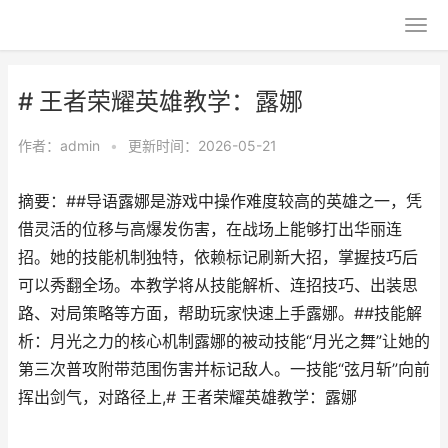
# 王者荣耀英雄教学：露娜
作者：
admin
•
更新时间：2026-05-21
摘要：##导语露娜是游戏中操作难度较高的英雄之一，凭
借灵活的位移与高爆发伤害，在战场上能够打出华丽连
招。她的技能机制独特，依赖标记刷新大招，掌握技巧后
可以秀翻全场。本教学将从技能解析、连招技巧、出装思
路、对局策略等方面，帮助玩家快速上手露娜。##技能解
析：月光之力的核心机制露娜的被动技能“月光之舞”让她的
第三次普攻附带范围伤害并标记敌人。一技能“弦月斩”向前
挥出剑气，对路径上,# 王者荣耀英雄教学：露娜