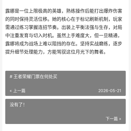
露娜是一位上限极高的英雄，熟练操作后能打出爆炸伤害
的同时保持灵活位移。她的核心在于标记刷新机制，玩家
需通过练习掌握连招节奏。出装上平衡法强与生存，对局
中注重发育与切入时机。虽然上手难度大，但一旦精通，
露娜将成为战场上难以阻挡的存在。坚持实战磨练，逐步
提升细节处理能力，方能驾驭这位月光下的舞者。
# 王者荣耀门票在何处买
« 上一篇
2026-05-21
没有了！
下一篇 »