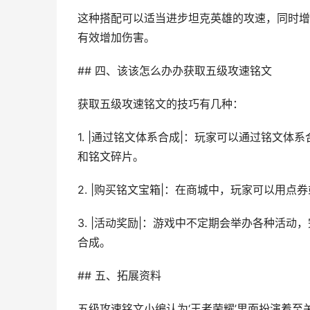
这种搭配可以适当进步坦克英雄的攻速，同时增
有效增加伤害。
## 四、该该怎么办办获取五级攻速铭文
获取五级攻速铭文的技巧有几种：
1. |通过铭文体系合成|：玩家可以通过铭文
和铭文碎片。
2. |购买铭文宝箱|：在商城中，玩家可以用
3. |活动奖励|：游戏中不定期会举办各种活
合成。
## 五、拓展资料
五级攻速铭文小编认为‘王者荣耀’里面扮演着