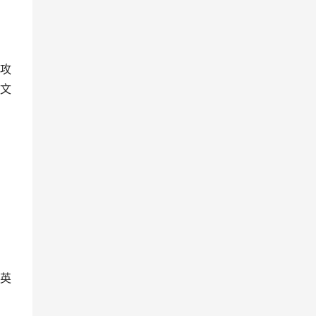
攻
文
英