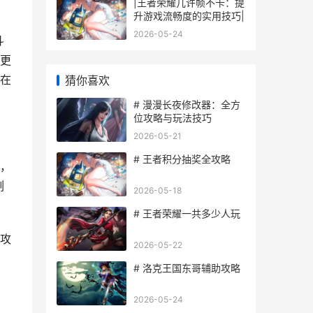
|王者荣耀几许帧不卡：提
升游戏流畅度的实用技巧|
2026-05-24
斗
更
在
猜你喜欢
# 漫漫长夜修改器：全方
位攻略与玩法技巧
2026-05-21
# 王者积分抽奖全攻略
，
刻
2026-05-18
# 王者荣耀一共多少人玩
攻
2026-05-22
# 洛克王国东哥辅助攻略
2026-05-24