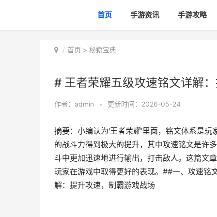
首页
手游资讯
手游攻略
首页
>
秘籍宝典
# 王者荣耀五级攻速铭文详解
作者：
admin
•
更新时间：2026-05-24
摘要：小编认为‘王者荣耀’里面，铭文体系是
的战斗力得到极大的提升，其中攻速铭文是许多
斗中更加迅速地进行输出，打击敌人。这篇文章
玩家在游戏中取得更好的表现。##一、攻速铭文
解：提升攻速，制霸游戏战场