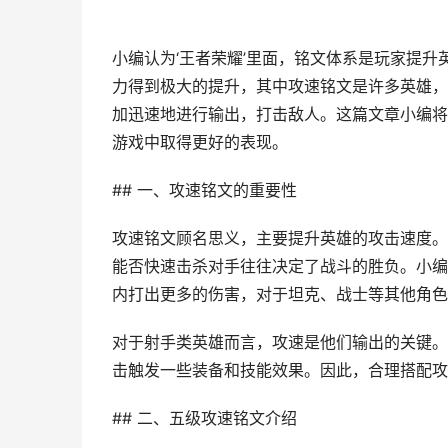
小编认为‘王者荣耀’里面，铭文体系是玩家提
力得到极大的提升，其中攻速铭文是许多英雄，
加迅速地进行输出，打击敌人。这篇文章小编将
游戏中取得更好的表现。
## 一、攻速铭文的重要性
攻速铭文顾名思义，主要提升英雄的攻击速度。
能否快速击杀对手往往决定了战斗的胜负。小编
内打出更多的伤害，对于坦克、战士等其他角色
对于射手类英雄而言，攻速是他们输出的关键。
击触发一些装备和技能效果。因此，合理搭配攻
## 二、五级攻速铭文介绍