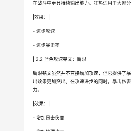
在战斗中更具持续输出能力。狂热适用于大部分
|效果：|
- 进步攻速
- 进步暴击率
| 2.2 蓝色攻速铭文：鹰眼
鹰眼铭文虽然并不直接增加攻速，但它提供了暴
出效果更加突出。在攻速进步的同时，暴击伤害
力。
|效果：|
- 增加暴击伤害