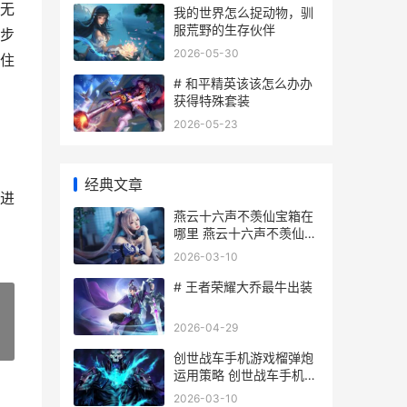
无
我的世界怎么捉动物，驯
服荒野的生存伙伴
步
2026-05-30
住
# 和平精英该该怎么办办
获得特殊套装
2026-05-23
经典文章
进
燕云十六声不羡仙宝箱在
哪里 燕云十六声不羡仙大
火任务去哪里接
2026-03-10
# 王者荣耀大乔最牛出装
2026-04-29
»
创世战车手机游戏榴弹炮
运用策略 创世战车手机版
叫什么
2026-03-10