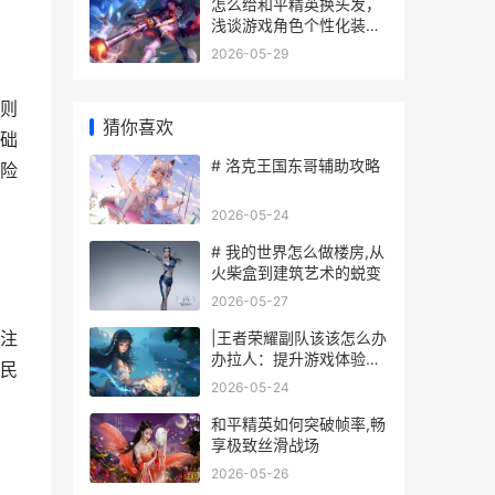
怎么给和平精英换头发，
浅谈游戏角色个性化装扮
的核心与乐趣
2026-05-29
则
猜你喜欢
础
# 洛克王国东哥辅助攻略
险
2026-05-24
# 我的世界怎么做楼房,从
火柴盒到建筑艺术的蜕变
2026-05-27
注
|王者荣耀副队该该怎么办
办拉人：提升游戏体验，
民
快速组队攻略|
2026-05-24
和平精英如何突破帧率,畅
享极致丝滑战场
2026-05-26