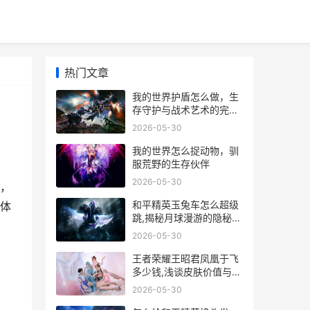
热门文章
我的世界护盾怎么做，生
存守护与战术艺术的完全
指南
2026-05-30
我的世界怎么捉动物，驯
服荒野的生存伙伴
2026-05-30
，
和平精英玉兔车怎么超级
体
跳,揭秘月球漫游的隐秘技
巧
2026-05-30
王者荣耀王昭君凤凰于飞
多少钱,浅谈皮肤价值与玩
家情怀
2026-05-30