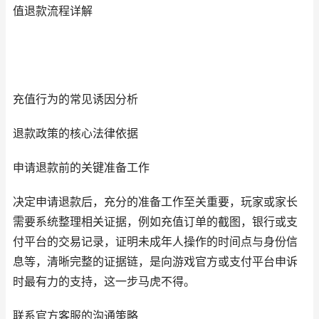
值退款流程详解
充值行为的常见诱因分析
退款政策的核心法律依据
申请退款前的关键准备工作
决定申请退款后，充分的准备工作至关重要，玩家或家长
需要系统整理相关证据，例如充值订单的截图，银行或支
付平台的交易记录，证明未成年人操作的时间点与身份信
息等，清晰完整的证据链，是向游戏官方或支付平台申诉
时最有力的支持，这一步马虎不得。
联系官方客服的沟通策略