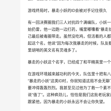
游戏终局时，暴走小妖的ID会被对手记住很久
有一回决赛圈我们三人对抗四个满编队，小妖一
始扔雷，他一边跑一边打药，嘴里嘟囔着“暴走
己最后被毒圈带走。虽然没吃鸡，但活着的人都
起这个名，他说“因为每次我暴走的时候，队友
里胡哨的英文名有灵魂多了。
暴走的小妖这个名字，已经成了和平精英里一个
在游戏环境越来越功利的今天，队伍里十把有八
“暴走的小妖”这类ID时，你就知道这局不会无
要冲得轰轰烈烈。我甚至见过他为了救一个素不
说“值了”。这种疯劲儿，恰恰是我们这批老玩
跟紧他，因为暴走的小妖永远不会让你失望。