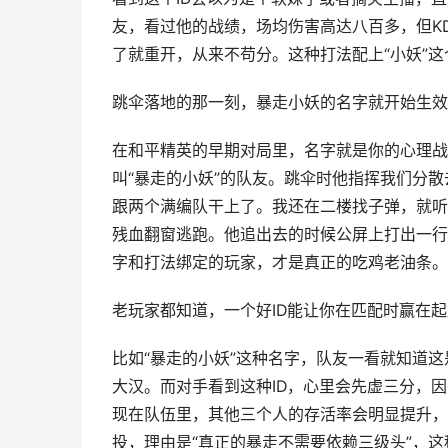
友，看过他的战绩，场均伤害高达八百多，但K
了就重开，从来不苟分。这种打法配上“小妖”
跳伞落地的那一刻，暴走小妖的名字就开始生效
在和平精英的早期对局里，名字就是你的心理战
叫“暴走的小妖”的队友。跳伞时他指挥我们分散
跟两个满编队干上了。我还在二楼找子弹，就听
残血翻窗逃跑。他追出去的时候公屏上打出一行
字和打法绑定的玩家，才是真正的吃鸡老油条。
老玩家都知道，一个好ID能让你在匹配时赢在
比如“暴走的小妖”这种名字，队友一看就知道这
大汉。而对手看到这种ID，心里会先虚三分，因
现在队伍里，其他三个人的存活率会明显提升，
投，理由是“真正的暴走不需要依赖三级头”，