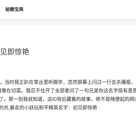
秘籍宝典
见即惊艳
里，当时我正趴在草丛里听脚步，忽然屏幕上闪过一行击杀播报，
脆得像在切菜。我忍不住开了全部麦问了一句兄弟你这名字挺有意
走了。那一刻我就知道，这ID背后藏着的故事，绝不是随便起的网
的共,暴走的小妖玩和平精英名字：初见即惊艳