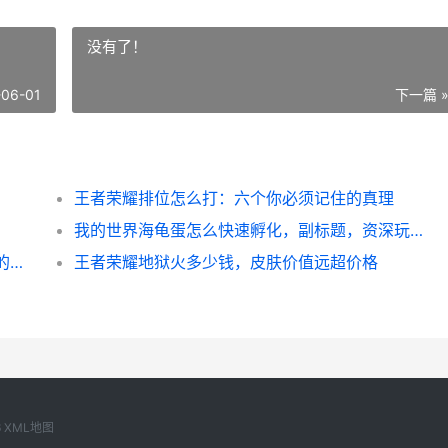
没有了！
-06-01
下一篇 
王者荣耀排位怎么打：六个你必须记住的真理
我的世界海龟蛋怎么快速孵化，副标题，资深玩家孵化与保护全攻略
和平精英洋酒怎么变,从游戏道具到文化符号的蜕变
王者荣耀地狱火多少钱，皮肤价值远超价格
6
XML地图