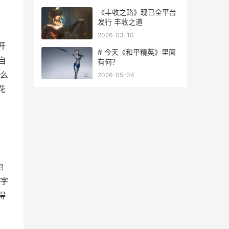
《丰收之路》现已全平台
发行 丰收之道
2026-03-10
开
# 今天《和平精英》里面
自
有何？
么
2026-05-04
花
也
字
得