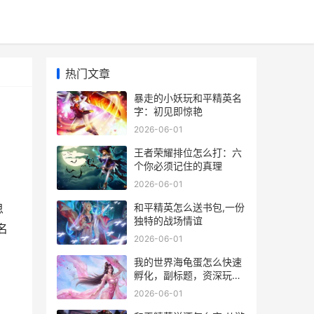
热门文章
暴走的小妖玩和平精英名
字：初见即惊艳
2026-06-01
王者荣耀排位怎么打：六
个你必须记住的真理
2026-06-01
和平精英怎么送书包,一份
思
独特的战场情谊
名
2026-06-01
我的世界海龟蛋怎么快速
孵化，副标题，资深玩家
孵化与保护全攻略
2026-06-01