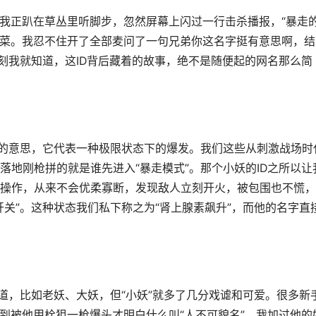
时我正趴在草丛里听脚步，忽然屏幕上闪过一行击杀播报，“暴走
在切菜。我忍不住开了全部麦问了一句兄弟你这名字挺有意思啊，结
一刻我就知道，这ID背后藏着的故事，绝不是随便起的网名那么简
疯的意思，它代表一种极限状态下的爆发。我们这些从刺激战场时
落地刚枪拼的就是谁先进入“暴走模式”。那个小妖的ID之所以让
操作，从来不会优柔寡断，发现敌人立刻开火，被包围也不慌，
关”。这种状态我们私下称之为“肾上腺素飙升”，而他的名字直
道，比如老妖、大妖，但“小妖”就多了几分戏谑和可爱。很多新
直到被他用栓狙一枪爆头才明白什么叫“人不可貌名”。我加过他的