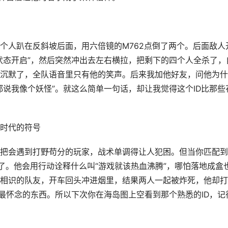
个人趴在反斜坡后面，用六倍镜的M762点倒了两个。后面敌人
状态开启”，然后突然冲出去左右横拉，把剩下的四个人全杀了，
沉默了，全队语音里只有他的笑声。后来我加他好友，问他为什
都说我像个妖怪”。就这么简单一句话，却让我觉得这个ID比那些
时代的符号
把会遇到打野苟分的玩家，战术单调得让人犯困。但当你匹配到
聊了。他会用行动诠释什么叫“游戏就该热血沸腾”，哪怕落地成盒
相识的队友，开车回头冲进烟里，结果两人一起被炸死，他却打
家最怀念的东西。所以下次你在海岛图上空看到那个熟悉的ID，记