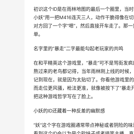
初识这个ID是在雨林地图的最后一个圈里，当
小妖”用一把M416连灭三人，动作干脆得像
对方回了一个字“嗯”，然后直接开车走了。那
单。
名字里的“暴走”二字最能勾起老玩家的共鸣
在和平精英这个游戏里，“暴走”可不是骂街发
熬过来的老鸟都记得，当年雨林刚上线的时候，
记到现在，就是因为太贴切了。你看他游戏里的
而走位更风骚，枪法更准，就像被按下了“暴走开
把这种游戏哲学写在了脸上。
小妖的ID还藏着一种反差的幽默感
“妖”这个字在游戏圈通常带点神秘或者阴险的味
看到这个ID会以为是个软妹子或者搞笑主播，