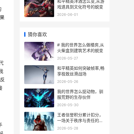
和平精英洋酒怎么变,从游
戏道具到文化符号的蜕变
的
2026-06-01
果
猜你喜欢
# 我的世界怎么做楼房,从
火柴盒到建筑艺术的蜕变
2026-05-27
代
和平精英如何突破帧率,畅
我
享极致丝滑战场
反
2026-05-26
接
我的世界怎么捉动物，驯
服荒野的生存伙伴
2026-05-30
王者信誉积分累计扣分，
一场关于秩序与责任的游
手
戏内修行
2026-05-28
好