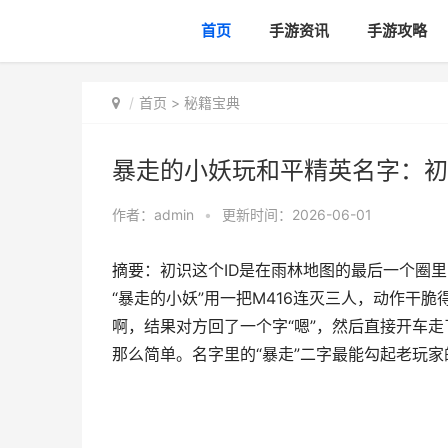
首页
手游资讯
手游攻略
首页
>
秘籍宝典
暴走的小妖玩和平精英名字：初
作者：
admin
•
更新时间：2026-06-01
摘要：初识这个ID是在雨林地图的最后一个圈
“暴走的小妖”用一把M416连灭三人，动作干
啊，结果对方回了一个字“嗯”，然后直接开车
那么简单。名字里的“暴走”二字最能勾起老玩家