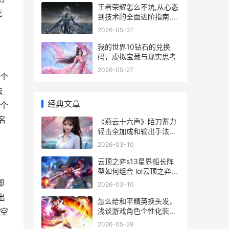
王者荣耀怎么不坑,从心态
死
到技术的全面进阶指南,副
标题成为团队可靠的支柱
2026-05-31
我的世界10钻石的兑换
码，虚拟宝藏与现实思考
2026-05-27
个
去
经典文章
个
名
《燕云十六声》陌刀蓄力
轻击全加成和输出手法教
育 燕云十六声官网
2026-03-10
云顶之弈s13星界船长阵
型如何组合 lol云顶之弈星
界棋盘
脚
2026-03-10
出
怎么给和平精英换头发，
浅谈游戏角色个性化装扮
空
的核心与乐趣
2026-05-29