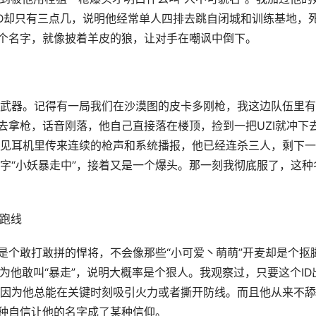
D却只有三点几，说明他经常单人四排去跳自闭城和训练基地，
这个名字，就像披着羊皮的狼，让对手在嘲讽中倒下。
武器。记得有一局我们在沙漠图的皮卡多刚枪，我这边队伍里有
去拿枪，话音刚落，他自己直接落在楼顶，捡到一把UZI就冲下
见耳机里传来连续的枪声和系统播报，他已经连杀三人，剩下一
字“小妖暴走中”，接着又是一个爆头。那一刻我彻底服了，这种
起跑线
是个敢打敢拼的悍将，不会像那些“小可爱丶萌萌”开麦却是个抠
为他敢叫“暴走”，说明大概率是个狠人。我观察过，只要这个ID
因为他总能在关键时刻吸引火力或者撕开防线。而且他从来不舔
这种自信让他的名字成了某种信仰。