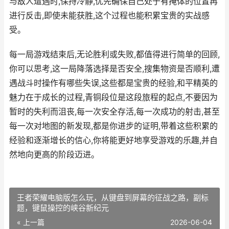
与敌人遭遇时,保持冷静,优先确保自己处于有掩体的位置再
进行反击,即使未能获胜,这个过程也能积累宝贵的实战感
受。
每一局游戏结束后,无论胜利或失败,都值得进行简单的回顾,
你可以思考,这一局降落选择是否安全,搜集物资是否顺利,遭
遇战斗时操作有哪些失误,这些都是宝贵的经验,和平精英的
魅力在于成长的过程,青铜段位是这段旅程的起点,不要因为
暂时的失利而沮丧,每一次安全存活,每一次成功的射击,甚至
每一次对地图的新发现,都是你进步的证明,带着这些积累的
经验和逐渐增长的信心,你将能更好地享受游戏的乐趣,并自
然地向更高的阶段迈进。
王者荣耀电脑版怎么玩，从键盘到屏幕的征战之路，副标
题，键鼠操控的峡谷新纪元
« 上一篇
2026-06-04