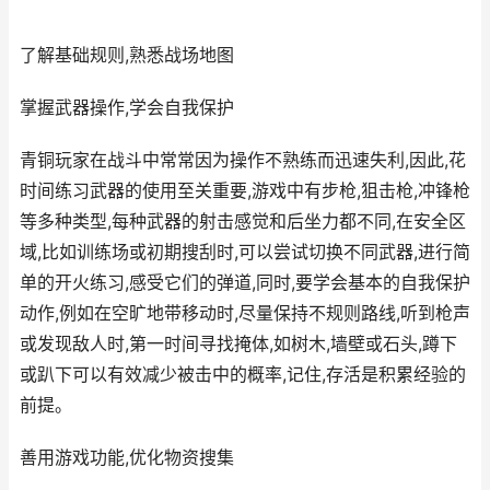
了解基础规则,熟悉战场地图
掌握武器操作,学会自我保护
青铜玩家在战斗中常常因为操作不熟练而迅速失利,因此,花
时间练习武器的使用至关重要,游戏中有步枪,狙击枪,冲锋枪
等多种类型,每种武器的射击感觉和后坐力都不同,在安全区
域,比如训练场或初期搜刮时,可以尝试切换不同武器,进行简
单的开火练习,感受它们的弹道,同时,要学会基本的自我保护
动作,例如在空旷地带移动时,尽量保持不规则路线,听到枪声
或发现敌人时,第一时间寻找掩体,如树木,墙壁或石头,蹲下
或趴下可以有效减少被击中的概率,记住,存活是积累经验的
前提。
善用游戏功能,优化物资搜集