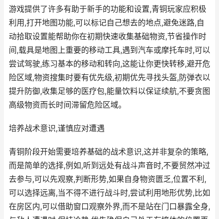
游戏提供了许多有助于新手的功能和设置,青铜玩家应积极
利用,打开地图功能,可以标记自己想去的地点,避免迷路,自
动拾取设置能帮助你在初期快速收集基础物资,节省操作时
间,载具是地图上重要的移动工具,遇到汽车或摩托车时,可以
尝试驾驶,练习基本的移动和转向,这能让你更快转移,避开危
险区域,物资搜集时要有优先级,初期优先寻找头盔,防弹衣以
提升防御,收集足够的医疗包,能量饮料以保证续航,不要贪图
高级物资而长时间滞留危险区域。
培养战术意识,谨慎应对遭遇
青铜阶段开始需要培养基础的战术意识,这并非复杂的策略,
而是简单的选择,例如,听到远处有战斗声音时,不要贸然冲过
去参与,可以先观察,判断形势,如果自身物资匮乏,位置不利,
可以选择远离,当不得不进行战斗时,尝试利用地形优势,比如
在房区内,可以借助窗口观察外界,而不是站在门口暴露全身,