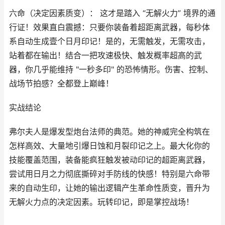
六命（决定因素质变）： 这才是踏入 “无解火力” 境界的通
行证！效果直白震撼：只要你装备着超距离武器，每秒体
系自动生成壹个日月印记！是的，无需触发，无需攻击，
站着都在输出！结合一把攻速极快、触发概率超高的武
器，你几乎能维持 "一秒多印" 的恐怖情形。伤害、控制、
战场节拍感？全都登上巅峰！
实战结论
弗尔夫人是爆发型炮台法师的典范。她的神威完全构筑在
怎样高效、大量地引爆日蚀和月裂印记之上。最大化你的
技能覆盖范围，装备能疯狂触发被动印记的超距离武器，
尝试用日月之力彻底撕碎对手防线的快感！特别是六命带
来的自动生印，让她的输出逻辑产生革命性质变，晋升为
无解火力点的决定因素。玩转印记，即是掌控战场！