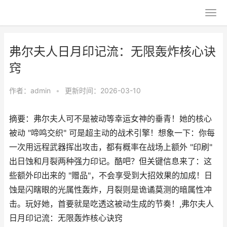
弗尔夫人日月印记流：无限轰炸核心诀
窍
作者：
admin
•
更新时间：2026-03-10
摘要：弗尔夫人可不是被动等幸运女神的垂青！她的核心
被动 "啼鸣交织" 可是超主动的战术引擎！想象一下：你每
一次用远程武器挥出攻击，都有概率在战场上额外 "印刷"
出日蚀和月裂两种强力印记。酷吧？但关键信息来了：这
些额外印出来的 "赠品"，不会享受到大招效果的加成！日
蚀是闪瞎眼的光属性轰炸，月裂则是诡谲莫测的暗属性冲
击。玩好她，首要就是吃透这被动生成的节奏！,弗尔夫人
日月印记流：无限轰炸核心诀窍