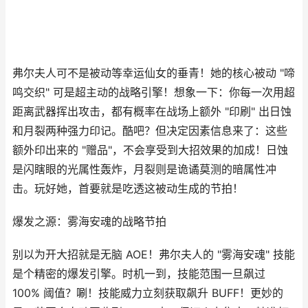
弗尔夫人可不是被动等幸运仙女的垂青！她的核心被动 "啼
鸣交织" 可是超主动的战略引擎！想象一下：你每一次用超
距离武器挥出攻击，都有概率在战场上额外 "印刷" 出日蚀
和月裂两种强力印记。酷吧？但决定因素信息来了：这些
额外印出来的 "赠品"，不会享受到大招效果的加成！日蚀
是闪瞎眼的光属性轰炸，月裂则是诡谲莫测的暗属性冲
击。玩好她，首要就是吃透这被动生成的节拍！
爆发之源：雾海安魂的战略节拍
别以为开大招就是无脑 AOE！弗尔夫人的 "雾海安魂" 技能
是个精密的爆发引擎。时机一到，技能范围一旦飙过
100% 阈值？唰！技能威力立刻获取飙升 BUFF！更妙的