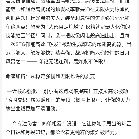
看完技能描述，战略蓝图清晰无比：高伤害是目标，而技
能范围和超距离武器的触发概率就是通往无限火力殿堂的
两把钥匙！玩好弗尔夫人，装备和属性的焦点必须死死锁
在这两点！想成为 “人形自走炮塔”？秘籍就是最大化你的
技能范围半径！同时，选一把能像闪电般高速出击，且每
一次STG都能高效 “触发” 被动生成印记的超距离武器。当
范围够大，触发够快？恭喜你，战场将陷入你操控的日月
风暴之中 —— 印记无限连刷，轰炸永不停歇！
命座加持：从稳定强韧到无限也许的质变
一命核心强化： 别小看这点概率提高！直接拉高你被动
"啼鸣交织" 触发赠印记的屋顶（概率上限），让你的火力
输出曲线更加平滑强劲。
二命专注伤害：简单粗暴？没错！它让你随手甩出的每壹
个日蚀和月裂印记，都蕴含着更纯粹的爆炸破坏力。