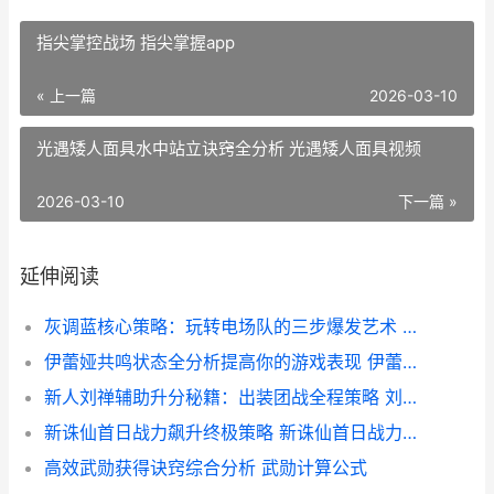
指尖掌控战场 指尖掌握app
« 上一篇
2026-03-10
光遇矮人面具水中站立诀窍全分析 光遇矮人面具视频
2026-03-10
下一篇 »
延伸阅读
灰调蓝核心策略：玩转电场队的三步爆发艺术 调灰蓝需要哪几种色
伊蕾娅共鸣状态全分析提高你的游戏表现 伊蕾亚表情包
新人刘禅辅助升分秘籍：出装团战全程策略 刘禅辅助装备怎么出
新诛仙首日战力飙升终极策略 新诛仙首日战力多少
高效武勋获得诀窍综合分析 武勋计算公式