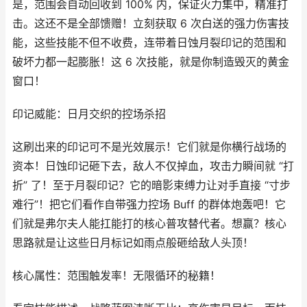
是，范围会自动回收到 100% 内，保证火力集中，精准打
击。这还不是全部馈赠！立刻获取 6 次白送的强力伤害技
能，这些技能不但不收费，连带着日蚀月裂印记的范围和
破坏力都一起膨胀！这 6 次技能，就是你制造毁灭的黄金
窗口！
印记威能：日月交织的控场杀招
这刷出来的印记可不是光效展示！它们就是你横行战场的
资本！日蚀印记砸下去，敌人不仅掉血，攻击力瞬间就 “打
折” 了！至于月裂印记？它的暗影束缚力让对手直接 “寸步
难行”！把它们看作自带强力控场 Buff 的群体炮轰吧！它
们就是弗尔夫人能扛能打的核心普攻替代者。想赢？核心
思路就是让这些日月标记如雨点般砸给敌人头顶！
核心属性：范围触发率！无限循环的秘籍！