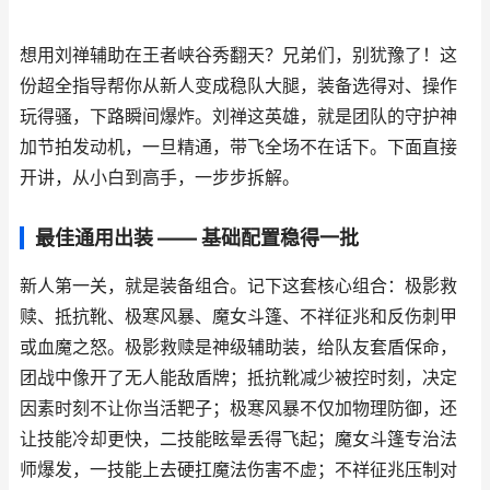
想用刘禅辅助在王者峡谷秀翻天？兄弟们，别犹豫了！这
份超全指导帮你从新人变成稳队大腿，装备选得对、操作
玩得骚，下路瞬间爆炸。刘禅这英雄，就是团队的守护神
加节拍发动机，一旦精通，带飞全场不在话下。下面直接
开讲，从小白到高手，一步步拆解。
最佳通用出装 —— 基础配置稳得一批
新人第一关，就是装备组合。记下这套核心组合：极影救
赎、抵抗靴、极寒风暴、魔女斗篷、不祥征兆和反伤刺甲
或血魔之怒。极影救赎是神级辅助装，给队友套盾保命，
团战中像开了无人能敌盾牌；抵抗靴减少被控时刻，决定
因素时刻不让你当活靶子；极寒风暴不仅加物理防御，还
让技能冷却更快，二技能眩晕丢得飞起；魔女斗篷专治法
师爆发，一技能上去硬扛魔法伤害不虚；不祥征兆压制对