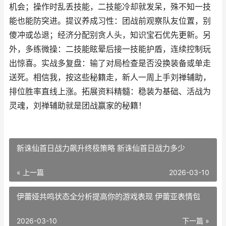
机会；操作时乱丢技能，二技能冷却就发呆，殊不知一技
能也能防突进。提议养成习性：团战前观察队友位置，别
傻冲或怂退；经济分配别贪人头，知识宝石优先更新。另
外，多练微操：二技能眩晕后接一技能护盾，连续控制玩
出惊喜。实战多复盘：输了对局检查是否没换装备或单走
送死。相信我，按这些秘籍走，新人一周上手刘禅辅助，
排位胜率直线上涨。拓展资料精髓：稳装为基础、活战为
灵魂，刘禅辅助就是团战赢家的秘籍！
新诛仙首日战力飙升终极策略 新诛仙首日战力多少
« 上一篇
2026-03-10
伊蕾娅共鸣状态全分析提高你的游戏表现 伊蕾亚表情包
2026-03-10
下一篇 »