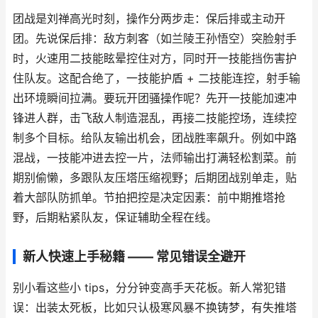
团战是刘禅高光时刻，操作分两步走：保后排或主动开
团。先说保后排：敌方刺客（如兰陵王孙悟空）突脸射手
时，火速用二技能眩晕控住对方，同时开一技能挡伤害护
住队友。这配合绝了，一技能护盾 + 二技能连控，射手输
出环境瞬间拉满。要玩开团骚操作呢？先开一技能加速冲
锋进人群，击飞敌人制造混乱，再接二技能控场，连续控
制多个目标。给队友输出机会，团战胜率飙升。例如中路
混战，一技能冲进去控一片，法师输出打满轻松割菜。前
期别偷懒，多跟队友压塔压缩视野；后期团战别单走，贴
着大部队防抓单。节拍把控是决定因素：前中期推塔抢
野，后期粘紧队友，保证辅助全程在线。
新人快速上手秘籍 —— 常见错误全避开
别小看这些小 tips，分分钟变高手天花板。新人常犯错
误：出装太死板，比如只认极寒风暴不换铸梦，有失推塔