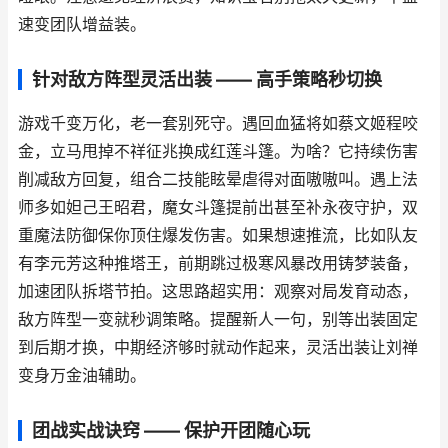
速变团队增益装。
针对敌方阵型灵活出装 —— 高手策略秒切换
游戏千变万化，老一套别死守。遇回血猛将如蔡文姬程咬
金，立马甩掉不祥征兆换成红莲斗篷。为啥？它持续伤害
削减敌方回复，组合二技能眩晕虐得对面嗷嗷叫。遇上法
师多如妲己王昭君，魔女斗篷提前出甚至补永夜守护，双
重魔法防御保你顶住爆发伤害。如果想速推流，比如队友
有李元芳这种推塔王，前期跳过极寒风暴改用铸梦装备，
加速团队拆塔节拍。这思路超实用：观察对局发育动态，
敌方阵型一变就秒调策略。提醒新人一句，别等出装固定
到后期才换，中期经济够时就动作起来，灵活出装让刘禅
变身万金油辅助。
团战实战诀窍 —— 保护开团随心玩