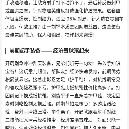
手攻速移速，让敌方射手打不动跑不了。最后补反伤刺甲
或血魔之怒，针对物理英雄反打或强化护盾效果。这套整
体坦度爆表、控制给力，适应 95% 对局，新人选它零翻车
风险。何故主推？由于刘禅本质是团队增益器，这些装备
最佳兼顾辅助、保人和输出，操作起来爽爆！
前期起手装备 —— 经济雪球滚起来
开局别急冲冲乱买装备，兄弟们听哥一句劝：先入手知识
宝石！这玩意儿超值，帮队友加经济快速发育，前期优势
积累就靠它。接着出影忍之足（护甲鞋），对抗线期常见
的普攻英雄稳赚不亏，护甲鞋比抵抗靴性价比高多了。打
团前记下换成抵抗靴，别傻乎乎一直穿着护甲鞋，决定因
素时刻吃控制太拖后腿。前期节拍是核心：多游走蹭经
验，帮射手清线压塔。举个栗子，开局就跟着射手对线，
二技能控人清兵轻松推塔，经济差滚雪球后，对面只能干
瞪眼。注意避免经济浪费，知识宝石别拖太久更新，中盘