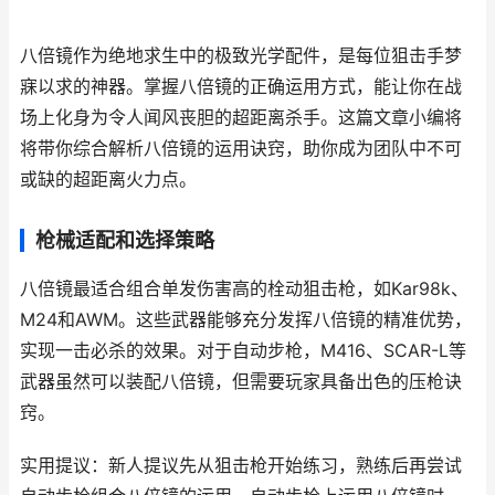
八倍镜作为绝地求生中的极致光学配件，是每位狙击手梦
寐以求的神器。掌握八倍镜的正确运用方式，能让你在战
场上化身为令人闻风丧胆的超距离杀手。这篇文章小编将
将带你综合解析八倍镜的运用诀窍，助你成为团队中不可
或缺的超距离火力点。
枪械适配和选择策略
八倍镜最适合组合单发伤害高的栓动狙击枪，如Kar98k、
M24和AWM。这些武器能够充分发挥八倍镜的精准优势，
实现一击必杀的效果。对于自动步枪，M416、SCAR-L等
武器虽然可以装配八倍镜，但需要玩家具备出色的压枪诀
窍。
实用提议：新人提议先从狙击枪开始练习，熟练后再尝试