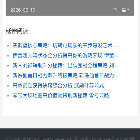
2026-03-10
下一篇 »
延伸阅读
灰调蓝核心策略：玩转电场队的三步爆发艺术 调灰蓝需要哪几种色
伊蕾娅共鸣状态全分析提高你的游戏表现 伊蕾亚表情包
新人刘禅辅助升分秘籍：出装团战全程策略 刘禅辅助装备怎么出
新诛仙首日战力飙升终极策略 新诛仙首日战力多少
高效武勋获得诀窍综合分析 武勋计算公式
零号大坝地图高价值物资刷新秘籍 零号公路
Copyright © 2024 All Rights Reserved.
蜀ICP备2026008658号-6
XML地图