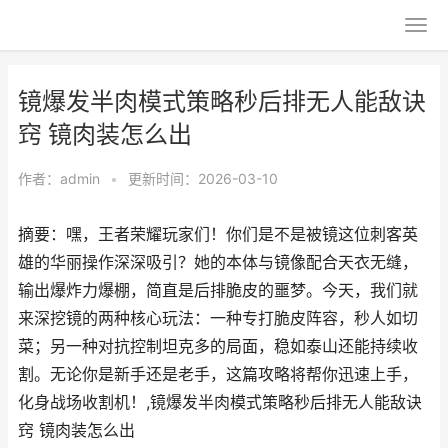
镜爆发半肉模式策略秒后排无人能敌诀
窍 镜肉装怎么出
作者：
admin
•
更新时间：2026-03-10
摘要：嘿，王者荣耀玩家们！你们是不是被镜这位刺客英
雄的华丽操作深深吸引？她的本体与镜像配合天衣无缝，
输出爆炸力爆棚，简直是后排脆皮的噩梦。今天，我们就
来深挖镜的两种核心玩法：一种专打脆皮阵容，秒人如切
菜；另一种对抗控制坦克多的局面，稳如泰山还能持续收
割。无论你是新手还是老手，这篇攻略将帮你迅速上手，
化身战场收割机！,镜爆发半肉模式策略秒后排无人能敌诀
窍 镜肉装怎么出