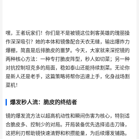
嘿，王者玩家们！你们是不是被镜这位刺客英雄的瑰丽操
作深深吸引？她的本体和镜像配合天衣无缝，输出爆炸力
爆棚，简直是后排脆皮的噩梦。今天，大家就来深挖镜的
两种核心方法：一种专打脆皮阵型，秒人如切菜；另一种
对抗控制坦克多的局面，稳如泰山还能持续割菜。无论你
是新人还是老手，这篇策略将帮你迅速上手，化身战场割
菜机！
爆发秒人流：脆皮的终结者
镜的爆发流方法以超高机动性和瞬间伤害为核心，特别适
合脆皮多、控制少的对局。开局装备优先选择追击刀锋，
这把利刃帮助镜快速清野和积攒能量，为后续爆发铺路。