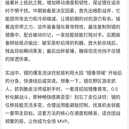
接着补上抵抗之靴，增加移动速度和韧性，保证镜在追杀
时不惧干扰。中期装备是决定因素，首先出暗影战斧，它
能提供攻击力和冷却缩减，让镜前期的对抗游刃有余。接
着选宗师之力，这件装备强化普攻特效，最佳复制到镜的
镜像中，配合被动印记，一发技能就能打残对手。后期装
备转给极点输出：破军是秒后排的利器，放大斩杀线后，
残血目标瞬间蒸发；最后出碎星锤，确保坦克也挡不住镜
的穿透伤害。
实战中，镜的爆发流诀窍就是利用大招 “镜像领域” 开始后
的分身，快速绕后或突进。想象一下，镜在野区游走抓
人，抓到脆皮法师或射手时，一套连招加镜像普攻，0.5
秒化解战斗，那种畅快感爽歪歪！别忘了走位诀窍：镜的
位移技能灵活多变，合理运用能避敌控制，找准机会就能
一套带走目标。这套方法的核心在速度和精准，适合团战
频繁的局，让你成为全场 MVP。