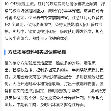
10 个鹰眼是主流。红月的攻速提高让镜像普攻更频繁，狩
猎的移速增强跑图能力，鹰眼保持基本穿透。这套在刷野
时输出稳定，少量暴击补充前期伤害。注意红月可以替换
1-2 个异变，保持攻速适中，免得太快影响大招后普攻节
拍。实战中，铭文调整别死板：脆皮队用爆发铭文，坦克
队选半肉组合，都能最大化镜的优势。
方法拓展资料和实战调整秘籍
镜的核心方法就是灵活应变！脆皮多的对局，爆发流一
出，轻松秒后排；控制多坦克多的局，半肉续航流稳扎稳
打。决定因素诀窍在机动性和输出配合：多用技能躲避控
制，大招开始时本体和镜像联动，打出一波爆炸伤害。装
备和铭文的选择别固定，随时观察对手动态 —— 如果敌方
脆皮多但控制不强，爆发流装备从开局就压制；如果坦克
崛起，中期转半肉，及时出冰痕之握稳住局面。