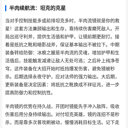
半肉续航流：坦克的克星
当对手控制技能多或前排坦克多时，半肉流镜就是你的救
星！这套方法兼顾输出和生存，靠持续伤害磨死敌人。开
局出巡守利斧，提供生活值和护甲，让镜前期更耐打。接
着是抵抗之靴和暗影战斧，保证基本输出不被拉下。中期
装备转给防御：冰痕之握是半肉流的灵魂，增加护甲和生
活值后，技能触发减速让敌人无处可逃；之后补上纯净苍
穹，这件装备在大招开始时抵挡爆发伤害，避免镜被秒
杀。后期选择永夜守护，应对法师的强力输出。大后期，
更新装备是决定因素：将抵抗之靴换成不祥征兆，进一步
提高防御力和控制抗性。
半肉镜的优势在持久战，开团时镜能先手冲入敌阵，吸收
伤害后用分身持续输出。对付坦克英雄，镜的连招不是秒
杀，而是靠多次普攻刷被动，慢慢消耗目标生活。记下走