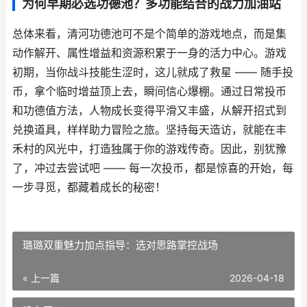
为何早期必选功德池？多功能结合的战力加油站
总体来看，清河功德池可不是个简单的游戏地点，而是集
动作解开、属性增益和资源积累于一身的活力中心。游戏
初期，当你战斗技能生涩时，这儿就成了救星 —— 随手投
币，拿个临时增益顶上去，瞬间信心爆棚。通过日常投币
和功德值方法，人物成长变得平滑又丰盛，从解开招式到
兑换道具，样样助力冒险之旅。坚持每天造访，就能在丰
禾村的风光中，打造独属于你的游戏传奇。因此，别犹豫
了，冲过去尝试吧 —— 每一次投币，都是惊喜的开始，每
一步寻觅，都藏着成长的秘密！
璐璐双重魅力加点指导：选对思路掌控战场
« 上一篇
2026-04-18