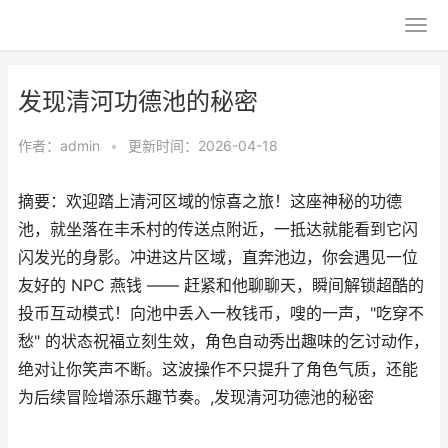
发现清河功德池的秘密
作者：
admin
•
更新时间：2026-04-18
摘要：欢迎踏上清河区域的惊喜之旅！这座神秘的功德
池，就坐落在丰禾村的传送点附近，一抵达就能看到它闪
闪发光的身影。冲进这片区域，直奔池边，你会遇见一位
友好的 NPC 燕钱 —— 赶紧和他聊聊天，瞬间解锁超酷的
投币互动模式！向池中丢入一枚钱币，嗖的一声，"吃穿不
愁" 的状态祝福立刻生效，角色自动秀出趣味的乞讨动作，
绝对让你笑声不断。这波操作不只提升了角色气质，还能
为后续冒险增添乐趣节奏。,发现清河功德池的秘密