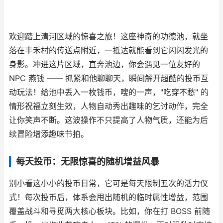
欢迎踏上清河区域的惊喜之旅！这座神奇的功德池，就坐
落在丰禾村的传送点附近，一抵达就能看到它闪闪发光的
身影。冲进这片区域，直奔池边，你会遇见一位友好的
NPC 燕钱 —— 抓紧和他聊聊天，瞬间解开超酷的投币互
动玩法！给池中丢入一枚钱币，嗖的一声，"吃穿不愁" 的
情形祝福立刻生效，人物自动秀出趣味的乞讨动作，完全
让你笑声不断。这波操作不只提高了人物气质，还能为后
续冒险增添趣味节拍。
每天投币：无限惊喜的随机增益风暴
别小看这小小的投币日常，它可是每天限制五次的活力仪
式！每次投币后，体系会甩出随机的临时属性增益，范围
覆盖战斗和寻觅两大核心板块。比如，你在打 BOSS 前随