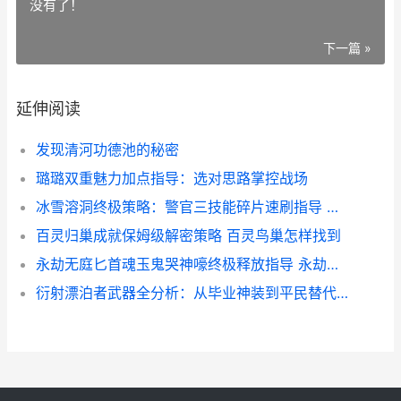
没有了！
下一篇 »
延伸阅读
发现清河功德池的秘密
璐璐双重魅力加点指导：选对思路掌控战场
冰雪溶洞终极策略：警官三技能碎片速刷指导 溶洞冰虫攻略
百灵归巢成就保姆级解密策略 百灵鸟巢怎样找到
永劫无庭匕首魂玉鬼哭神嚎终极释放指导 永劫无间匕首攻略
衍射漂泊者武器全分析：从毕业神装到平民替代方案