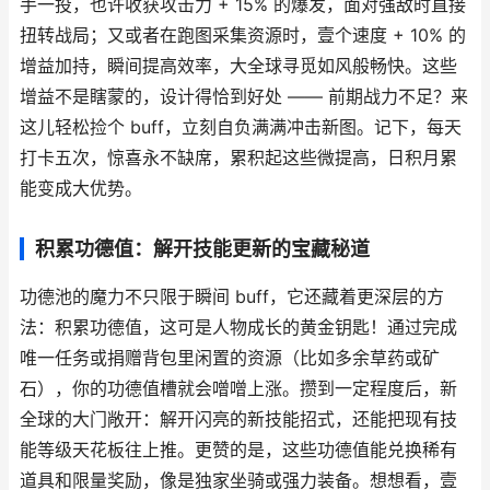
手一投，也许收获攻击力 + 15% 的爆发，面对强敌时直接
扭转战局；又或者在跑图采集资源时，壹个速度 + 10% 的
增益加持，瞬间提高效率，大全球寻觅如风般畅快。这些
增益不是瞎蒙的，设计得恰到好处 —— 前期战力不足？来
这儿轻松捡个 buff，立刻自负满满冲击新图。记下，每天
打卡五次，惊喜永不缺席，累积起这些微提高，日积月累
能变成大优势。
积累功德值：解开技能更新的宝藏秘道
功德池的魔力不只限于瞬间 buff，它还藏着更深层的方
法：积累功德值，这可是人物成长的黄金钥匙！通过完成
唯一任务或捐赠背包里闲置的资源（比如多余草药或矿
石），你的功德值槽就会噌噌上涨。攒到一定程度后，新
全球的大门敞开：解开闪亮的新技能招式，还能把现有技
能等级天花板往上推。更赞的是，这些功德值能兑换稀有
道具和限量奖励，像是独家坐骑或强力装备。想想看，壹