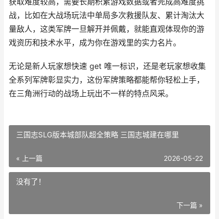
获取难度较高，需要长期积累游戏数据或者完成高难度挑
战，比如在大战场玩法中单局多次救援队友、累计淘汰大
量敌人，这类军牌一旦解开并佩戴，就能直观体现你的游
戏资历和技术水平，成为你在游戏里的实力名片。
无论是新人玩家想快速 get 唯一标识，还是老玩家想收集
全系列军牌彰显实力，这份军牌策略都能帮你轻松上手，
在三角洲行动的战场上玩出不一样的特点风采。
三国志SLG版本城部队超全策略 三国志城建在哪里
« 上一篇
2026-05-22
没有了！
下一篇 »