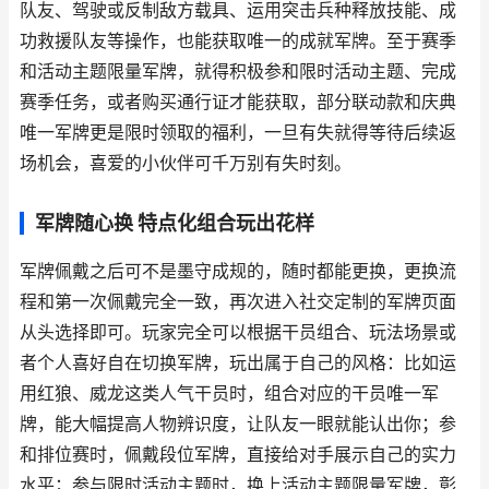
队友、驾驶或反制敌方载具、运用突击兵种释放技能、成
功救援队友等操作，也能获取唯一的成就军牌。至于赛季
和活动主题限量军牌，就得积极参和限时活动主题、完成
赛季任务，或者购买通行证才能获取，部分联动款和庆典
唯一军牌更是限时领取的福利，一旦有失就得等待后续返
场机会，喜爱的小伙伴可千万别有失时刻。
军牌随心换 特点化组合玩出花样
军牌佩戴之后可不是墨守成规的，随时都能更换，更换流
程和第一次佩戴完全一致，再次进入社交定制的军牌页面
从头选择即可。玩家完全可以根据干员组合、玩法场景或
者个人喜好自在切换军牌，玩出属于自己的风格：比如运
用红狼、威龙这类人气干员时，组合对应的干员唯一军
牌，能大幅提高人物辨识度，让队友一眼就能认出你；参
和排位赛时，佩戴段位军牌，直接给对手展示自己的实力
水平；参与限时活动主题时，换上活动主题限量军牌，彰