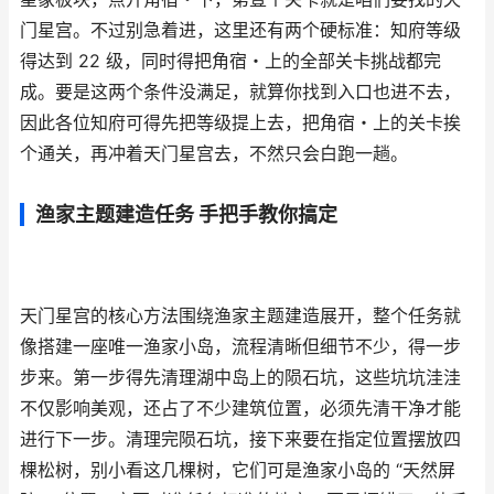
门星宫。不过别急着进，这里还有两个硬标准：知府等级
得达到 22 级，同时得把角宿・上的全部关卡挑战都完
成。要是这两个条件没满足，就算你找到入口也进不去，
因此各位知府可得先把等级提上去，把角宿・上的关卡挨
个通关，再冲着天门星宫去，不然只会白跑一趟。
渔家主题建造任务 手把手教你搞定
天门星宫的核心方法围绕渔家主题建造展开，整个任务就
像搭建一座唯一渔家小岛，流程清晰但细节不少，得一步
步来。第一步得先清理湖中岛上的陨石坑，这些坑坑洼洼
不仅影响美观，还占了不少建筑位置，必须先清干净才能
进行下一步。清理完陨石坑，接下来要在指定位置摆放四
棵松树，别小看这几棵树，它们可是渔家小岛的 “天然屏