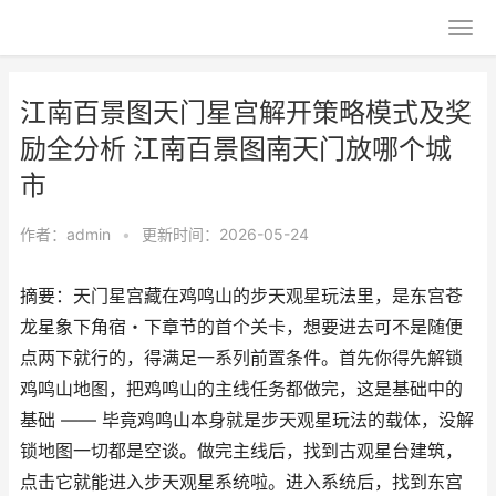
江南百景图天门星宫解开策略模式及奖
励全分析 江南百景图南天门放哪个城
市
作者：
admin
•
更新时间：2026-05-24
摘要：天门星宫藏在鸡鸣山的步天观星玩法里，是东宫苍
龙星象下角宿・下章节的首个关卡，想要进去可不是随便
点两下就行的，得满足一系列前置条件。首先你得先解锁
鸡鸣山地图，把鸡鸣山的主线任务都做完，这是基础中的
基础 —— 毕竟鸡鸣山本身就是步天观星玩法的载体，没解
锁地图一切都是空谈。做完主线后，找到古观星台建筑，
点击它就能进入步天观星系统啦。进入系统后，找到东宫