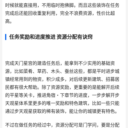
时候就能直接用，不用临时抱佛脚。而且这些装饰在任务
完成后还能回收重复利用，完全不浪费资源，性价比超
高。
任务奖励和进度推进 资源分配有诀窍
完成天门星宫的建造任务后，能拿到不少实用的基础资
源，比如菜肴、草药、木头、蚕丝这些，都是平时进步城
镇经常用到的物资，积少成多，对后续更新建筑、招募居
民都有很大帮助。除了资源奖励，更重要的是能解开后续
的平星等关卡，推进角宿・下章节的进度，一步步解开步
天观星体系里更多的唯一奖励和特色建筑，比如一些只能
通过步天观星获取的稀有装饰，能让你的城镇更有特色。
不过在做任务的经过中，资源分配可是门学问，要是分配