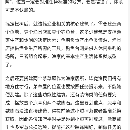
障”，位置一定要对准任务标准的地方，要是摆错了，体系
可是不认账的。
搞定松树后，就该搞渔业相关的核心建筑了。需要建造两
个鱼塘、壹个渔具店和壹个钓鱼台，这多少建筑是支撑渔
家生产和休闲的决定因素：鱼塘负责产出鱼类资源，渔具
店提供渔业生产所需的工具，钓鱼台则是供人休闲垂钓的
场所，三者组合起来，渔家的基本生产生活体系就成型
了。
之后还要搭建两个茅草屋作为渔家居所，毕竟渔民们得有
地方住才行，茅草屋的位置也要按照任务提示来，不能随
便乱建。除了这些功能性建筑，还有装饰类的任务要完
成：摆放壹个凉亭和两个歇脚石。这里要划重点，凉亭和
歇脚石没法直接建造，得提前通过小贼掉落或者盐商兑换
获取，因此各位知府平时要是碰到小贼可别放过，盐商那
里也多留意兑换选项，提前把这些装饰囤好，到做任务的