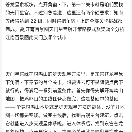
苍龙星象板块，点开角宿・下，第一个关卡就是咱们要找
的天门星宫。不过别急着进，这里还有两个硬要求：知府
等级得达到 22 级，同时得把角宿・上的全部关卡挑战都
完成。要,江南百景图天门星宫解开策略模式及奖励全分析
江南百景图南天门放哪个城市
天门星宫藏在鸡鸣山的步天观星方法里，是东宫苍龙星象
下角宿・下章节的首个关卡，想要进去可不是随便点两下
就行的，得满足一系列前置条件。首先你得先解开鸡鸣山
地图，把鸡鸣山的主线任务都做完，这是基础中的基础
—— 毕竟鸡鸣山本身就是步天观星方法的载体，没解开地
图一切都是空谈。做完主线后，找到古观星台建筑，点击
它就能进入步天观星体系啦。进入体系后，找到东宫苍龙
星象板块，点开角宿・下，第壹个关卡就是咱们要找的天