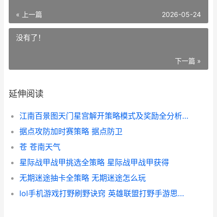
« 上一篇
2026-05-24
没有了！
下一篇 »
延伸阅读
江南百景图天门星宫解开策略模式及奖励全分析 江南百景图南天门放哪个城市
据点攻防加时赛策略 据点防卫
苍 苍南天气
星际战甲战甲挑选全策略 星际战甲战甲获得
无期迷途抽卡全策略 无期迷途怎么玩
lol手机游戏打野刷野诀窍 英雄联盟打野手游思路和技巧