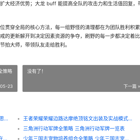
大经济优势；大龙 buff 能提高全队的攻击力和生活值回复，
位贯穿全局的核心方法，每一组野怪的清理都在为团队胜利积累
戒的更新解开到决定因素资源的争夺，刷野的每一步都决定着比
节拍大师，带领队友走给胜利。
全策略
没有了！
-05-23
下一篇 
lol手机游戏打野刷野诀窍 英雄联盟打野手游思路和技巧
王者荣耀荣耀边路达摩绝顶铭文出装及实战模式全策略 王者荣耀荣耀边框
三角洲行动军牌全策略 三角洲行动军牌一览表
三国志SLG版本城部队超全策略 三国志城建在哪里
少年三国志宠物培养组合全策略 少年三国志宠物上阵和护佑哪个重要