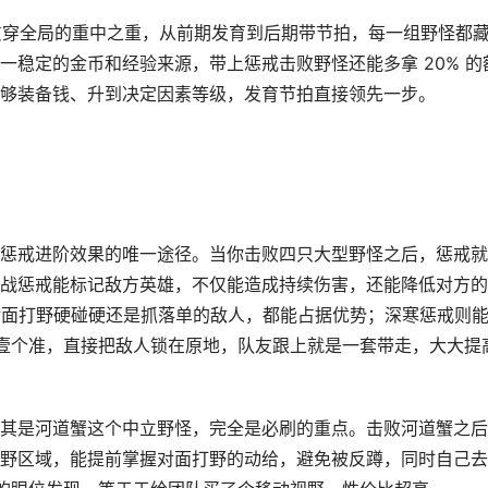
是贯穿全局的重中之重，从前期发育到后期带节拍，每一组野怪都
一稳定的金币和经验来源，带上惩戒击败野怪还能多拿 20% 的
够装备钱、升到决定因素等级，发育节拍直接领先一步。
惩戒进阶效果的唯一途径。当你击败四只大型野怪之后，惩戒就
战惩戒能标记敌方英雄，不仅能造成持续伤害，还能降低对方的
跟对面打野硬碰硬还是抓落单的敌人，都能占据优势；深寒惩戒则
标壹个准，直接把敌人锁在原地，队友跟上就是一套带走，大大提
其是河道蟹这个中立野怪，完全是必刷的重点。击败河道蟹之后
野区域，能提前掌握对面打野的动给，避免被反蹲，同时自己去