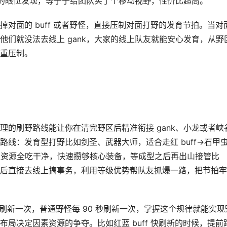
面的眼位发现，等于于给团队买了个移动视野，性价比超高。
对面的 buff 或者野怪，直接压制对面打野的发育节拍。当对
们就没法去线上 gank，大家的线上队友就能安心发育，从野
重压制。
的刷野路线能让你在清完野区后精准衔接 gank、小龙或者峡
线：发育型打野比如剑圣、武器大师，适合走红 buff→石甲
野区资源全吃干净，快速攒够核心装备，等成型之后再出山接管比
后直接去线上搞事务，利用等级优势帮队友抓爆一路，把节拍牢
0 秒刷新一次，普通野怪每 90 秒刷新一次，掌握这个规律就能实现
局决定因素资源的争夺。比如红蓝 buff 快刷新的时候，提前