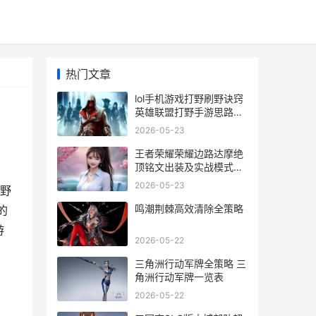
热门文章
lol手机游戏打野刷野诀窍
英雄联盟打野手游思路和
技巧
2026-05-23
王者荣耀荣耀边路达摩绝
顶铭文出装及实战模式全
策略 王者荣耀荣耀边框
2026-05-23
野
鸣潮荆棘高效清除全策略
的
游
2026-05-22
三角洲行动军牌全策略 三
角洲行动军牌一览表
2026-05-22