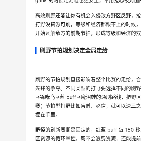
gank 的时候走河道也更安全，不用担心被对
高效刷野还能让你有机会入侵敌方野区反野，抢掉
打野没资源可刷，等级和经济都跟不上的时候，他
开始瓦解敌方的前期节拍，形成等级和经济的双
刷野节拍规划决定全局走给
刷野的节拍规划直接影响着整个比赛的走给，合理
先锋的争夺。不同类型的打野要选择不同的刷野路
→锋喙鸟→蓝 buff→魔沼蛙的通刷路线，把
赛；节拍型打野比如盲僧、赵信，就可以速三之
握在手里。
野怪的刷新周期是固定的，红蓝 buff 每 15
区资源的循环掌控，既不会浪费资源，还能提前布