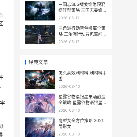
三国志SLG版姜维绝顶混
搭阵型策略 三国志姜维阵
面
容搭配
2026-05-17
区
三角洲行动背包撤离全策
略 三角洲行动背包空间不
足怎么办
2026-05-17
经典文章
怎么高效刷材料 刷材料手
谷
游
虫
2026-03-10
星露谷物语银星果酒酿造
全策略 星露谷物语银星的
牢
果酒怎么做
2026-03-10
隐型女全方位策略 2021
野
隐形女
蹲
2026-03-10