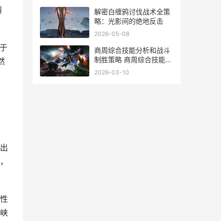
叫
解密白缠鸦讨伐战术全策
略：光影间的绝地反击
2026-05-08
于
商周综合技能分析和战斗
制胜策略 商周综合技能分
然
为哪几类
2026-03-10
出
，
性
峡