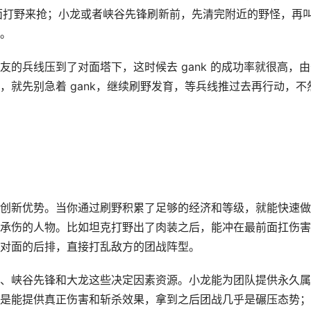
对面打野来抢；小龙或者峡谷先锋刷新前，先清完附近的野怪，再
。
的兵线压到了对面塔下，这时候去 gank 的成功率就很高，由
就先别急着 gank，继续刷野发育，等兵线推过去再行动，不
创新优势。当你通过刷野积累了足够的经济和等级，就能快速做
承伤的人物。比如坦克打野出了肉装之后，能冲在最前面扛伤害
对面的后排，直接打乱敌方的团战阵型。
、峡谷先锋和大龙这些决定因素资源。小龙能为团队提供永久属
是能提供真正伤害和斩杀效果，拿到之后团战几乎是碾压态势；