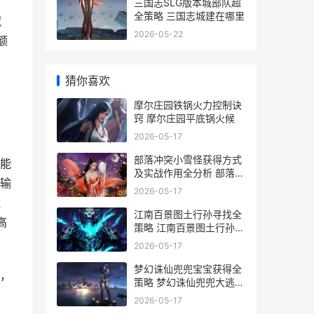
三国志SLG版本城部队超
全策略 三国志城建在哪里
藏
2026-05-22
额
猜你喜欢
摩尔庄园铁锅火力控制诀
窍 摩尔庄园平底锅火候
2026-05-17
部落冲突小雪怪获得方式
能
及实战作用全分析 部落冲
输
突雪怪数据2020
2026-05-17
能
江南百景图土行孙寻找全
高
策略 江南百景图土行孙怎
么触发
2026-05-17
梦幻诛仙兜兜宝宝获得全
，
策略 梦幻诛仙兜兜大逃家
攻略视频
2026-05-17