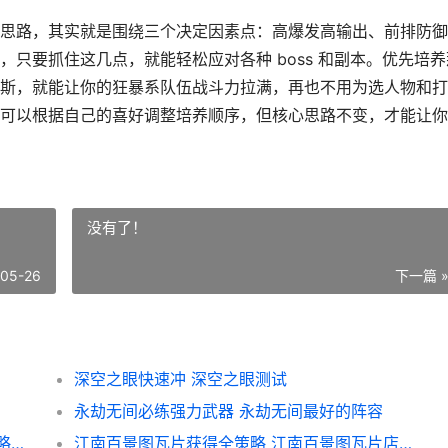
思路，其实就是围绕三个决定因素点：高爆发高输出、前排防御
只要抓住这几点，就能轻松应对各种 boss 和副本。优先培养
斯，就能让你的狂暴系队伍战斗力拉满，再也不用为选人物和打
可以根据自己的喜好调整培养顺序，但核心思路不变，才能让你
没有了！
-05-26
下一篇 
深空之眼快速冲 深空之眼测试
永劫无间必练强力武器 永劫无间最好的阵容
鸣潮傀儡之心完美过关策略 傀儡之匣通关攻略图片
江南百景图瓦片获得全策略 江南百景图瓦片店收益