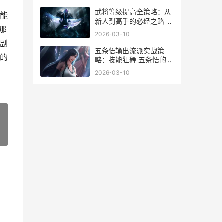
示
武将等级提高全策略：从
能
新人到高手的必经之路 武
那
将升阶有什么用
2026-03-10
副
五条悟输出流派实战策
的
略：技能狂舞 五条悟的大
招
2026-03-10
»