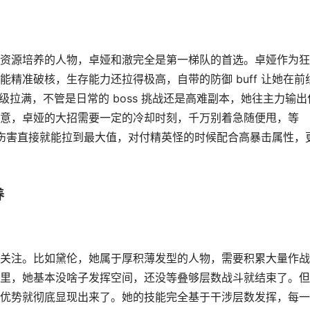
资源培养的人物，卓娅和澈完全是第一梯队的首选。卓娅作为狂
精准破核，生存能力还拉得极高，自带的防御 buff 让她在前
先级拉满，不管是日常的 boss 挑战还是高难副本，她往主力输出
意，卓娅的大招需要一定的冷却时刻，千万别着急随便甩，等
，伤害直接就能拉到最大值，对付精英怪的时候配合高暴击属性，
养
关注。比如黛伦，她属于厚积薄发型的人物，需要积累大量作战
里，她基本没啥子发挥空间，还没等叠够层数战斗就结束了。但
优势就彻底显现出来了。她的技能完全基于干涉层数发挥，每一