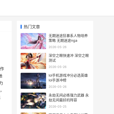
热门文章
无期迷途狂暴系人物培养
策略 无期迷途nga
2026-05-26
深空之眼快速冲 深空之眼
测试
2026-05-26
作
lol手机游戏冲分必选英雄
她
lol手游冲榜
力
2026-05-26
，
永劫无间必练强力武器 永
迷
劫无间最好的阵容
2026-05-25