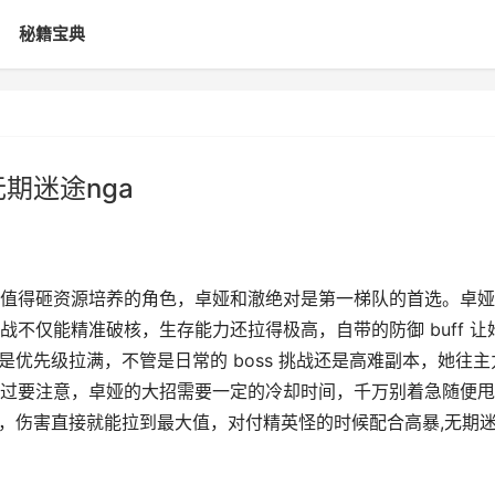
秘籍宝典
期迷途nga
值得砸资源培养的角色，卓娅和澈绝对是第一梯队的首选。卓娅
不仅能精准破核，生存能力还拉得极高，自带的防御 buff 让
更是优先级拉满，不管是日常的 boss 挑战还是高难副本，她往主
过要注意，卓娅的大招需要一定的冷却时间，千万别着急随便甩
释放，伤害直接就能拉到最大值，对付精英怪的时候配合高暴,无期