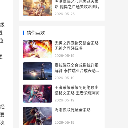
鸣潮傀儡之心完美过关策
略 傀儡之匣通关攻略图片
2026-05-25
级
线
猜你喜欢
位
无神之界宠物交易全策略
无神之界好玩吗
2026-05-19
更
泰拉瑞亚全合成系统详细
解答 泰拉瑞亚合成表助手
下载
2026-05-19
王者荣耀荣耀阿珂绝顶出
装铭文策略 王者荣耀阿哥
2026-05-19
经
鸣潮换取凭证全策略
要
次
2026-05-19