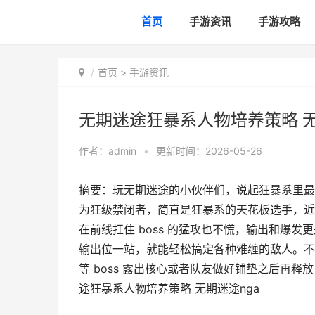
首页
手游资讯
手游攻略
首页
>
手游资讯
无期迷途狂暴系人物培养策略 无
作者：
admin
•
更新时间：2026-05-26
摘要：玩无期迷途的小伙伴们，说起狂暴系里最
为狂级禁闭者，简直是狂暴系的天花板选手，近战
在前线扛住 boss 的猛攻也不慌，输出和爆发
输出位一站，就能轻松搞定各种难缠的敌人。不
等 boss 露出核心或者队友做好铺垫之后再
途狂暴系人物培养策略 无期迷途nga