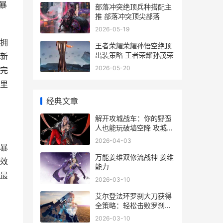
暴
部落冲突绝顶兵种搭配主
推 部落冲突顶尖部落
2026-05-19
拥
王者荣耀荣耀孙悟空绝顶
出装策略 王者荣耀孙茂荣
新
2026-05-20
完
里
经典文章
解开攻城战车：你的野蛮
人也能玩破墙空降 攻城战
怎么变战车
2026-04-03
暴
万能姜维双修流战神 姜维
效
能力
最
2026-03-10
艾尔登法环罗刹大刀获得
全策略：轻松击败罗刹赢
得红刃太刀 艾尔登法环演
2026-03-10