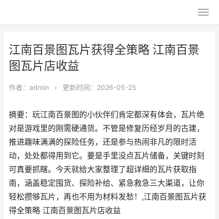
江南百景图瓦片获得全策略 江南百景
图瓦片店收益
作者：
admin
•
更新时间：2026-05-25
摘要：玩江南百景图的小伙伴们肯定都深有体会，瓦片绝
对是游戏里的刚需硬通货。不管是修复历经岁月的古建，
推进趣味满满的探险任务，还是参与热闹非凡的限时活
动，处处都得用到它。要是手里没点瓦片储备，关键时刻
可真要抓瞎。今天就给大家整理了超详细的瓦片获取指
南，涵盖稳定囤货、探险补给、紧急救急三大渠道，让你
轻松攒够瓦片，再也不用为材料发愁！,江南百景图瓦片获
得全策略 江南百景图瓦片店收益