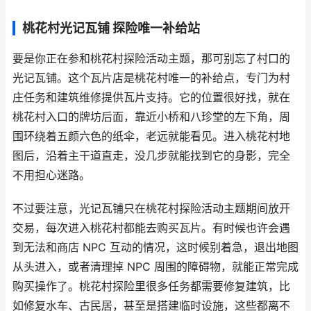
桃花村光记瓦铺 探险唯一补给站
要是你正在参和桃花村探险活动主题，那可别忘了村口的
光记瓦铺。这个瓦片店是桃花村唯一的补给点，专门为村
庄任务和建筑维修提供瓦片支持。它的位置很好找，就在
桃花村入口的牌坊后面，靠近小桥和八珍堂的左下角，周
围环绕着五颜六色的纸伞，老远就能看见。进入桃花村地
图后，沿着主干道直走，没几步就能找到它的身影，完全
不用担心迷路。
不过要注意，光记瓦铺只在桃花村探险活动主题期间放开
交易，每次进入桃花村都能去购买瓦片。有时候也许会遇
到无法和商店 NPC 互动的情况，这时候别着急，退出地图
从头进入，或者清理掉 NPC 周围的障碍物，就能正常完成
购买操作了。桃花村探险里很多任务都需要修复建筑，比
如修复水车、古民居，甚至是搭建临时设施，这些都离不