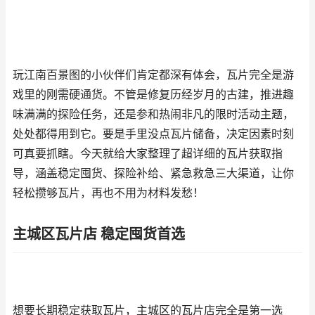
玩江南百景图的小伙伴们肯定都深有体会，瓦片完全是游
戏里的刚需硬通货。不管是修复历经岁月的古建，推进趣
味满满的探险任务，还是参和热闹非凡的限时活动主题，
处处都得用到它。要是手里没点瓦片储备，决定因素时刻
可真要抓瞎。今天就给大家整理了超详细的瓦片获取指
导，涵盖稳定囤货、探险补给、紧急救急三大渠道，让你
轻松攒够瓦片，再也不用为材料发愁！
主城区瓦片店 稳定囤货首选
想要长期稳定获取瓦片，主城区的瓦片店完全是第一选