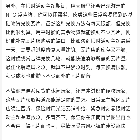
另外，在限时活动主题期间，应天府里还会出现游走的
NPC 常吉祥，你可以用菜肴、肉类这些日常容易攒到的基
础物资兑换瓦片。虽然这种兑换方法有每天限额，但兑换
比例很划算，用平时攒的富余物资就能换到不少瓦片，刚
好能补充瓦片店购买的缺口。比如遇到限时活动主题最后
一天，需要赶进度修复大量建筑，瓦片店的库存又不够，
这时候找常吉祥兑换几轮，就能快速凑够所需的瓦片量，
最佳化解燃眉之急。就算不是紧急时刻，每天换满限额，
积少成多也能攒下不少额外的瓦片储备。
不管你是佛系囤货的休闲玩家，还是冲进度的硬核玩家，
这些瓦片获取渠道都能满足你的需求。日常靠主城区瓦片
店稳定囤货，探险时用光记瓦铺补给，紧急时刻靠限时活
动主题渠道救急，多管齐下，保证你在江南百景图里再也
不会由于缺瓦片而卡壳，尽情享受古风小镇的建设趣味！