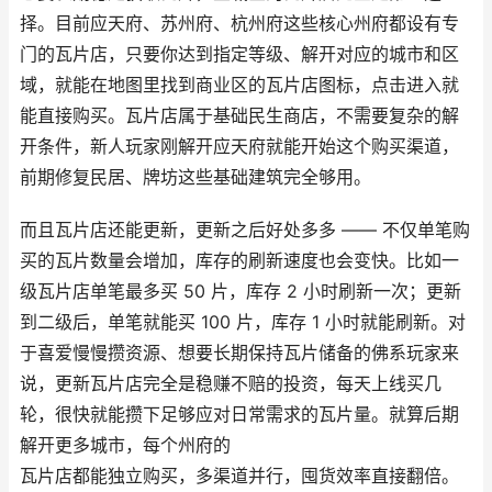
择。目前应天府、苏州府、杭州府这些核心州府都设有专
门的瓦片店，只要你达到指定等级、解开对应的城市和区
域，就能在地图里找到商业区的瓦片店图标，点击进入就
能直接购买。瓦片店属于基础民生商店，不需要复杂的解
开条件，新人玩家刚解开应天府就能开始这个购买渠道，
前期修复民居、牌坊这些基础建筑完全够用。
而且瓦片店还能更新，更新之后好处多多 —— 不仅单笔购
买的瓦片数量会增加，库存的刷新速度也会变快。比如一
级瓦片店单笔最多买 50 片，库存 2 小时刷新一次；更新
到二级后，单笔就能买 100 片，库存 1 小时就能刷新。对
于喜爱慢慢攒资源、想要长期保持瓦片储备的佛系玩家来
说，更新瓦片店完全是稳赚不赔的投资，每天上线买几
轮，很快就能攒下足够应对日常需求的瓦片量。就算后期
解开更多城市，每个州府的
瓦片店都能独立购买，多渠道并行，囤货效率直接翻倍。