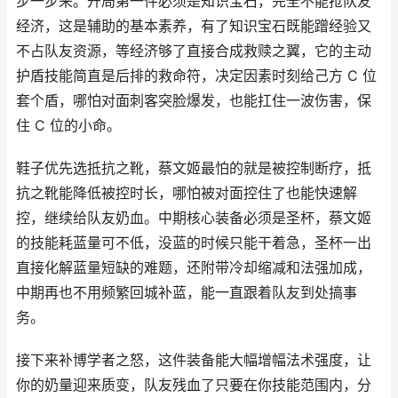
步一步来。开局第一件必须是知识宝石，完全不能抢队友
经济，这是辅助的基本素养，有了知识宝石既能蹭经验又
不占队友资源，等经济够了直接合成救赎之翼，它的主动
护盾技能简直是后排的救命符，决定因素时刻给己方 C 位
套个盾，哪怕对面刺客突脸爆发，也能扛住一波伤害，保
住 C 位的小命。
鞋子优先选抵抗之靴，蔡文姬最怕的就是被控制断疗，抵
抗之靴能降低被控时长，哪怕被对面控住了也能快速解
控，继续给队友奶血。中期核心装备必须是圣杯，蔡文姬
的技能耗蓝量可不低，没蓝的时候只能干着急，圣杯一出
直接化解蓝量短缺的难题，还附带冷却缩减和法强加成，
中期再也不用频繁回城补蓝，能一直跟着队友到处搞事
务。
接下来补博学者之怒，这件装备能大幅增幅法术强度，让
你的奶量迎来质变，队友残血了只要在你技能范围内，分