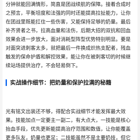
分钟就能回满情形，简直是团战续航的保障。接着合成时
之预言，平衡坦度和法强的同时还能提高拉扯能力，让你
在团战里既能扛住一些伤害，又能保持足够的奶量。最后
补齐贤者之书，拉高血量和法伤，后期大招的双抗和回血
效果会进一步放大，面对消耗型阵型优势特别明显。要是
对面突进刺客太多，就把最后一件换成炽热支配者，残血
触发的保命护盾和解控效果，能让你在被刺客切的时候继
续站场提供治疗，不会轻易倒下。
实战操作细节：把奶量和保护拉满的秘籍
光有铭文出装还不够，得配合实战细节才能发挥最大效
果。技能加点一定要主一副二，有大点大，一技能是核心
抬血手段，优先更新能提高治疗范围和数值，让你能覆盖
更多队友，奶量也更足；二技能虽然不是主要奶技，但它