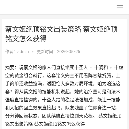
蔡文姬绝顶铭文出装策略 蔡文姬绝顶
铭文怎么获得
作者：
admin
•
更新时间：2026-05-25
摘要：玩蔡文姬的家人们直接锁死十圣人 + 十调和 + 十虚
空的黄金组合就行，这套铭文完全不用看阵容瞎折腾，上
手简单还收益拉满，适配绝大多数对局环境。咱为啥选这
套？得从蔡文姬的技能机制说起，她的治疗量可是和法术
强度直接挂钩的，十圣人给的稳定法强加成，能让一技能
和大招的回血效果直接起飞，队友残血了往你身边一站，
分分钟回满状态，团队续航直接拉到天花板。,蔡文姬绝顶
铭文出装策略 蔡文姬绝顶铭文怎么获得