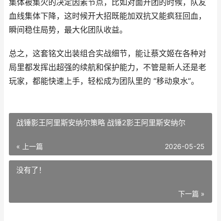
集体被集火的决定因素节点，比如对面开团的时候，队友
血线集体下降，这时候开大招既能加双抗又能疯狂回血，
瞬间稳住局势，最大化团队收益。
总之，这套铭文出装组合实战细节，能让蔡文姬在各种对
局里都发挥出超强的续航和保护能力，不管是新人还是老
玩家，都能快速上手，轻松成为团队里的 “移动泉水”。
战锤影王阿里斯安纳尔策略 战锤2影王阿里斯安纳尔
« 上一篇
2026-05-25
没有了！
下一篇 »