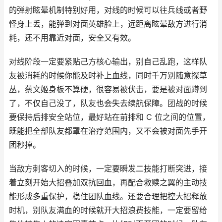
的弹射眩晕机制特别好用，对线的时候可以往兵线或者野
怪身上丢，能弹到对面英雄脸上，远距离眩晕敌方进行消
耗，还不用靠近对面，安全又有效。
对线阶段一定要紧贴己方核心输出，别自己乱跑，这样队
友被消耗的时候你能及时补上血线，同时千万别随意探草
丛，蔡文姬身板不算硬，很容易被伏击，要是被对面蹲到
了，不仅自己没了，队友也会失去续航保障。团战的时候
要保持后排安全站位，最好站在前排和 C 位之间的位置，
既能把全部队友都罩在治疗范围内，又不会被对面先手开
团秒掉。
当敌方刺客切入的时候，一定要瞬发二技能打断突进，接
着立刻开始大招叠加双抗回血，再配合救赎之翼的主动技
能形成多重保护，稳住团队血线。还要合理把控大招释放
时机，别队友满血的时候就开大招浪费技能，一定要留给