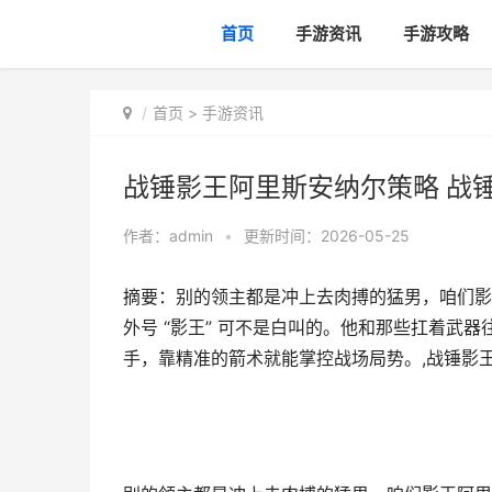
首页
手游资讯
手游攻略
首页
>
手游资讯
战锤影王阿里斯安纳尔策略 战
作者：
admin
•
更新时间：2026-05-25
摘要：别的领主都是冲上去肉搏的猛男，咱们影
外号 “影王” 可不是白叫的。他和那些扛着武
手，靠精准的箭术就能掌控战场局势。,战锤影