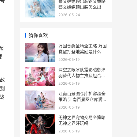
号
蔡文姬绝顶出装铭文策略
蔡文姬绝顶出装怎么出
，
2026-05-24
猜你喜欢
万国觉醒圣地全策略 万国
超
觉醒打圣地奖励是什么
要
2026-05-19
深空之眼冰队霜影暗御津
羽替代人物主推及组合策
敌
略 深空之眼nga
2026-05-19
别
江南百景图仓库扩容超全
战
策略 江南百景图仓库满了
可以卖出吗
2026-05-19
无神之界宠物交易全策略
无神之界好玩吗
2026-05-19