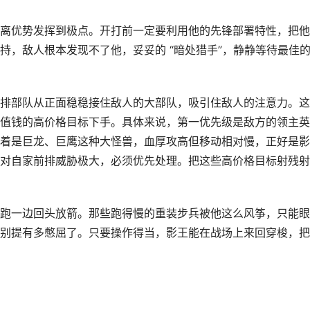
离优势发挥到极点。开打前一定要利用他的先锋部署特性，把他
持，敌人根本发现不了他，妥妥的 “暗处猎手”，静静等待最佳
排部队从正面稳稳接住敌人的大部队，吸引住敌人的注意力。这
值钱的高价格目标下手。具体来说，第一优先级是敌方的领主英
着是巨龙、巨鹰这种大怪兽，血厚攻高但移动相对慢，正好是影
对自家前排威胁极大，必须优先处理。把这些高价格目标射残射
后跑一边回头放箭。那些跑得慢的重装步兵被他这么风筝，只能
别提有多憋屈了。只要操作得当，影王能在战场上来回穿梭，把