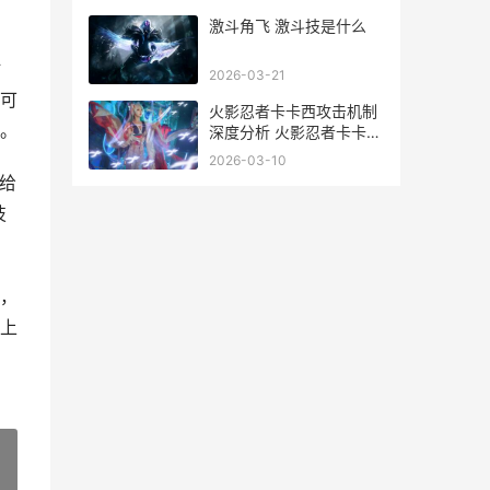
激斗角飞 激斗技是什么
时
2026-03-21
可
火影忍者卡卡西攻击机制
。
深度分析 火影忍者卡卡西
真实面貌
2026-03-10
于给
技
，
上