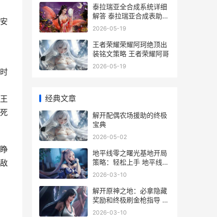
泰拉瑞亚全合成系统详细
解答 泰拉瑞亚合成表助手
安
下载
2026-05-19
的
王者荣耀荣耀阿珂绝顶出
装铭文策略 王者荣耀阿哥
2026-05-19
时
经典文章
王
死
解开配偶农场援助的终极
宝典
2026-05-02
眼睁
地平线零之曙光基地开局
策略：轻松上手 地平线零
敌
之曙光和西之绝境哪个好
2026-03-10
玩
解开原神之地：必拿隐藏
奖励和终极刷金枪指导 元
神解开
2026-03-10