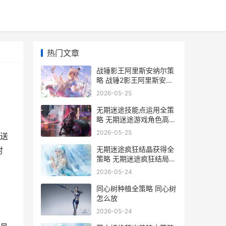
热门文章
战锤影王阿里斯安纳尔策
略 战锤2影王阿里斯安纳
尔
2026-05-25
无期迷途技能点运用全策
略 无期迷途游戏角色高清
图片
2026-05-25
送
无期迷途疯狂结晶获得全
射
策略 无期迷途疯狂结局怎
么打
2026-05-24
同心树种植全策略 同心树
怎么放
2026-05-24