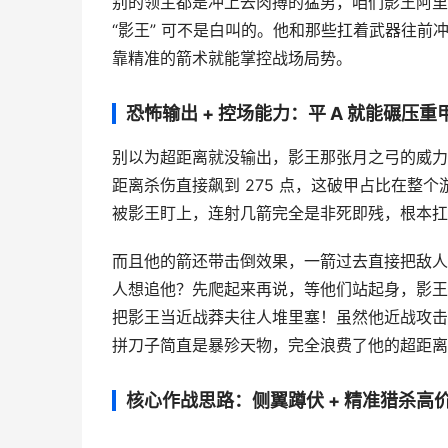
别的领主都是冲上去肉搏的猛男，咱们影王阿里
“影王” 可不是白叫的。他和那些扛着武器往
靠精准的箭术就能掌控战场局势。
恐怖输出 + 控场能力：平 A 就能碾压重
别以为超距离就没输出，影王那张月之弓的威力
距离杀伤直接飙到 275 点，这破甲占比在整
被影王盯上，连射几箭完全是非死即残，根本扛
而且他的箭还带击倒效果，一箭过去直接把敌人
人想追他？先爬起来再说，等他们站起身，影王
把影王当近战莽夫往人堆里塞！虽然他近战攻击
拼刀子简直是暴殄天物，完全浪费了他的超距离
核心作战思路：侧翼蹲伏 + 精准猎杀高