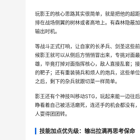
玩影王的核心思路其实很简单，就是把他的超距
排在战场侧翼的树林或者高地上。有森林隐蔽加
输出时机。
等战斗正式打响，让自家的长矛兵、剑圣这些前
候影王就可以从侧后方悄悄冒出来，专挑对面最
雄，毕竟打掉对面指挥核心，敌人直接乱套；接
的靶子；还有重装骑兵和烦人的炮兵，这些单位
之后，剩下的杂兵就跟切菜一样简单。
影王还有个神技叫移动STG，玩起来能一边往
睁看着自己被活活磨死，连还手的机会都没有，
人耍得团团转。
技能加点优先级：输出拉满再思考保命