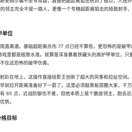
斯安纳尔偏不走寻常路，直接把超距离狙击玩到了极点，人送外
前冲的领主完全不是一路人，更像一个专精超距离狙击的极致射手
甲单位
简直离谱。基础超距离杀伤 77 点已经不算低，更恐怖的是破甲
个游戏里都是极致水准。就算是浑身裹着铁罐头的高护甲单位，只
不住这恐怖的破甲伤害。
射趴在地上，这操作直接给影王创新了超大的风筝和拉扯空间。
早就拉开距离准备好下一箭了。这里必须敲黑板提醒大家，千万
有 65 点，近战防御也不差，但他本质上是个脆皮领主，跑去近
优势。
价格目标