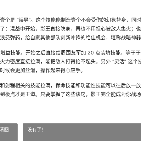
壹个是 “误导”。这个技能能制造壹个不会受伤的幻象替身，同
了：混战中开始，影王直接隐身，再也不用担心被敌人集火；也
浪费弹药，给自家其他部队创新冲锋的绝佳机会，堪称战略神器
围增益技能，开始之后直接给周围友军加 20 点装填技能，等于
力密度直接拉满，能把敌人打得抬不起头。另外 “灵活” 这个
时候会更加丝滑，操作起来得心应手。
和射程相关的技能拉满，保命技能和功能性技能可以往后放一放
到极点才是王道。只要掌握了这些诀窍，影王完全能成为你战场
清图
没有了！