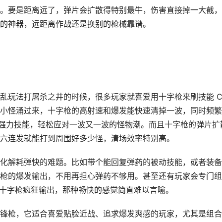
。要是距离远了，弹片会扩散得特别最牛，伤害直接掉一大截，
的神器，远距离作战还是换别的枪械靠谱。
乱玩法打屠杀之井的时候，很多玩家就喜爱用十字枪来刷技能 C
小怪涌过来，十字枪的高射速和爆发能快速清掉一波，同时频繁
放强力技能，轻松应对一波又一波的怪物潮。而且十字枪的弹片扩
六连发就能打到周围好多少怪，清场效率特别高。
化解耗弹快的难题。比如带个能回复弹药的被动技能，或者装备
枪的爆发输出，不用再担心弹药不够用。甚至还有玩家会专门组
续时刻内用十字枪疯狂输出，那种畅快的感觉简直难以言喻。
锋枪，它适合喜爱贴脸近战、追求爆发爽感的玩家，尤其是组合