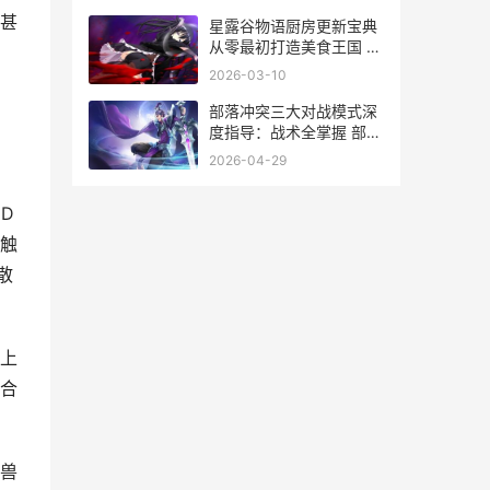
甚
星露谷物语厨房更新宝典
从零最初打造美食王国 星
露谷物语厨房需要材料
2026-03-10
部落冲突三大对战模式深
度指导：战术全掌握 部落
冲突三部曲
2026-04-29
D
触
散
上
合
兽