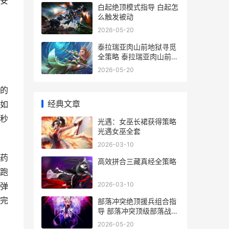
安
白起绝顶模式指导 白起怎
么触发被动
2026-05-20
泰拉瑞亚肉山前地狱寻觅
全策略 泰拉瑞亚肉山前置
条件
2026-05-20
的
经典文章
如
秒
光遇：女巫长裙获得策略
光遇女巫全套
2026-03-10
弹药
高效拼合三藏真经全策略
跑
2026-03-10
弹
完
部落冲突绝顶援兵组合指
导 部落冲突顶级部落战视
频
2026-05-20