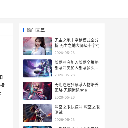
热门文章
无主之地十字枪模式全分
析 无主之地大师级十字弓
2026-05-26
部落冲突加入部落全策略
部落冲突加入部落多久才
能打部落战
2026-05-26
扣
无期迷途狂暴系人物培养
横
策略 无期迷途nga
枪
2026-05-26
深空之眼快速冲 深空之眼
测试
2026-05-26