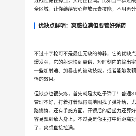
近战怪黏住掉血，实用性拉满。比如当一群近战
全区域，让你继续安心释放元素技能，不用再分
优缺点鲜明：爽感拉满但要管好弹药
不过十字枪可不是最佳无缺的神器，它的优缺点
爆发强，它的射速快到离谱，短时刻内的输出密
一些加射速、加暴击的被动技能，或者能触发额
怪的效果。
但缺点也很头疼，首先就是太吃子弹了！普通S
管理不好，打着打着就得满地图找子弹补给，尤
路挨揍。还有手感方面，开镜后的后坐力还算好
容易飘到敌人身上。不过要是你主打中近距离对
了，爽感直接拉满。