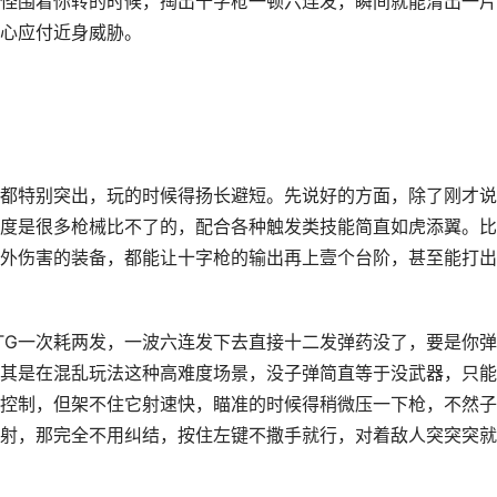
怪围着你转的时候，掏出十字枪一顿六连发，瞬间就能清出一片
心应付近身威胁。
都特别突出，玩的时候得扬长避短。先说好的方面，除了刚才说
度是很多枪械比不了的，配合各种触发类技能简直如虎添翼。比
外伤害的装备，都能让十字枪的输出再上壹个台阶，甚至能打出
TG一次耗两发，一波六连发下去直接十二发弹药没了，要是你
其是在混乱玩法这种高难度场景，没子弹简直等于没武器，只能
控制，但架不住它射速快，瞄准的时候得稍微压一下枪，不然子
射，那完全不用纠结，按住左键不撒手就行，对着敌人突突突就