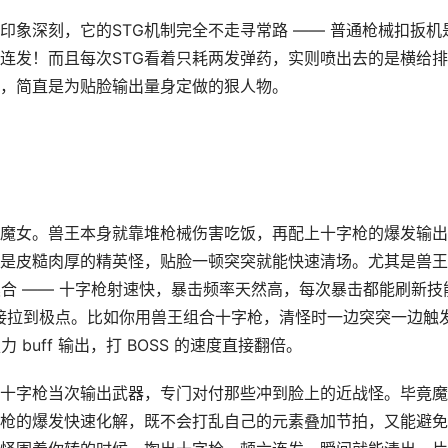
象深刻，它的STG机制完全不走寻常路 —— 普通枪械扣扳机
连发！而且每次STG看着只耗两发弹药，实则喷出去的是横给
，简直是为贴脸输出量身定做的狠人物。
魔女。兽王本身就靠堆枪械伤害吃饭，再配上十字枪的爆发输出
是皮糙肉厚的精英怪，贴脸一顿突突就能快速清场。尤其是兽王
契合 —— 十字枪射速快，暴击频率天然高，每次暴击都能刷新技
接拉到极点。比如你用兽王组合十字枪，清怪时一边突突一边触
buff 输出，打 BOSS 的速度直接翻倍。
十字枪当次输出武器，专门对付那些冲到脸上的近战怪。毕竟魔
枪的爆发快速化解，既不会打乱自己的元素叠加节拍，又能避免