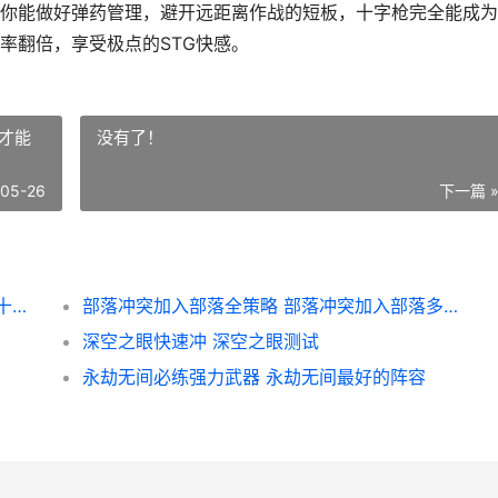
你能做好弹药管理，避开远距离作战的短板，十字枪完全能成为
率翻倍，享受极点的STG快感。
才能
没有了！
-05-26
下一篇 
无主之地十字枪模式全分析 无主之地大师级十字弓
部落冲突加入部落全策略 部落冲突加入部落多久才能打部落战
深空之眼快速冲 深空之眼测试
永劫无间必练强力武器 永劫无间最好的阵容