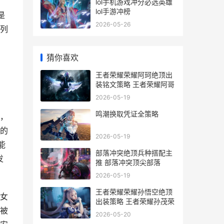
lol手机游戏冲分必选英雄
lol手游冲榜
是
2026-05-26
排列
猜你喜欢
王者荣耀荣耀阿珂绝顶出
装铭文策略 王者荣耀阿哥
2026-05-19
鸣潮换取凭证全策略
，
的
2026-05-19
能
部落冲突绝顶兵种搭配主
发
推 部落冲突顶尖部落
2026-05-19
王者荣耀荣耀孙悟空绝顶
女
出装策略 王者荣耀孙茂荣
被
2026-05-20